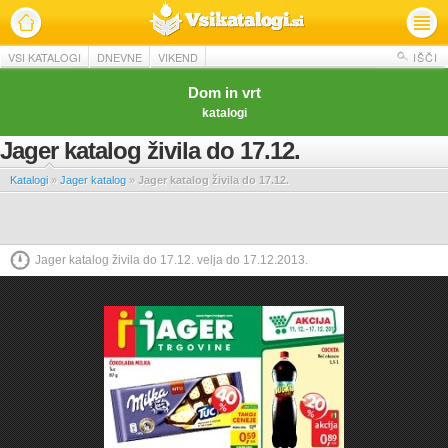
VSI KATALOGI
DNEVNE
VIKEND
IŠČI
Dom in vrt
katalogi
Jager katalog živila do 17.12.
Katalogi
»
Jager katalog
»
Jager katalog živila do 17.12.
Jager katalog živila do 17.12. velja do 17.12.2013.