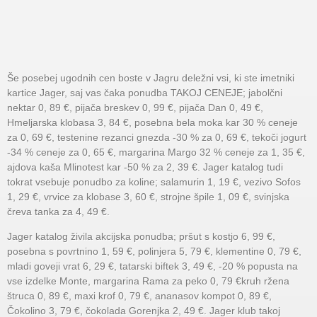
Še posebej ugodnih cen boste v Jagru deležni vsi, ki ste imetniki
kartice Jager, saj vas čaka ponudba TAKOJ CENEJE; jabolčni
nektar 0, 89 €, pijača breskev 0, 99 €, pijača Dan 0, 49 €,
Hmeljarska klobasa 3, 84 €, posebna bela moka kar 30 % ceneje
za 0, 69 €, testenine rezanci gnezda -30 % za 0, 69 €, tekoči jogurt
-34 % ceneje za 0, 65 €, margarina Margo 32 % ceneje za 1, 35 €,
ajdova kaša Mlinotest kar -50 % za 2, 39 €. Jager katalog tudi
tokrat vsebuje ponudbo za koline; salamurin 1, 19 €, vezivo Sofos
1, 29 €, vrvice za klobase 3, 60 €, strojne špile 1, 09 €, svinjska
čreva tanka za 4, 49 €.
Jager katalog živila akcijska ponudba; pršut s kostjo 6, 99 €,
posebna s povrtnino 1, 59 €, polinjera 5, 79 €, klementine 0, 79 €,
mladi goveji vrat 6, 29 €, tatarski biftek 3, 49 €, -20 % popusta na
vse izdelke Monte, margarina Rama za peko 0, 79 €kruh ržena
štruca 0, 89 €, maxi krof 0, 79 €, ananasov kompot 0, 89 €,
Čokolino 3, 79 €, čokolada Gorenjka 2, 49 €. Jager klub takoj