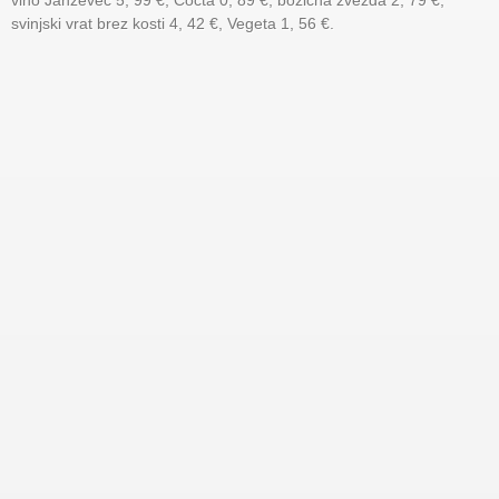
vino Janževec 5, 99 €, Cocta 0, 89 €, božična zvezda 2, 79 €,
svinjski vrat brez kosti 4, 42 €, Vegeta 1, 56 €.