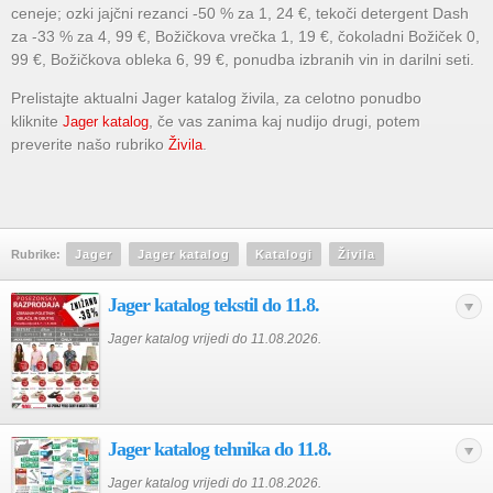
ceneje; ozki jajčni rezanci -50 % za 1, 24 €, tekoči detergent Dash
za -33 % za 4, 99 €, Božičkova vrečka 1, 19 €, čokoladni Božiček 0,
99 €, Božičkova obleka 6, 99 €, ponudba izbranih vin in darilni seti.
Prelistajte aktualni Jager katalog živila, za celotno ponudbo
kliknite
, če vas zanima kaj nudijo drugi, potem
Jager katalog
preverite našo rubriko
.
Živila
Rubrike:
Jager
Jager katalog
Katalogi
Živila
Jager katalog tekstil do 11.8.
Jager katalog vrijedi do 11.08.2026.
Jager katalog tehnika do 11.8.
Jager katalog vrijedi do 11.08.2026.