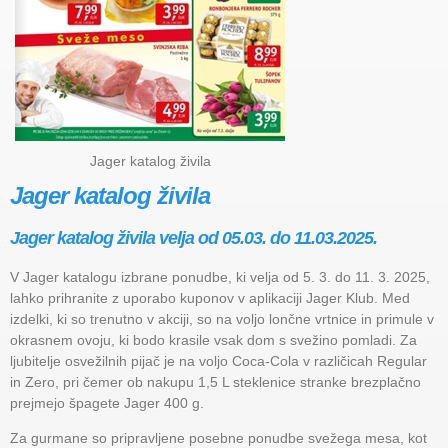
Jager katalog živila
Jager katalog živila
Jager katalog živila velja od 05.03. do 11.03.2025.
V Jager katalogu izbrane ponudbe, ki velja od 5. 3. do 11. 3. 2025,
lahko prihranite z uporabo kuponov v aplikaciji Jager Klub. Med
izdelki, ki so trenutno v akciji, so na voljo lončne vrtnice in primule v
okrasnem ovoju, ki bodo krasile vsak dom s svežino pomladi. Za
ljubitelje osvežilnih pijač je na voljo Coca-Cola v različicah Regular
in Zero, pri čemer ob nakupu 1,5 L steklenice stranke brezplačno
prejmejo špagete Jager 400 g.
Za gurmane so pripravljene posebne ponudbe svežega mesa, kot