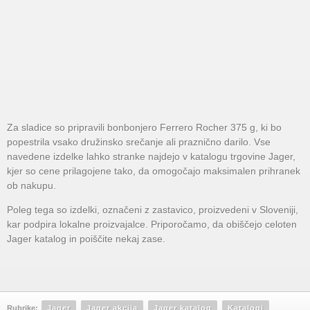
Za sladice so pripravili bonbonjero Ferrero Rocher 375 g, ki bo
popestrila vsako družinsko srečanje ali praznično darilo. Vse
navedene izdelke lahko stranke najdejo v katalogu trgovine Jager,
kjer so cene prilagojene tako, da omogočajo maksimalen prihranek
ob nakupu.
Poleg tega so izdelki, označeni z zastavico, proizvedeni v Sloveniji,
kar podpira lokalne proizvajalce. Priporočamo, da obiščejo celoten
Jager katalog in poiščite nekaj zase.
Rubrike:
Jager
Jager akcija
Jager katalog
Katalogi