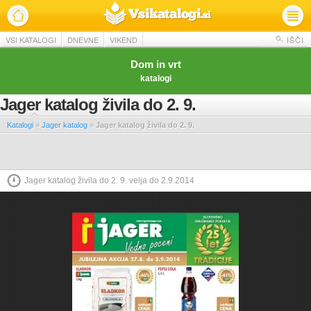
VSI KATALOGI
DNEVNE
VIKEND
IŠČI
Dom in vrt
katalogi
Jager katalog živila do 2. 9.
Katalogi
»
Jager katalog
»
Jager katalog živila do 2. 9.
Jager katalog živila do 2. 9. velja do 2.9.2014