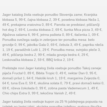
Jager katalog živila vsebuje ponudbo Slovenija zame; Kranjska
klobasa 5, 99 €, čajna klobasa 2, 39 €, posebna klobasa Neža 1,
49 €, prekajena vratovina 0, 89 €. Panvita se predstavi; piščančji
hot dog 2, 69 €, Lovska klobasa 2, 69 €, šunka Mica pizza 3, 49 €,
Aljaževa salama 6, 99 €, jetrna pašteta 0, 89 €, tlačenka 1, 09 €.
Ponudba svežega sadja in zelenjave ter ponudba mesa: belo
grozdje 0, 99 €, jabolka Gala 0, 69 €, čebula 3, 49 €, paprika rdeča
1, 19 €, paradižnik Lušt 1, 29 €. Ponudba mesa; svinjsko pleče 3,
49 €, piščanja bedra 2, 99 €, mlada goveja bedra 4, 29 €,
Leskovačka klobasa 2, 59 €, BBQ krilca 2, 19 €.
Prelistajte novi Jager katalog živila vsebuje ponudbo Takoj ceneje:
pijača Fructal 0, 89 €, Bibita Tropic 0, 49 €, nektar Dan 0, 95 €,
domači pršut 1, 64 €, Haloški kruh 1, 19 €, margarina Zvijezda 0,
64 €, tuna Eva 0, 59 €, skušina solata 0, 79 €, pravi domači keksi 0,
69 €, riževa čokolada 0, 99 €, zobna pasta Vademecum 1, 49 €,
Chio chips Extra 0, 99 €, tekočina Vanish 2, 49 €.
Jager katalog živila vsebuje kupon za 25 % jubilejnega popusta na
izdelek po lastni izbiri, akcijske ponudbe izdelkov: makova štručka