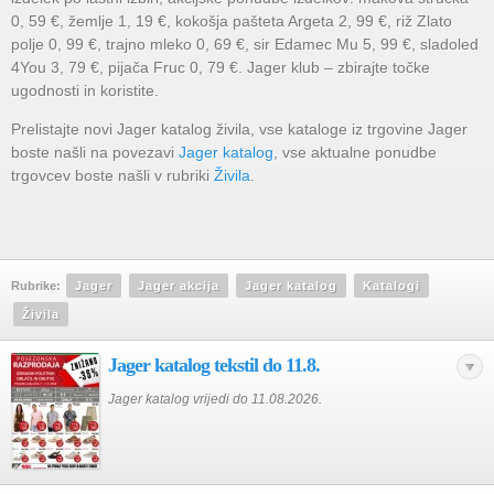
0, 59 €, žemlje 1, 19 €, kokošja pašteta Argeta 2, 99 €, riž Zlato
polje 0, 99 €, trajno mleko 0, 69 €, sir Edamec Mu 5, 99 €, sladoled
4You 3, 79 €, pijača Fruc 0, 79 €. Jager klub – zbirajte točke
ugodnosti in koristite.
Prelistajte novi Jager katalog živila, vse kataloge iz trgovine Jager
boste našli na povezavi
Jager katalog
, vse aktualne ponudbe
trgovcev boste našli v rubriki
Živila
.
Rubrike:
Jager
Jager akcija
Jager katalog
Katalogi
Živila
Jager katalog tekstil do 11.8.
Jager katalog vrijedi do 11.08.2026.