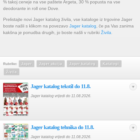
% takoj ceneje na vse paštete Argeta, 30 % popusta na vse
deodorante in roll one Dove.
Prelistajte novi Jager katalog živila, vse kataloge iz trgovine Jager
boste našli s klikom na povezavo
Jager katalog
, če pa Vas zanima
kakšna je ponudba drugih, jo boste našli v rubriki
Živila
.
Rubrike:
Jager
Jager akcija
Jager katalog
Katalogi
Živila
Jager katalog tekstil do 11.8.
Jager katalog vrijedi do 11.08.2026.
Jager katalog tehnika do 11.8.
Jager katalog vrijedi do 11.08.2026.