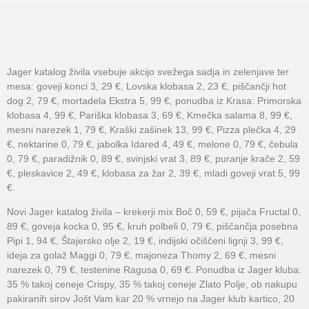
Jager katalog živila vsebuje akcijo svežega sadja in zelenjave ter
mesa: goveji konci 3, 29 €, Lovska klobasa 2, 23 €, piščančji hot
dog 2, 79 €, mortadela Ekstra 5, 99 €, ponudba iz Krasa: Primorska
klobasa 4, 99 €, Pariška klobasa 3, 69 €, Kmečka salama 8, 99 €,
mesni narezek 1, 79 €, Kraški zašinek 13, 99 €, Pizza plečka 4, 29
€, nektarine 0, 79 €, jabolka Idared 4, 49 €, melone 0, 79 €, čebula
0, 79 €, paradižnik 0, 89 €, svinjski vrat 3, 89 €, puranje krače 2, 59
€, pleskavice 2, 49 €, klobasa za žar 2, 39 €, mladi goveji vrat 5, 99
€.
Novi Jager katalog živila – krekerji mix Boč 0, 59 €, pijača Fructal 0,
89 €, goveja kocka 0, 95 €, kruh polbeli 0, 79 €, piščančja posebna
Pipi 1, 94 €, Štajersko olje 2, 19 €, indijski očiščeni lignji 3, 99 €,
ideja za golaž Maggi 0, 79 €, majoneza Thomy 2, 69 €, mesni
narezek 0, 79 €, testenine Ragusa 0, 69 €. Ponudba iz Jager kluba:
35 % takoj ceneje Crispy, 35 % takoj ceneje Zlato Polje, ob nakupu
pakiranih sirov Jošt Vam kar 20 % vrnejo na Jager klub kartico, 20