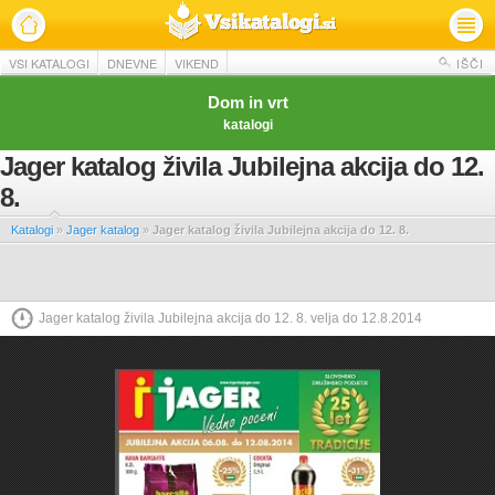
VSI KATALOGI
DNEVNE
VIKEND
IŠČI
Dom in vrt
katalogi
Jager katalog živila Jubilejna akcija do 12.
8.
Katalogi
»
Jager katalog
»
Jager katalog živila Jubilejna akcija do 12. 8.
Jager katalog živila Jubilejna akcija do 12. 8. velja do 12.8.2014