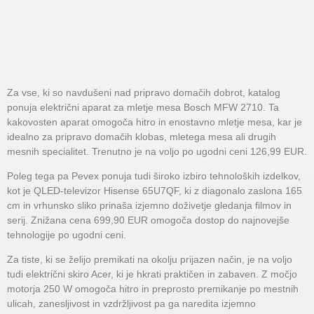
Za vse, ki so navdušeni nad pripravo domačih dobrot, katalog
ponuja električni aparat za mletje mesa Bosch MFW 2710. Ta
kakovosten aparat omogoča hitro in enostavno mletje mesa, kar je
idealno za pripravo domačih klobas, mletega mesa ali drugih
mesnih specialitet. Trenutno je na voljo po ugodni ceni 126,99 EUR.
Poleg tega pa Pevex ponuja tudi široko izbiro tehnoloških izdelkov,
kot je QLED-televizor Hisense 65U7QF, ki z diagonalo zaslona 165
cm in vrhunsko sliko prinaša izjemno doživetje gledanja filmov in
serij. Znižana cena 699,90 EUR omogoča dostop do najnovejše
tehnologije po ugodni ceni.
Za tiste, ki se želijo premikati na okolju prijazen način, je na voljo
tudi električni skiro Acer, ki je hkrati praktičen in zabaven. Z močjo
motorja 250 W omogoča hitro in preprosto premikanje po mestnih
ulicah, zanesljivost in vzdržljivost pa ga naredita izjemno