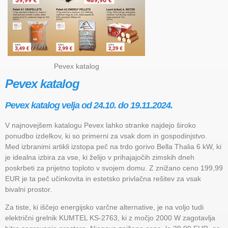
Pevex katalog
Pevex katalog
Pevex katalog velja od 24.10. do 19.11.2024.
V najnovejšem katalogu Pevex lahko stranke najdejo široko
ponudbo izdelkov, ki so primerni za vsak dom in gospodinjstvo.
Med izbranimi artikli izstopa peč na trdo gorivo Bella Thalia 6 kW, ki
je idealna izbira za vse, ki želijo v prihajajočih zimskih dneh
poskrbeti za prijetno toploto v svojem domu. Z znižano ceno 199,99
EUR je ta peč učinkovita in estetsko privlačna rešitev za vsak
bivalni prostor.
Za tiste, ki iščejo energijsko varčne alternative, je na voljo tudi
električni grelnik KUMTEL KS-2763, ki z močjo 2000 W zagotavlja