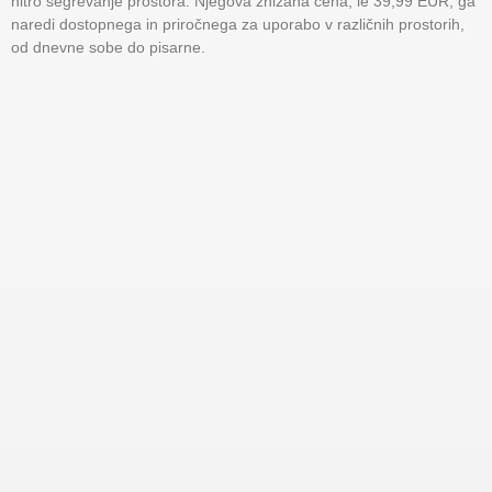
hitro segrevanje prostora. Njegova znižana cena, le 39,99 EUR, ga
naredi dostopnega in priročnega za uporabo v različnih prostorih,
od dnevne sobe do pisarne.