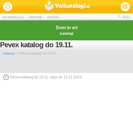
VSI KATALOGI
DNEVNE
VIKEND
IŠČI
Dom in vrt
katalogi
Pevex katalog do 19.11.
Katalogi
»
»
Pevex katalog do 19.11.
Pevex katalog do 19.11. velja do 19.11.2024.