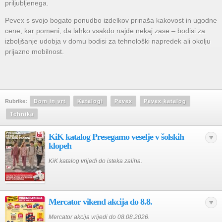
priljubljenega.
Pevex s svojo bogato ponudbo izdelkov prinaša kakovost in ugodne
cene, kar pomeni, da lahko vsakdo najde nekaj zase – bodisi za
izboljšanje udobja v domu bodisi za tehnološki napredek ali okolju
prijazno mobilnost.
Rubrike:
Dom in vrt
Katalogi
Pevex
Pevex katalog
Tehnika
KiK katalog Presegamo veselje v šolskih
klopeh
KiK katalog vrijedi do isteka zaliha.
Mercator vikend akcija do 8.8.
Mercator akcija vrijedi do 08.08.2026.