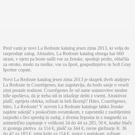
Pred vami je novi La Redoute katalog jesen zima 2013, ki velja do
razprodaje zalog. Aktualen, La Redoute katalog obsega kar 660
strani, v njem pa boste našli vse za ženske, spodnje perilo, oblačila
za otroke, modo za moške, vse za šport, gospodinjstvo in Soft Gray
športne copate.
Novi La Redoute katalog jesen zima 2013 je skupek dveh ataljejev
La Redoute in Courrègenes, kar zagotavlja, da bodo sanje o veseli
zimi postale realnost. Courrègenes že od same ustanovitve modne
hiše upošteva, da je treba stil in izkušnje deliti z vsemi. Atraktivni
plašč, oprijeta obleka, rožnati in beli škornji? Hitro, Courrègenes,
hitro, La Redoute! V novem La Redoute kataloge lahko ženske
najdete suknjič s poskočnim ovratnikom, z zapestniki z zaobljenimi
razporki s šivi spredaj in zadaj, z dvema žepoma in z magnetki za
asimetrično zapiranje v velikosti 34 do 44 za 285, 50 €, kratke hlače
iz gostega pletiva
za 114 €, plašč za 344 €, ravne gležnarje št. 36
do 42 za 183 €, mini krilo za 114 €, srajce s potiskom, rožnate