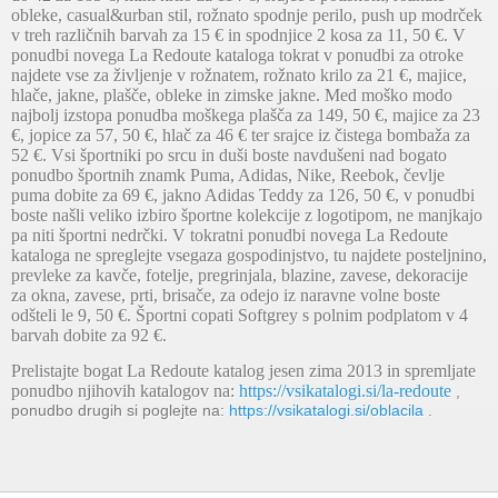
obleke, casual&urban stil, rožnato spodnje perilo, push up modrček
v treh različnih barvah za 15 € in spodnjice 2 kosa za 11, 50 €. V
ponudbi novega La Redoute kataloga tokrat v ponudbi za otroke
najdete vse za življenje v rožnatem, rožnato krilo za 21 €, majice,
hlače, jakne, plašče, obleke in zimske jakne. Med moško modo
najbolj izstopa ponudba moškega plašča za 149, 50 €, majice za 23
€, jopice za 57, 50 €, hlač za 46 € ter srajce iz čistega bombaža za
52 €. Vsi športniki po srcu in duši boste navdušeni nad bogato
ponudbo športnih znamk Puma, Adidas, Nike, Reebok, čevlje
puma dobite za 69 €, jakno Adidas Teddy za 126, 50 €, v ponudbi
boste našli veliko izbiro športne kolekcije z logotipom, ne manjkajo
pa niti športni nedrčki. V tokratni ponudbi novega La Redoute
kataloga ne spreglejte vsegaza gospodinjstvo, tu najdete posteljnino,
prevleke za kavče, fotelje, pregrinjala, blazine, zavese, dekoracije
za okna, zavese, prti, brisače, za odejo iz naravne volne boste
odšteli le 9, 50 €. Športni copati Softgrey s polnim podplatom v 4
barvah dobite za 92 €.
Prelistajte bogat La Redoute katalog jesen zima 2013 in spremljate
ponudbo njihovih katalogov na:
https://vsikatalogi.si/la-redoute
,
ponudbo drugih si poglejte na:
https://vsikatalogi.si/oblacila
.