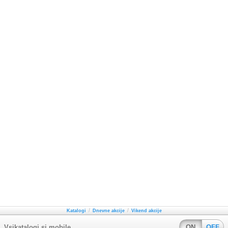
/
/
Katalogi
Dnevne akcije
Vikend akcije
Vsikatalogi.si mobile
ON
OFF