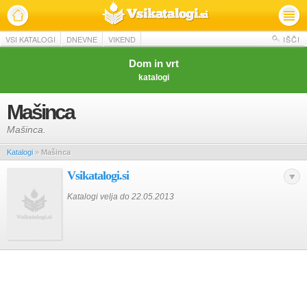
VSI KATALOGI
DNEVNE
VIKEND
IŠČI
Dom in vrt
katalogi
Mašinca
Mašinca.
Katalogi
»
Mašinca
Vsikatalogi.si
Katalogi velja do 22.05.2013