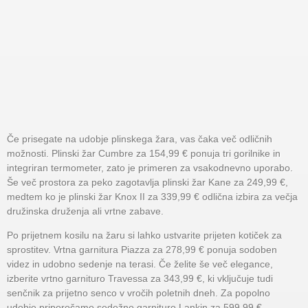
Če prisegate na udobje plinskega žara, vas čaka več odličnih
možnosti. Plinski žar Cumbre za 154,99 € ponuja tri gorilnike in
integriran termometer, zato je primeren za vsakodnevno uporabo.
Še več prostora za peko zagotavlja plinski žar Kane za 249,99 €,
medtem ko je plinski žar Knox II za 339,99 € odlična izbira za večja
družinska druženja ali vrtne zabave.
Po prijetnem kosilu na žaru si lahko ustvarite prijeten kotiček za
sprostitev. Vrtna garnitura Piazza za 278,99 € ponuja sodoben
videz in udobno sedenje na terasi. Če želite še več elegance,
izberite vrtno garnituro Travessa za 343,99 €, ki vključuje tudi
senčnik za prijetno senco v vročih poletnih dneh. Za popolno
udobje priporočamo sedežno garnituro Lankin za 599,99 €,