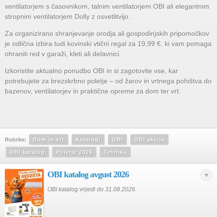
ventilatorjem s časovnikom, talnim ventilatorjem OBI ali elegantnim
stropnim ventilatorjem Dolly z osvetlitvijo.
Za organizirano shranjevanje orodja ali gospodinjskih pripomočkov
je odlična izbira tudi kovinski vtični regal za 19,99 €, ki vam pomaga
ohraniti red v garaži, kleti ali delavnici.
Izkoristite aktualno ponudbo OBI in si zagotovite vse, kar
potrebujete za brezskrbno poletje – od žarov in vrtnega pohištva do
bazenov, ventilatorjev in praktične opreme za dom ter vrt.
Rubrike:
Dom in vrt
Katalogi
OBI
OBI akcija
OBI katalog
Poletje 2026
Tehnika
OBI katalog avgust 2026
OBI katalog vrijedi do 31.08.2026.