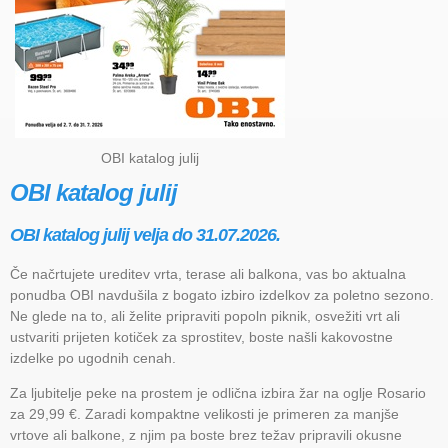
OBI katalog julij
OBI katalog julij
OBI katalog julij velja do 31.07.2026.
Če načrtujete ureditev vrta, terase ali balkona, vas bo aktualna
ponudba OBI navdušila z bogato izbiro izdelkov za poletno sezono.
Ne glede na to, ali želite pripraviti popoln piknik, osvežiti vrt ali
ustvariti prijeten kotiček za sprostitev, boste našli kakovostne
izdelke po ugodnih cenah.
Za ljubitelje peke na prostem je odlična izbira žar na oglje Rosario
za 29,99 €. Zaradi kompaktne velikosti je primeren za manjše
vrtove ali balkone, z njim pa boste brez težav pripravili okusne