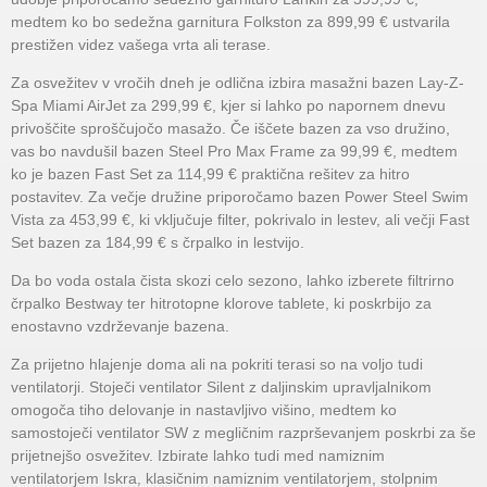
medtem ko bo sedežna garnitura Folkston za 899,99 € ustvarila
prestižen videz vašega vrta ali terase.
Za osvežitev v vročih dneh je odlična izbira masažni bazen Lay-Z-
Spa Miami AirJet za 299,99 €, kjer si lahko po napornem dnevu
privoščite sproščujočo masažo. Če iščete bazen za vso družino,
vas bo navdušil bazen Steel Pro Max Frame za 99,99 €, medtem
ko je bazen Fast Set za 114,99 € praktična rešitev za hitro
postavitev. Za večje družine priporočamo bazen Power Steel Swim
Vista za 453,99 €, ki vključuje filter, pokrivalo in lestev, ali večji Fast
Set bazen za 184,99 € s črpalko in lestvijo.
Da bo voda ostala čista skozi celo sezono, lahko izberete filtrirno
črpalko Bestway ter hitrotopne klorove tablete, ki poskrbijo za
enostavno vzdrževanje bazena.
Za prijetno hlajenje doma ali na pokriti terasi so na voljo tudi
ventilatorji. Stoječi ventilator Silent z daljinskim upravljalnikom
omogoča tiho delovanje in nastavljivo višino, medtem ko
samostoječi ventilator SW z megličnim razprševanjem poskrbi za še
prijetnejšo osvežitev. Izbirate lahko tudi med namiznim
ventilatorjem Iskra, klasičnim namiznim ventilatorjem, stolpnim