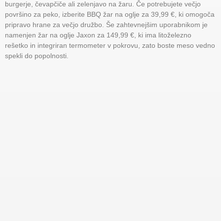
burgerje, čevapčiče ali zelenjavo na žaru. Če potrebujete večjo
površino za peko, izberite BBQ žar na oglje za 39,99 €, ki omogoča
pripravo hrane za večjo družbo. Še zahtevnejšim uporabnikom je
namenjen žar na oglje Jaxon za 149,99 €, ki ima litoželezno
rešetko in integriran termometer v pokrovu, zato boste meso vedno
spekli do popolnosti.