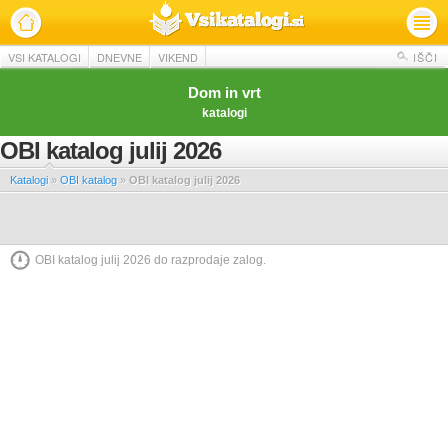
VSI KATALOGI
DNEVNE
VIKEND
IŠČI
Dom in vrt
katalogi
OBI katalog julij 2026
Katalogi
»
OBI katalog
»
OBI katalog julij 2026
OBI katalog julij 2026 do razprodaje zalog.