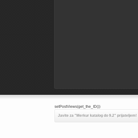
setPostViews(get_the_ID())
Javite za "Merkur katalog do 9.2" prijateljem!