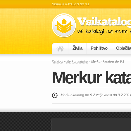
MERKUR KATALOG DO 9.2
Živila
Pohištvo
Oblačil
Katalogi
»
Merkur katalog
»
Merkur katalog do 9.2
Merkur kata
Merkur katalog do 9.2 veljavnost do 9.2.201