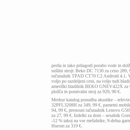
perila in tako prilagodi porabo vode in dolž
sušilni stroji: Beko DC 7130 za ceno 289,
računalnik TPAD CT70 C2 Android 4.1. Vsi
voljo po razdeljeni ceni, na voljo tudi hlad
ameriški hladilnik BEKO GNEV422X za 999
plošča in pomivalni stroj za 929, 90 €.
Merkur katalog ponudba akustike – telev
32PFL3208H za 349, 99 €, pametni mobilni
94, 99 €, prenosni računalnik Lenovo G5
za 27, 99 €. Izdelki za dom – sesalnik Gor
-12 % takoj na vse mešalnike, 9-delna ga
Hurom za 319 €.