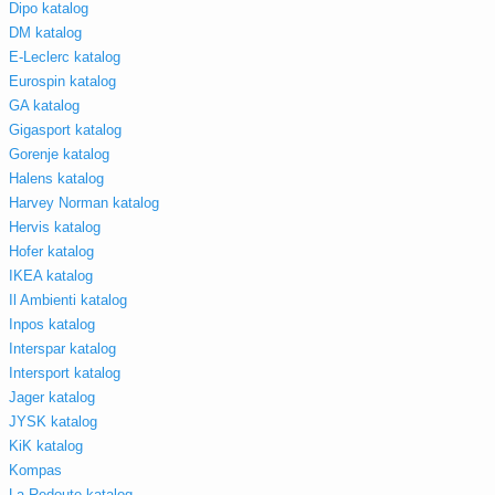
Dipo katalog
DM katalog
E-Leclerc katalog
Eurospin katalog
GA katalog
Gigasport katalog
Gorenje katalog
Halens katalog
Harvey Norman katalog
Hervis katalog
Hofer katalog
IKEA katalog
Il Ambienti katalog
Inpos katalog
Interspar katalog
Intersport katalog
Jager katalog
JYSK katalog
KiK katalog
Kompas
La Redoute katalog