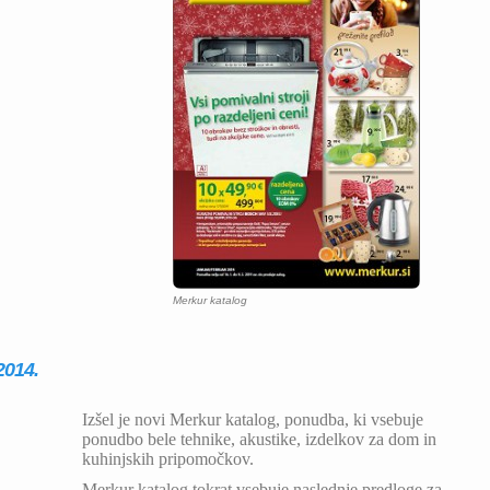
Merkur katalog
2014.
Izšel je novi Merkur katalog, ponudba, ki vsebuje
ponudbo bele tehnike, akustike, izdelkov za dom in
kuhinjskih pripomočkov.
Merkur katalog tokrat vsebuje naslednje predloge za