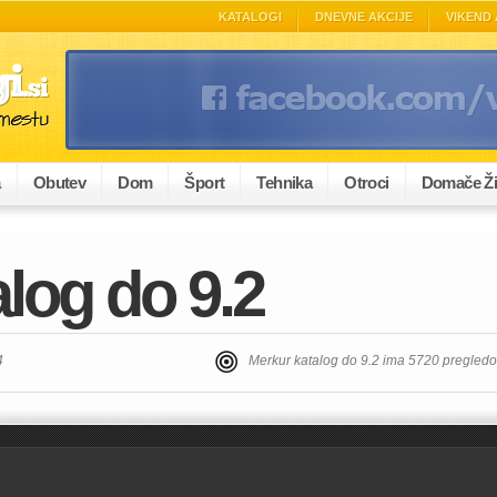
KATALOGI
DNEVNE AKCIJE
VIKEND 
a
Obutev
Dom
Šport
Tehnika
Otroci
Domače Ži
log do 9.2
4
Merkur katalog do 9.2 ima 5720 pregled