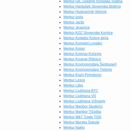
Merkur GIC Gradnje Rogaška Slatina
Merkur Hantušek Slovenska Bistrica
Merkur Hudovernik Velenje
Merkur Izola
Merkur Jarše
Merkur Jesenice
Merkur KGZ Slovenske Konjice
Merkur Kolektor Koling Idrija
Merkur Komplet Logatec
Merkur Koper
Merkur Kovinar Kočevje
Merkur Kovinar Ribnica
Merkur Kovinoprodaja Šentrupert
Merkur Kovinoprodaja Trebnje
Merkur Kranj Primskovo
Merkur Lesce
Merkur Litija
Merkur Ljubljana BTC
Merkur Ljubljana Vič
Merkur Ljubljana Vižmarje
Merkur Maribor Studenci
Merkur Maribor Tržaška
Merkur M&T Trade Tržič
Merkur Murska Sobota
Merkur Naklo