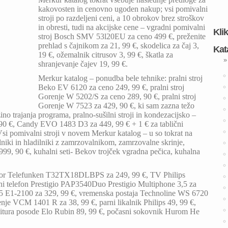
kakovosten in cenovno ugoden nakup; vsi pomivalni
stroji po razdeljeni ceni, a 10 obrokov brez stroškov
in obresti, tudi na akcijske cene – vgradni pomivalni
Kli
stroj Bosch SMV 53l20EU za ceno 499 €, preženite
prehlad s čajnikom za 21, 99 €, skodelica za čaj 3,
Kat
19 €, ožemalnik citrusov 3, 99 €, škatla za
»
shranjevanje čajev 19, 99 €.
Merkur katalog – ponudba bele tehnike: pralni stroj
Beko EV 6120 za ceno 249, 99 €, pralni stroj
Gorenje W 5202/S za ceno 289, 90 €, pralni stroj
Gorenje W 7523 za 429, 90 €, ki sam zazna težo
ino trajanja programa, pralno-sušilni stroji in kondezacijsko –
 90 €, Candy EVO 1483 D3 za 449, 99 € + 1 € za tablični
 pomivalni stroji v novem Merkur katalog – u so tokrat na
ilniki in hladilniki z zamrzovalnikom, zamrzovalne skrinje,
, 90 €, kuhalni seti- Bekov trojček vgradna pečica, kuhalna
izor Telefunken T32TX18DLBPS za 249, 99 €, TV Philips
 telefon Prestigio PAP3540Duo Prestigio Multiphone 3,5 za
05 E1-2100 za 329, 99 €, vremenska postaja Technoline WS 6720
enje VCM 1401 R za 38, 99 €, parni likalnik Philips 49, 99 €,
rnitura posode Elo Rubin 89, 99 €, počasni sokovnik Hurom He