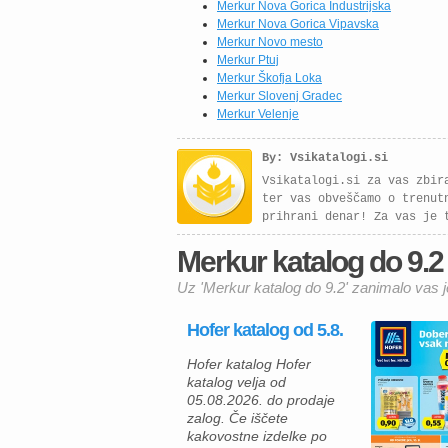
Merkur Nova Gorica Industrijska
Merkur Nova Gorica Vipavska
Merkur Novo mesto
Merkur Ptuj
Merkur Škofja Loka
Merkur Slovenj Gradec
Merkur Velenje
By: Vsikatalogi.si
Vsikatalogi.si za vas zbir
ter vas obveščamo o trenut
prihrani denar! Za vas je 
Merkur katalog do 9.2 /
Uz 'Merkur katalog do 9.2' zanimalo vas j
Hofer katalog od 5.8.
Hofer katalog Hofer
katalog velja od
05.08.2026. do prodaje
zalog. Če iščete
kakovostne izdelke po