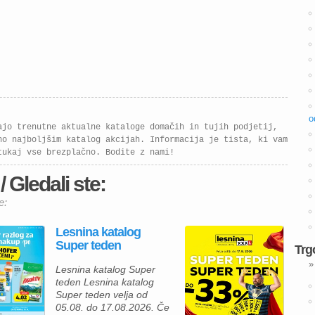
o
ajo trenutne aktualne kataloge domačih in tujih podjetij,
no najboljšim katalog akcijah. Informacija je tista, ki vam
tukaj vse brezplačno. Bodite z nami!
 Gledali ste:
e:
Lesnina katalog
Super teden
Trg
»
Lesnina katalog Super
teden Lesnina katalog
Super teden velja od
05.08. do 17.08.2026. Če