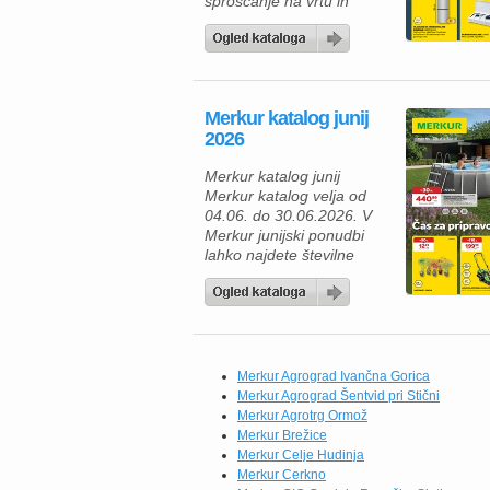
sproščanje na vrtu in
prijetna druženja na
prostem. V aktualnem
Merkur katalogu vas
čakajo odlične akcije na
izdelke za dom, vrt in
Merkur katalog junij
prosti čas, zato je zdaj
2026
pravi trenutek, da svoj
dom in okolico opremite
Merkur katalog junij
po ugodnih cenah. Ne […]
Merkur katalog velja od
04.06. do 30.06.2026. V
Merkur junijski ponudbi
lahko najdete številne
izdelke za prijetno
preživljanje časa na vrtu,
ob bazenu ali na terasi. Če
načrtujete osvežitev
domačega vrta, je odlična
izbira bazen s kovinsko
Merkur Agrograd Ivančna Gorica
konstrukcijo Intex Oval
Merkur Agrograd Šentvid pri Stični
Prism Frame dimenzij 503
Merkur Agrotrg Ormož
x 274 x 122 cm, ki je na
Merkur Brežice
[…]
Merkur Celje Hudinja
Merkur Cerkno