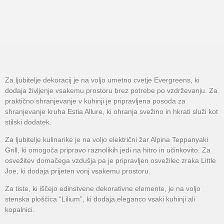
Za ljubitelje dekoracij je na voljo umetno cvetje Evergreens, ki
dodaja življenje vsakemu prostoru brez potrebe po vzdrževanju. Za
praktično shranjevanje v kuhinji je pripravljena posoda za
shranjevanje kruha Estia Allure, ki ohranja svežino in hkrati služi kot
stilski dodatek.
Za ljubitelje kulinarike je na voljo električni žar Alpina Teppanyaki
Grill, ki omogoča pripravo raznolikih jedi na hitro in učinkovito. Za
osvežitev domačega vzdušja pa je pripravljen osvežilec zraka Little
Joe, ki dodaja prijeten vonj vsakemu prostoru.
Za tiste, ki iščejo edinstvene dekorativne elemente, je na voljo
stenska ploščica “Lilium”, ki dodaja eleganco vsaki kuhinji ali
kopalnici.