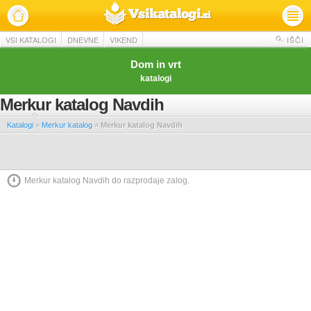
VSI KATALOGI
DNEVNE
VIKEND
IŠČI
Dom in vrt
katalogi
Merkur katalog Navdih
Katalogi
»
Merkur katalog
»
Merkur katalog Navdih
Merkur katalog Navdih do razprodaje zalog.