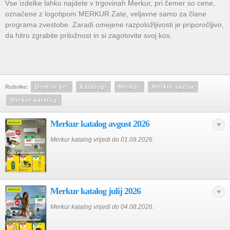
Vse izdelke lahko najdete v trgovinah Merkur, pri čemer so cene,
označene z logotipom MERKUR Zate, veljavne samo za člane
programa zvestobe. Zaradi omejene razpoložljivosti je priporočljivo,
da hitro zgrabite priložnost in si zagotovite svoj kos.
Rubrike:
Dom in vrt
Katalogi
Merkur
Merkur akcija
Merkur katalog
Merkur katalog avgust 2026
Merkur katalog vrijedi do 01.09.2026.
Merkur katalog julij 2026
Merkur katalog vrijedi do 04.08.2026.