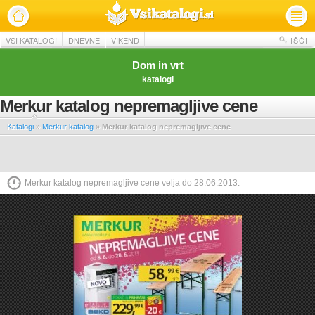
VSI KATALOGI
DNEVNE
VIKEND
IŠČI
Dom in vrt
katalogi
Merkur katalog nepremagljive cene
Katalogi
»
Merkur katalog
»
Merkur katalog nepremagljive cene
Merkur katalog nepremagljive cene velja do 28.06.2013.