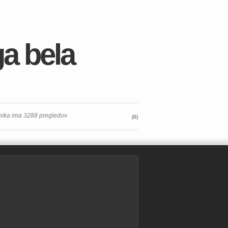
a bela
hnika ima 3288 pregledov
(0)