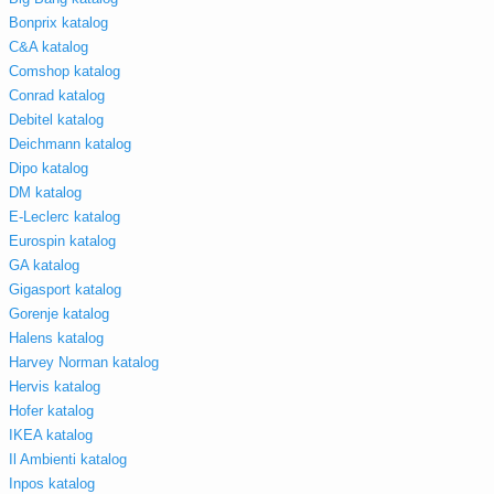
Bonprix katalog
C&A katalog
Comshop katalog
Conrad katalog
Debitel katalog
Deichmann katalog
Dipo katalog
DM katalog
E-Leclerc katalog
Eurospin katalog
GA katalog
Gigasport katalog
Gorenje katalog
Halens katalog
Harvey Norman katalog
Hervis katalog
Hofer katalog
IKEA katalog
Il Ambienti katalog
Inpos katalog