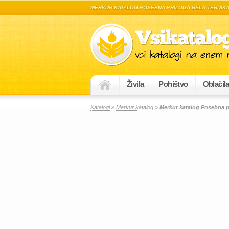
MERKUR KATALOG POSEBNA PRILOGA BELA TEHNIK
Živila
Pohištvo
Oblačil
Katalogi
»
Merkur katalog
»
Merkur katalog Posebna p