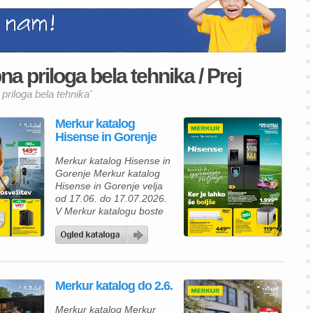
a priloga bela tehnika / Prej
priloga bela tehnika'
Merkur katalog
Hisense in Gorenje
Merkur katalog Hisense in
Gorenje Merkur katalog
Hisense in Gorenje velja
od 17.06. do 17.07.2026.
V Merkur katalogu boste
našli številne vrhunske
izdelke po ugodnih cenah.
Če iščete zmogljiv hladilnik
z naprednimi funkcijami, je
odlična izbira štirivratni
Merkur katalog do 2.6.
hladilnik Hisense
RQ600P7SKE za 1.999,99
Merkur katalog Merkur
€. Aparat ima tehnologijo