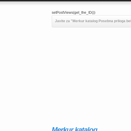
setPostViews(get_the_ID())
Javite za "Merkur katalog Posebna priloga bel
Merkur katalog