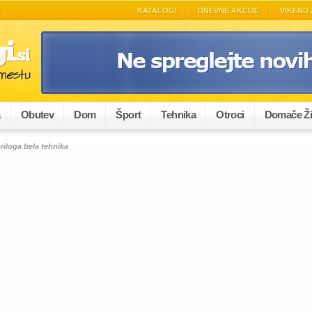
A
KATALOGI
DNEVNE AKCIJE
VIKEND 
a
Obutev
Dom
Šport
Tehnika
Otroci
Domače Ži
riloga bela tehnika