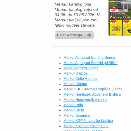
Merkur katalog junij
po ugodnih cenah. Ne […]
Merkur katalog velja od
04.06. do 30.06.2026. V
Merkur junijski ponudbi
lahko najdete številne
izdelke za prijetno
preživljanje časa na vrtu,
ob bazenu ali na terasi. Če
načrtujete osvežitev
domačega vrta, je odlična
izbira bazen s kovinsko
Merkur Agrograd Ivančna Gorica
konstrukcijo Intex Oval
Merkur Agrograd Šentvid pri Stični
Prism Frame dimenzij 503
Merkur Agrotrg Ormož
x 274 x 122 cm, ki je na
Merkur Brežice
[…]
Merkur Celje Hudinja
Merkur Cerkno
Merkur GIC Gradnje Rogaška Slatina
Merkur Hantušek Slovenska Bistrica
Merkur Hudovernik Velenje
Merkur Izola
Merkur Jarše
Merkur Jesenice
Merkur KGZ Slovenske Konjice
Merkur Kolektor Koling Idrija