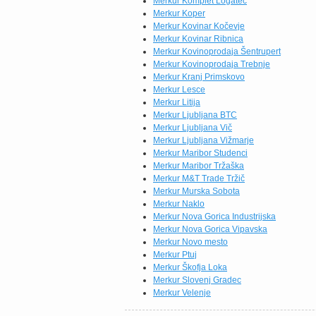
Merkur Komplet Logatec
Merkur Koper
Merkur Kovinar Kočevje
Merkur Kovinar Ribnica
Merkur Kovinoprodaja Šentrupert
Merkur Kovinoprodaja Trebnje
Merkur Kranj Primskovo
Merkur Lesce
Merkur Litija
Merkur Ljubljana BTC
Merkur Ljubljana Vič
Merkur Ljubljana Vižmarje
Merkur Maribor Studenci
Merkur Maribor Tržaška
Merkur M&T Trade Tržič
Merkur Murska Sobota
Merkur Naklo
Merkur Nova Gorica Industrijska
Merkur Nova Gorica Vipavska
Merkur Novo mesto
Merkur Ptuj
Merkur Škofja Loka
Merkur Slovenj Gradec
Merkur Velenje