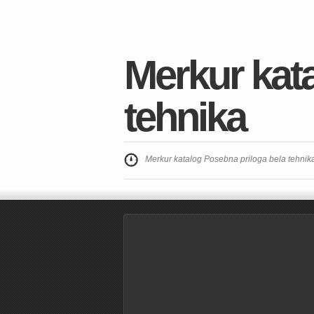
Merkur kat
tehnika
Merkur katalog Posebna priloga bela tehnik