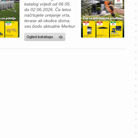
katalog vrijedi od 06.05.
Total No Frost, WiFi
do 02.06.2026. Če letos
upravljanje, glasovno
načrtujete urejanje vrta,
upravljanje v slovenskem
terase ali okolice doma,
[…]
vas bodo aktualne Merkur
akcijske ponudbe
zagotovo navdušile. V
Merkur katalogu najdete
številne izdelke za udobno
preživljanje časa na
prostem, nego vrta ter
praktična mojstrska
opravila – vse po zelo
ugodnih cenah. Za
popolno poletno sprostitev
na […]