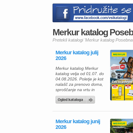
Merkur katalog Posebn
Pretekli katalogi 'Merkur katalog Posebna 
Merkur katalog julij
2026
Merkur katalog Merkur
katalog velja od 01.07. do
04.08.2026. Poletje je kot
nalašč za prenovo doma,
sproščanje na vrtu in
prijetna druženja na
prostem. V aktualnem
Merkur katalogu vas
čakajo odlične akcije na
izdelke za dom, vrt in
Merkur katalog junij
prosti čas, zato je zdaj
2026
pravi trenutek, da svoj
dom in okolico opremite