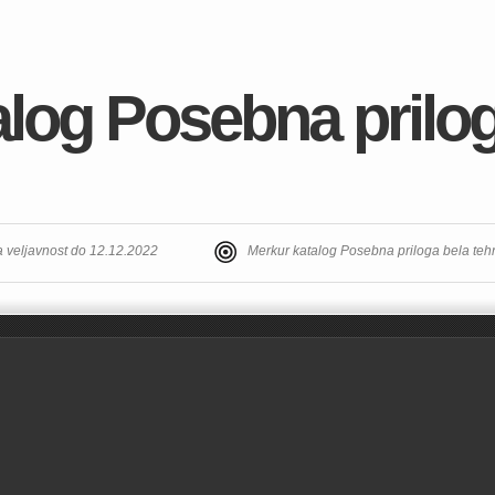
alog Posebna prilog
a veljavnost do 12.12.2022
Merkur katalog Posebna priloga bela te