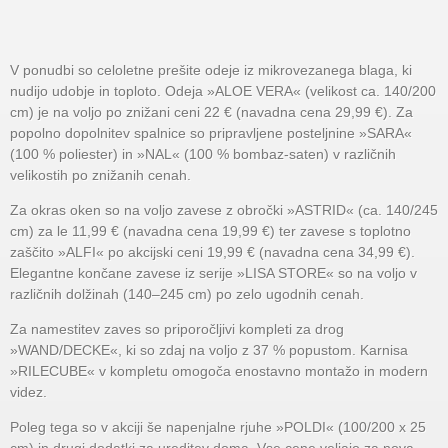
V ponudbi so celoletne prešite odeje iz mikrovezanega blaga, ki
nudijo udobje in toploto. Odeja »ALOE VERA« (velikost ca. 140/200
cm) je na voljo po znižani ceni 22 € (navadna cena 29,99 €). Za
popolno dopolnitev spalnice so pripravljene posteljnine »SARA«
(100 % poliester) in »NAL« (100 % bombaz-saten) v različnih
velikostih po znižanih cenah.
Za okras oken so na voljo zavese z obročki »ASTRID« (ca. 140/245
cm) za le 11,99 € (navadna cena 19,99 €) ter zavese s toplotno
zaščito »ALFI« po akcijski ceni 19,99 € (navadna cena 34,99 €).
Elegantne končane zavese iz serije »LISA STORE« so na voljo v
različnih dolžinah (140–245 cm) po zelo ugodnih cenah.
Za namestitev zaves so priporočljivi kompleti za drog
»WAND/DECKE«, ki so zdaj na voljo z 37 % popustom. Karnisa
»RILECUBE« v kompletu omogoča enostavno montažo in modern
videz.
Poleg tega so v akciji še napenjalne rjuhe »POLDI« (100/200 x 25