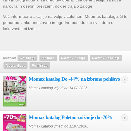
cm) in drugi dodatki za ureditev doma. Vse cene veljajo za nova
naročila in osebni prevzem, dokler trajajo zaloge.
Več informacij o akciji je na voljo v celotnom Moemax katalogu. S to
ponudbo lahko enostavno in ugodno posodobite svoj dom s
kakovostnimi izdelki.
Rubrike:
Katalogi
Momax
Momax akcija
Momax katalog
Notranjost
Pohištvo
Momax katalog Do -44% na izbrano pohištvo
Momax katalog vrijedi do 14.08.2026.
Momax katalog Poletno znižanje do -70%
Momax katalog vrijedi do 11.07.2026.