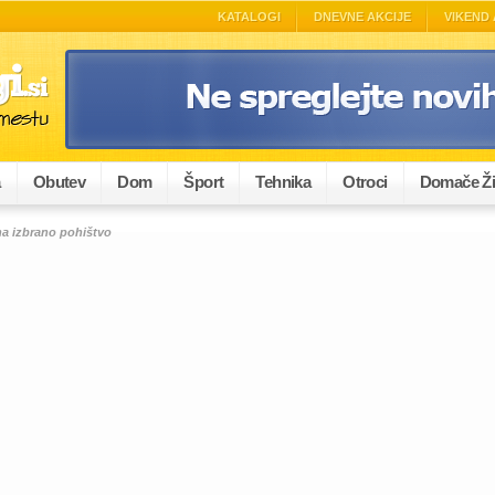
KATALOGI
DNEVNE AKCIJE
VIKEND 
a
Obutev
Dom
Šport
Tehnika
Otroci
Domače Ži
a izbrano pohištvo