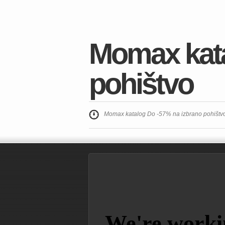
Momax kata
pohištvo
Momax katalog Do -57% na izbrano pohištvo