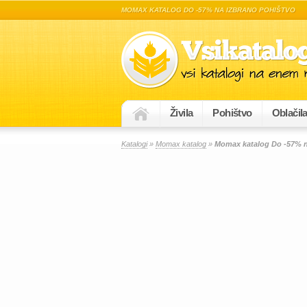
MOMAX KATALOG DO -57% NA IZBRANO POHIŠTVO
Živila
Pohištvo
Oblačil
Katalogi
»
Momax katalog
»
Momax katalog Do -57% n