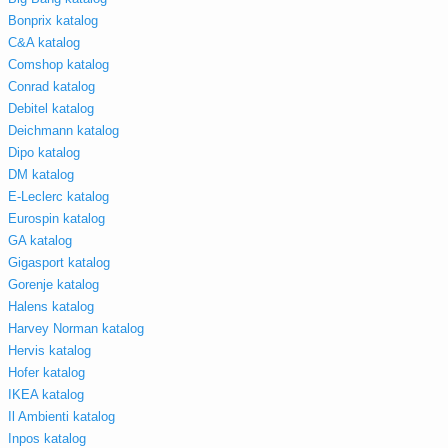
Bonprix katalog
C&A katalog
Comshop katalog
Conrad katalog
Debitel katalog
Deichmann katalog
Dipo katalog
DM katalog
E-Leclerc katalog
Eurospin katalog
GA katalog
Gigasport katalog
Gorenje katalog
Halens katalog
Harvey Norman katalog
Hervis katalog
Hofer katalog
IKEA katalog
Il Ambienti katalog
Inpos katalog