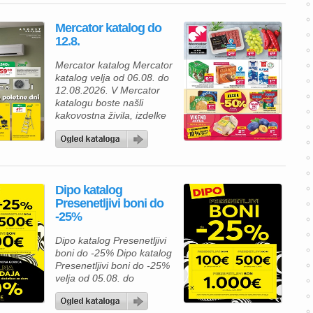
Lesnina kataloga zagotovo
navdušila. Izkoristite
Mercator katalog do
odlične akcijske cene in
12.8.
bogato izbiro izdelkov za
spalnico, kopalnico,
Mercator katalog Mercator
kuhinjo in jedilnico ter svoj
katalog velja od 06.08. do
dom opremite po
12.08.2026. V Mercator
ugodnejših cenah. Poleg
katalogu boste našli
številnih […]
kakovostna živila, izdelke
za gospodinjstvo in
številne priljubljene
blagovne znamke po
ugodnih cenah. Zdaj je
pravi čas, da napolnite
Dipo katalog
svojo shrambo, hladilnik in
Presenetljivi boni do
zamrzovalnik ter pri tem
-25%
tudi prihranite. Za pripravo
okusnega kosila lahko
Dipo katalog Presenetljivi
izberete Premium
boni do -25% Dipo katalog
Mercator čevapčiče v
Presenetljivi boni do -25%
pakiranju 500 […]
velja od 05.08. do
08.08.2026. Predstavljamo
vam privlačno ponudbo iz