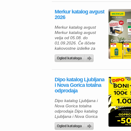
uporabo najdete številne
prehrambene izdelke,
Merkur katalog avgust
pijače, izdelke za dom in
2026
gospodinjstvo ter
uporabne pripomočke za
Merkur katalog avgust
različna opravila. Za hiter
Merkur katalog avgust
zajtrk ali malico lahko
velja od 05.08. do
izberete piščančje
01.09.2026. Če iščete
hrenovke 200 […]
kakovostne izdelke za
dom, vrt in delavnico, vas
bo aktualna ponudba iz
Merkur kataloga zagotovo
navdušila. Izkoristite
odlične popuste na
Dipo katalog Ljubljana
izbrane izdelke in
i Nova Gorica totalna
poskrbite za udobnejše
odprodaja
bivanje, lažje delo ter
brezskrbno preživljanje
Dipo katalog Ljubljana i
prostega časa. V Merkur
Nova Gorica totalna
ponudbi vas čakajo
odprodaja Dipo katalog
gospodinjski aparati,
Ljubljana i Nova Gorica
klimatske […]
totalna odprodaja velja od
05.08. do 08.08.2026.