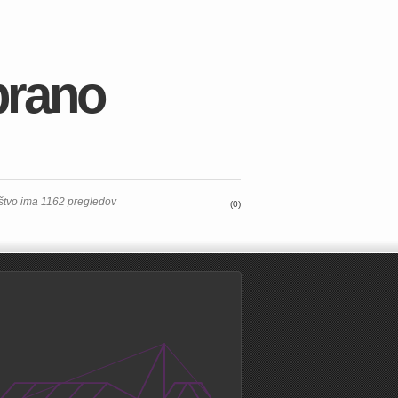
brano
štvo ima 1162 pregledov
(0)