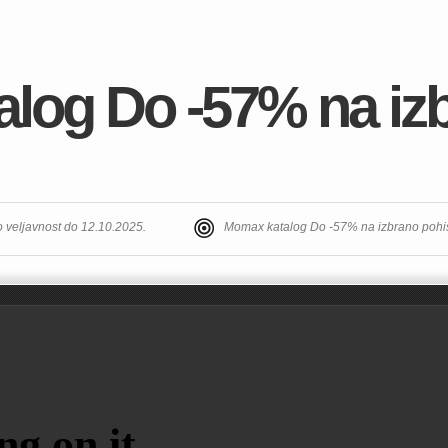
log Do -57% na iz
 veljavnost do 12.10.2025.
Momax katalog Do -57% na izbrano pohi