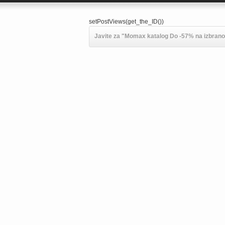
setPostViews(get_the_ID())
Javite za "Momax katalog Do -57% na izbrano 