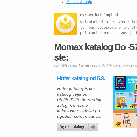
Momax Velenje
By: Vsikatalogi.si
Vsikatalogi.si za vas zbir
ter vas obveščamo o trenut
prihrani denar! Za vas je 
Momax katalog Do -57%
ste:
Uz 'Momax katalog Do -57% na izbrano po
Hofer katalog od 5.8.
Hofer katalog Hofer
katalog velja od
05.08.2026. do prodaje
zalog. Če iščete
kakovostne izdelke po
ugodnih cenah, vas bo
aktualna ponudba HOFER
zagotovo navdušila. Med
izdelki za vsakodnevno