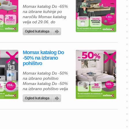
Momax katalog Do -65%
na izbrane kuhinje po
naročilu Momax katalog
velja od 29.06. do
25.07.2026.
Momax katalog Do
-50% na izbrano
pohištvo
Momax katalog Do -50%
na izbrano pohištvo
Momax katalog Do -50%
na izbrano pohištvo velja
od 01.06. do 13.06.2026.
Aktualna ponudba Momax
kataloga zagotovo bo vas
navdušila. Na voljo so
praktične rešitve za
shranjevanje, udobno
spanje in sodobno opremo