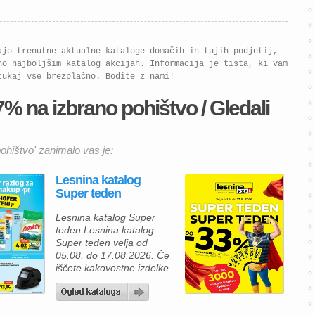
doma po privlačnih cenah.
Za organizirano
shranjevanje oblačil je
odlična izbira omara s
ajo trenutne aktualne kataloge domačih in tujih podjetij,
klasičnimi vrati MILOS […]
no najboljšim katalog akcijah. Informacija je tista, ki vam
tukaj vse brezplačno. Bodite z nami!
 na izbrano pohištvo / Gledali
hištvo' zanimalo vas je:
Lesnina katalog
Super teden
Lesnina katalog Super
teden Lesnina katalog
Super teden velja od
05.08. do 17.08.2026. Če
iščete kakovostne izdelke
za prijetnejši in lepše
urejen dom, vas bo
aktualna ponudba iz