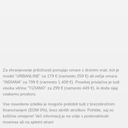
Za shranjevanje priložnosti ponujajo omare z drsnimi vrati, kot je
model “URBANLINE” za 179 € (namesto 259 €) ali večja omara
“INDIANA” za 799 € (namesto 1.409 €). Posebej privlačna je tudi
visoka vitrina “TIZIANO” za 299 € (namesto 449 €), ki doda sijaj
vsakemu prostoru.
Vse navedene izdelke je mogoče pridobiti tudi z brezobročnim
financiranjem (EOM 0%), brez skritih stroškov. Pohitite, saj so
količine omejene! Več informacij je na voljo v poslovalnicah
moemax ali na spletni strani