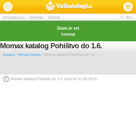
VSI KATALOGI
DNEVNE
VIKEND
IŠČI
Dom in vrt
katalogi
Momax katalog Pohištvo do 1.6.
Katalogi
»
Momax katalog
»
Momax katalog Pohištvo do 1.6.
Momax katalog Pohištvo do 1.6. velja do 01.06.2025.