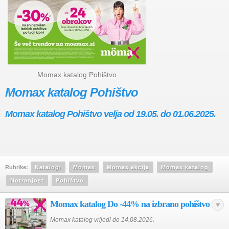
Momax katalog Pohištvo
Momax katalog Pohištvo
Momax katalog Pohištvo velja od 19.05. do 01.06.2025.
Rubrike:
Katalogi
Momax
Momax akcija
Momax katalog
Notranjost
Pohištvo
Momax katalog Do -44% na izbrano pohištvo
Momax katalog vrijedi do 14.08.2026.