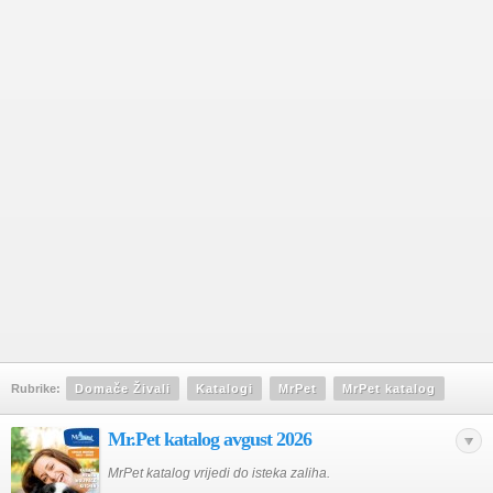
Rubrike:
Domače Živali
Katalogi
MrPet
MrPet katalog
Mr.Pet katalog avgust 2026
MrPet katalog vrijedi do isteka zaliha.