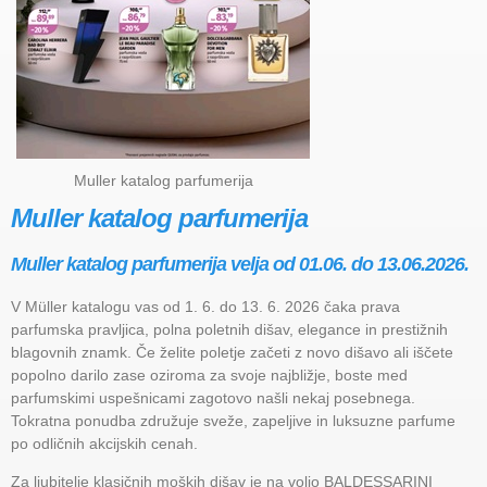
Muller katalog parfumerija
Muller katalog parfumerija
Muller katalog parfumerija velja od 01.06. do 13.06.2026.
V Müller katalogu vas od 1. 6. do 13. 6. 2026 čaka prava
parfumska pravljica, polna poletnih dišav, elegance in prestižnih
blagovnih znamk. Če želite poletje začeti z novo dišavo ali iščete
popolno darilo zase oziroma za svoje najbližje, boste med
parfumskimi uspešnicami zagotovo našli nekaj posebnega.
Tokratna ponudba združuje sveže, zapeljive in luksuzne parfume
po odličnih akcijskih cenah.
Za ljubitelje klasičnih moških dišav je na voljo BALDESSARINI