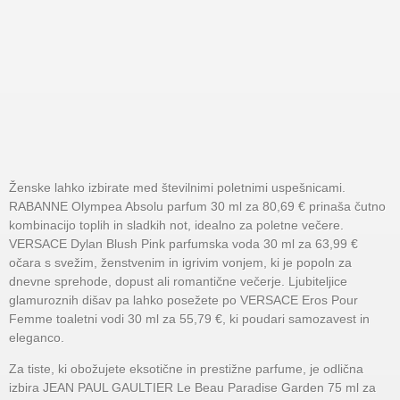
Ženske lahko izbirate med številnimi poletnimi uspešnicami.
RABANNE Olympea Absolu parfum 30 ml za 80,69 € prinaša čutno
kombinacijo toplih in sladkih not, idealno za poletne večere.
VERSACE Dylan Blush Pink parfumska voda 30 ml za 63,99 €
očara s svežim, ženstvenim in igrivim vonjem, ki je popoln za
dnevne sprehode, dopust ali romantične večerje. Ljubiteljice
glamuroznih dišav pa lahko posežete po VERSACE Eros Pour
Femme toaletni vodi 30 ml za 55,79 €, ki poudari samozavest in
eleganco.
Za tiste, ki obožujete eksotične in prestižne parfume, je odlična
izbira JEAN PAUL GAULTIER Le Beau Paradise Garden 75 ml za