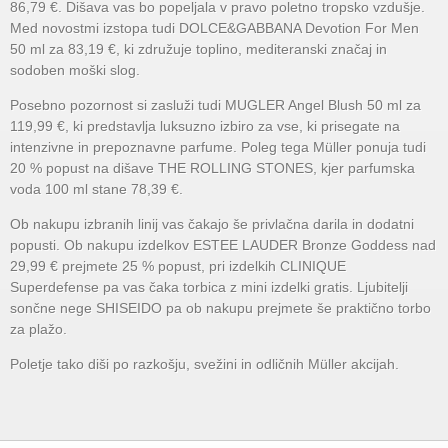
86,79 €. Dišava vas bo popeljala v pravo poletno tropsko vzdušje.
Med novostmi izstopa tudi DOLCE&GABBANA Devotion For Men
50 ml za 83,19 €, ki združuje toplino, mediteranski značaj in
sodoben moški slog.
Posebno pozornost si zasluži tudi MUGLER Angel Blush 50 ml za
119,99 €, ki predstavlja luksuzno izbiro za vse, ki prisegate na
intenzivne in prepoznavne parfume. Poleg tega Müller ponuja tudi
20 % popust na dišave THE ROLLING STONES, kjer parfumska
voda 100 ml stane 78,39 €.
Ob nakupu izbranih linij vas čakajo še privlačna darila in dodatni
popusti. Ob nakupu izdelkov ESTEE LAUDER Bronze Goddess nad
29,99 € prejmete 25 % popust, pri izdelkih CLINIQUE
Superdefense pa vas čaka torbica z mini izdelki gratis. Ljubitelji
sončne nege SHISEIDO pa ob nakupu prejmete še praktično torbo
za plažo.
Poletje tako diši po razkošju, svežini in odličnih Müller akcijah.