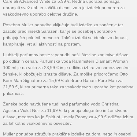
Care ali Advanced White za 5,99 €. Redna uporaba pomaga
ohranjati svež dah in zaščito dlesni, zato je izdelek primeren za
vsakodnevno uporabo celotne družine.
Posebna Muller ponudba vključuje tudi izdelke za sončenje ter
zaščito pred insekti Sarazen, kar je še posebej uporabno v
prihajajočih poletnih mesecih. Takšni izdelki so idealni za dopust,
kampiranje, vrt ali aktivnosti na prostem.
Ljubitelji parfumov boste v ponudbi našli številne zanimive dišave
po odličnih cenah. Parfumska voda Rammstein Diamant Woman
100 ml je na voljo za 23,99 € in je odlična izbira za samozavestne
ženske, ki obožujejo izrazite dišave. Za moške priporočamo Otto
Kern Man Signature za 15,69 € ali Bruno Banani Pure Man za
21,59 €, ki sta primerna tako za vsakodnevno uporabo kot posebne
priložnosti.
Ženske bodo navdušene tudi nad parfumsko vodo Christina
Aguilera Violet Noir za 11,99 €, ki ponuja elegantno in ženstveno
dišavo, medtem ko je Spirit of Lovely Peony za 4,99 € odlična izbira
za lahkotno vsakodnevno osvežitev.
Muller ponudba združuje praktične izdelke za dom, nego in osebni