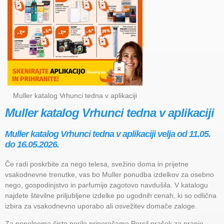
Muller katalog Vrhunci tedna v aplikaciji
Muller katalog Vrhunci tedna v aplikaciji
Muller katalog Vrhunci tedna v aplikaciji velja od 11.05.
do 16.05.2026.
Če radi poskrbite za nego telesa, svežino doma in prijetne
vsakodnevne trenutke, vas bo Muller ponudba izdelkov za osebno
nego, gospodinjstvo in parfumijo zagotovo navdušila. V katalogu
najdete številne priljubljene izdelke po ugodnih cenah, ki so odlična
izbira za vsakodnevno uporabo ali osvežitev domače zaloge.
Za popolnoma čisto perilo priporočamo Persil prašek za pranje