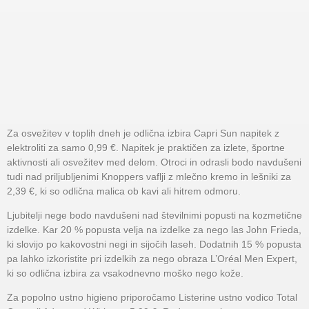
Za osvežitev v toplih dneh je odlična izbira Capri Sun napitek z
elektroliti za samo 0,99 €. Napitek je praktičen za izlete, športne
aktivnosti ali osvežitev med delom. Otroci in odrasli bodo navdušeni
tudi nad priljubljenimi Knoppers vaflji z mlečno kremo in lešniki za
2,39 €, ki so odlična malica ob kavi ali hitrem odmoru.
Ljubitelji nege bodo navdušeni nad številnimi popusti na kozmetične
izdelke. Kar 20 % popusta velja na izdelke za nego las John Frieda,
ki slovijo po kakovostni negi in sijočih laseh. Dodatnih 15 % popusta
pa lahko izkoristite pri izdelkih za nego obraza L’Oréal Men Expert,
ki so odlična izbira za vsakodnevno moško nego kože.
Za popolno ustno higieno priporočamo Listerine ustno vodico Total