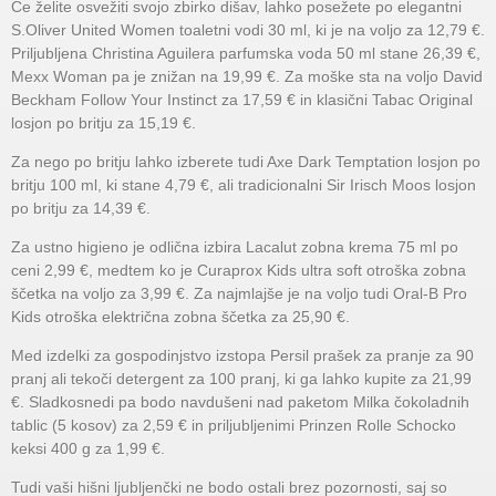
Če želite osvežiti svojo zbirko dišav, lahko posežete po elegantni
S.Oliver United Women toaletni vodi 30 ml, ki je na voljo za 12,79 €.
Priljubljena Christina Aguilera parfumska voda 50 ml stane 26,39 €,
Mexx Woman pa je znižan na 19,99 €. Za moške sta na voljo David
Beckham Follow Your Instinct za 17,59 € in klasični Tabac Original
losjon po britju za 15,19 €.
Za nego po britju lahko izberete tudi Axe Dark Temptation losjon po
britju 100 ml, ki stane 4,79 €, ali tradicionalni Sir Irisch Moos losjon
po britju za 14,39 €.
Za ustno higieno je odlična izbira Lacalut zobna krema 75 ml po
ceni 2,99 €, medtem ko je Curaprox Kids ultra soft otroška zobna
ščetka na voljo za 3,99 €. Za najmlajše je na voljo tudi Oral-B Pro
Kids otroška električna zobna ščetka za 25,90 €.
Med izdelki za gospodinjstvo izstopa Persil prašek za pranje za 90
pranj ali tekoči detergent za 100 pranj, ki ga lahko kupite za 21,99
€. Sladkosnedi pa bodo navdušeni nad paketom Milka čokoladnih
tablic (5 kosov) za 2,59 € in priljubljenimi Prinzen Rolle Schocko
keksi 400 g za 1,99 €.
Tudi vaši hišni ljubljenčki ne bodo ostali brez pozornosti, saj so