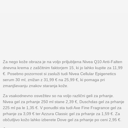
Za nego kože obraza je na voljo priljubljena Nivea Q10 Anti-Falten
dnevna krema z zaščitnim faktorjem 15, ki jo lahko kupite za 11,99
€. Posebno pozornost si zasluži tudi Nivea Cellular Epigenetics
serum 30 ml, znižan z 31,99 € na 25,99 €, ki pomaga pri
zmanjševanju znakov staranja kože.
Za vsakodnevno osvežitev so na voljo različni geli za prhanje.
Nivea gel za prhanje 250 ml stane 2,39 €, Duschdas gel za prhanje
225 ml pa le 1,35 €. V ponudbi sta tudi Axe Fine Fragrance gel za
prhanje za 3,09 € ter Azzura Classic gel za prhanje za 1,59 €. Za
občutljivo kožo lahko izberete Dove gel za prhanje po ceni 2,95 €.