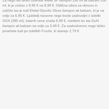
Za nego las lahko izberete Wella SP šampon 250 ml ali balzam 200
ml, ki je znižan z 9,95 € na 8,99 €. Odlična izbira za obnovo in
zaščito las je tudi Elvital Glycolic Gloss šampon ali balzam, ki je na
voljo za 6,95 €. Ljubitelji naravne nege boste zadovoljni z izdelki
OGX (385 ml), katerih cena znaša 6,99 €, medtem ko sta Guhl
šampon ali balzam na voljo za 3,49 €. Za vsakodnevno nego lahko
posežete tudi po izdelkih Fructis, ki stanejo 2,79 €.