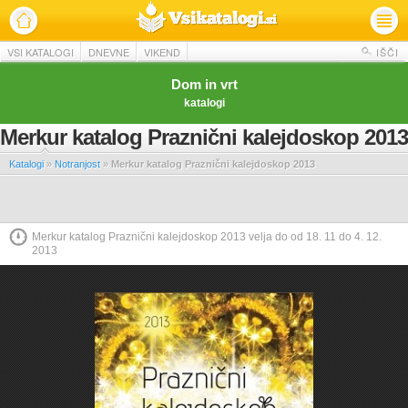
VSI KATALOGI
DNEVNE
VIKEND
IŠČI
Dom in vrt
katalogi
Merkur katalog Praznični kalejdoskop 2013
Katalogi
»
Notranjost
»
Merkur katalog Praznični kalejdoskop 2013
Merkur katalog Praznični kalejdoskop 2013 velja do od 18. 11 do 4. 12.
2013