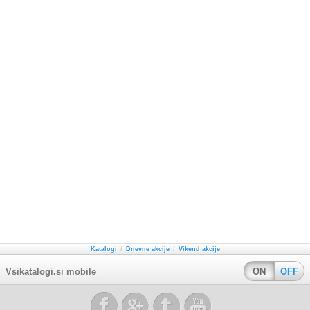
/
/
Katalogi
Dnevne akcije
Vikend akcije
Vsikatalogi.si mobile
ON
OFF