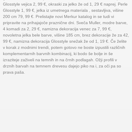
Glosstyle vejica 2, 99 €, okraski za jelko že od 1, 29 € naprej. Perle
Glosstyle 1, 99 €, jelka iz umetnega materiala , sestavljiva, višine
200 cm 79, 99 €. Prelistajte novi Merkur katalog in se tudi vi
pripravite na prihajajoče praznične dni. Sveča Muller, modre barve,
4 komadi za 2, 29 €, namizna dekoracija venec za 7, 99 €,
novoletna jelka bele barve, višine 185 cm, brez dekoracije že za 42,
99 €, namizna dekoracija Glosstyle snežak že od 1, 19 €. Če želite
v korak z modnimi trendi, potem gotovo ne boste izpustili različnih
komplementarnih barvnih kombinacij, ki bodo še bolje in še
izraziteje zaživeli na temnih in na črnih podlagah. Ožji profili v
drznih barvah na temnem drevesu dajejo piko na i, za oči pa so
prava paša.