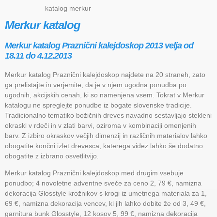
katalog merkur
Merkur katalog
Merkur katalog Praznični kalejdoskop 2013 velja od
18.11 do 4.12.2013
Merkur katalog Praznični kalejdoskop najdete na 20 straneh, zato
ga prelistajte in verjemite, da je v njem ugodna ponudba po
ugodnih, akcijskih cenah, ki so namenjena vsem. Tokrat v Merkur
katalogu ne spreglejte ponudbe iz bogate slovenske tradicije.
Tradicionalno tematiko božičnih dreves navadno sestavljajo stekleni
okraski v rdeči in v zlati barvi, oziroma v kombinaciji omenjenih
barv. Z izbiro okraskov večjih dimenzij in različnih materialov lahko
obogatite končni izlet drevesca, katerega videz lahko še dodatno
obogatite z izbrano osvetlitvijo.
Merkur katalog Praznični kalejdoskop med drugim vsebuje
ponudbo; 4 novoletne adventne sveče za ceno 2, 79 €, namizna
dekoracija Glosstyle krožnikov s krogi iz umetnega materiala za 1,
69 €, namizna dekoracija vencev, ki jih lahko dobite že od 3, 49 €,
garnitura bunk Glosstyle, 12 kosov 5, 99 €, namizna dekoracija