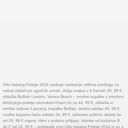
Otto katalog Poletje 2014 vsebuje naslednje odlične predloge za
nakup oblačil po ugodnih cenah; dolga majica v 6 barvah 29, 99 €,
oblačila Buffalo London, Venice Beach – modne kopalke z trendom
letošnjega poletja neonskimi črtami že za 44, 99 €, oblačila iz
mehke viskoze Lascana, kopalke Buffalo, tankini adidas 49, 99 €,
moške kopalne hlače adidas 34, 99 €, lahkotne poletne obleke že
od 29, 99 € naprej. Hitro v poletno prtljago, bikinke od košarice B
do F od 24, 99 € – prelistajte novi Otto katalog Poletje 2014 in so o