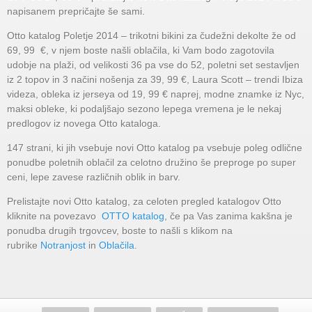
napisanem prepričajte še sami.
Otto katalog Poletje 2014 – trikotni bikini za čudežni dekolte že od
69, 99 €, v njem boste našli oblačila, ki Vam bodo zagotovila
udobje na plaži, od velikosti 36 pa vse do 52, poletni set sestavljen
iz 2 topov in 3 načini nošenja za 39, 99 €, Laura Scott – trendi Ibiza
videza, obleka iz jerseya od 19, 99 € naprej, modne znamke iz Nyc,
maksi obleke, ki podaljšajo sezono lepega vremena je le nekaj
predlogov iz novega Otto kataloga.
147 strani, ki jih vsebuje novi Otto katalog pa vsebuje poleg odlične
ponudbe poletnih oblačil za celotno družino še preproge po super
ceni, lepe zavese različnih oblik in barv.
Prelistajte novi Otto katalog, za celoten pregled katalogov Otto
kliknite na povezavo
OTTO katalog
, če pa Vas zanima kakšna je
ponudba drugih trgovcev, boste to našli s klikom na
rubrike
Notranjost
in
Oblačila
.