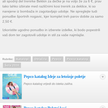
ali spodnji del trenirke Bekkin za dečke je na voljo že za 6 €, prav
tako lahko izbirate med različnimi kosi trenirk za deklice, ki so
narejene iz bombaža in zagotavljajo udobje. Ne spreglejte tudi
ponudbe športnih nogavic, kjer komplet treh parov dobite za samo
2,50 €.
Izkoristite ugodno ponudbo in izberete izdelke, ki bodo popestrili
vaš dom ter zagotovili udobje in stil za vaše najmlajše.
Rubrike:
Katalogi
Oblačila
Pepco
Pepco katalog
Šola 2024
Pepco katalog Ideje za letošnje poletje
Pepco katalog vrijedi do isteka zaliha.