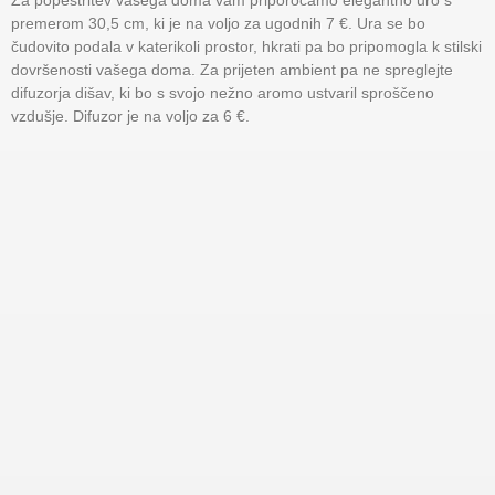
Za popestritev vašega doma vam priporočamo elegantno uro s
premerom 30,5 cm, ki je na voljo za ugodnih 7 €. Ura se bo
čudovito podala v katerikoli prostor, hkrati pa bo pripomogla k stilski
dovršenosti vašega doma. Za prijeten ambient pa ne spreglejte
difuzorja dišav, ki bo s svojo nežno aromo ustvaril sproščeno
vzdušje. Difuzor je na voljo za 6 €.