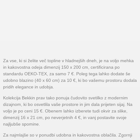
Za vse, ki si želite več topline v hladnejših dneh, je na voljo mehka
in kakovostna odeja dimenzij 150 x 200 cm, certificirana po
standardu OEKO-TEX, za samo 7 €. Poleg tega lahko dodate še
udobno blazino (40 x 60 cm) za 10 €, ki bo vašemu prostoru dodala
pridih elegance in udobja.
Kolekcija Bekkin prav tako ponuja čudovito svetilko z modernim
dizajnom, ki bo osvetlila vaše prostore in jim dala prijeten sijaj. Na
voljo je po ceni 15 €. Obenem lahko izberete tudi okvir za slike,
dimenzij 16 x 21 cm, po neverjetnih 4 €, in vanj postavite svoje
najljubše spomine.
Za najmlajše so v ponudbi udobna in kakovostna oblačila. Zgornji