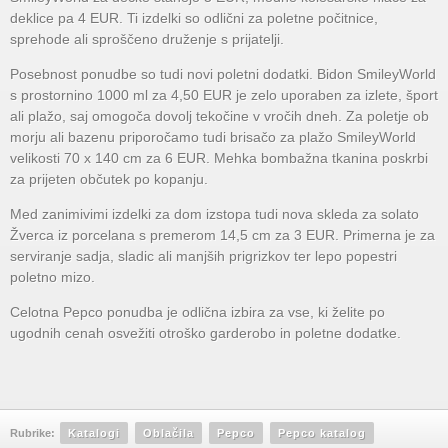
deklice pa 4 EUR. Ti izdelki so odlični za poletne počitnice,
sprehode ali sproščeno druženje s prijatelji.
Posebnost ponudbe so tudi novi poletni dodatki. Bidon SmileyWorld
s prostornino 1000 ml za 4,50 EUR je zelo uporaben za izlete, šport
ali plažo, saj omogoča dovolj tekočine v vročih dneh. Za poletje ob
morju ali bazenu priporočamo tudi brisačo za plažo SmileyWorld
velikosti 70 x 140 cm za 6 EUR. Mehka bombažna tkanina poskrbi
za prijeten občutek po kopanju.
Med zanimivimi izdelki za dom izstopa tudi nova skleda za solato
Žverca iz porcelana s premerom 14,5 cm za 3 EUR. Primerna je za
serviranje sadja, sladic ali manjših prigrizkov ter lepo popestri
poletno mizo.
Celotna Pepco ponudba je odlična izbira za vse, ki želite po
ugodnih cenah osvežiti otroško garderobo in poletne dodatke.
Rubrike:
Katalogi
Oblačila
Pepco
Pepco katalog