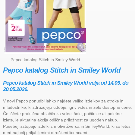
Pepco katalog Stitch in Smiley World
Pepco katalog Stitch in Smiley World
Pepco katalog Stitch in Smiley World velja od 14.05. do
20.05.2026.
V novi Pepco ponudbi lahko najdete veliko izdelkov za otroke in
mladostnike, ki združujejo udobje, igriv videz in zelo dostopne cene.
Če iščete praktična oblačila za vrtec, šolo, počitnice ali poletne
izlete, je aktualna akcija odlična priložnost za ugoden nakup.
Posebej izstopajo izdelki z motivi Žverca in SmileyWorld, ki so letos
med najbolj priljubljenimi otroškimi licencami.