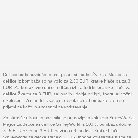
Deklice bodo navdušene nad pisanimi modeli Žverca. Majice za
deklice iz bombaža so na voljo za 2,50 EUR, kratke hlače pa za 3
EUR. Za bolj aktivne dni so odlična izbira tudi kolesarske hlače za
deklice Žverca za 3 EUR, saj nudijo udobje pri igri, športu ali vožnji
s kolesom. Vsi modeli vsebujejo visok delež bombaža, zato so
prijetni za kožo in enostavni za vzdrževanje.
Za starejše otroke in najstnike je pripravljena kolekcija SmileyWorld.
Majice za dečke ali deklice SmileyWorld iz 100 % bombaža dobite
za 5 EUR oziroma 3 EUR, odvisno od modela. Kratke hlače
SmileyWorld za dečke stanejo 5 EUR, modne kolesarske hlače za