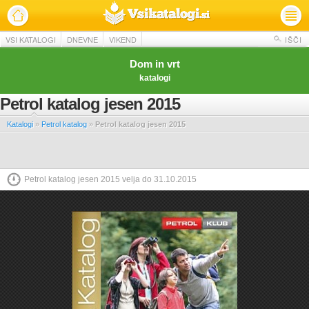
VSI KATALOGI
DNEVNE
VIKEND
IŠČI
Dom in vrt
katalogi
Petrol katalog jesen 2015
Katalogi
»
Petrol katalog
»
Petrol katalog jesen 2015
Petrol katalog jesen 2015 velja do 31.10.2015