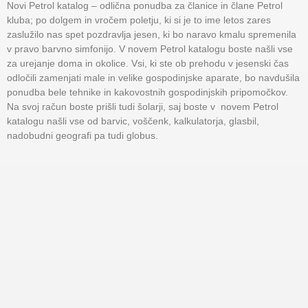
Novi Petrol katalog – odlična ponudba za članice in člane Petrol
kluba; po dolgem in vročem poletju, ki si je to ime letos zares
zaslužilo nas spet pozdravlja jesen, ki bo naravo kmalu spremenila
v pravo barvno simfonijo. V novem Petrol katalogu boste našli vse
za urejanje doma in okolice. Vsi, ki ste ob prehodu v jesenski čas
odločili zamenjati male in velike gospodinjske aparate, bo navdušila
ponudba bele tehnike in kakovostnih gospodinjskih pripomočkov.
Na svoj račun boste prišli tudi šolarji, saj boste v novem Petrol
katalogu našli vse od barvic, voščenk, kalkulatorja, glasbil,
nadobudni geografi pa tudi globus.