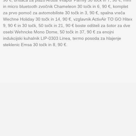
90 €, brisača za plažo Aruba Vitapur Family 30 točk in 7, 90 €, mini
in micro bluetooth zvočnik Chameleon 30 točk in 6, 90 €, komplet
za prvo pomoč za avtomobiliste 30 točk in 3, 90 €, spalna vreča
Wechne Holiday 30 točk in 14, 90 €, vzglavnik ActivAir TO GO Hitex
9, 90 € in 30 točk, 50 točk in 21, 90 € boste odšteli za šotor za dve
osebi Wehncke Mono Dome, 50 točk in 37, 90 € za enojni
indukcijski kuhalnik LIP-0303 Linea, termo posoda za hlajenje
steklenic Emsa 30 točk in 8, 90 €.