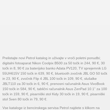
Prelistajte novi Petrol katalog in uživajte v vroči poletni ponudbi;
digitalni fotoaparat Nikon Coolpix B500 za 50 točk in 244, 90 €, 30
točk in 8, 90 € za baterijsko banko Adata PV120, TV sprejemnik LG
55UH615V 150 točk in 639, 90 €, bluetooth zvočnik JBL GO 50 točk
in 23, 90 €, zvočnik Flip 4 JBL 100 točk in 109, 90 €, slušalke
JBLT110 za 30 točk in 6, 90 €, prenosni računalnik Asus VivoBook
150 točk in 584, 90 €, tablični računalnik Asus ZenPad 10.1” za 100
točk in 159, 90 €, pisarniški stol Kidy 30 točk in 19, 90 €, pisarniški
stol Sven 80 točk in 79, 90 €.
Vse kataloge iz bencinskega servisa Petrol najdete s klikom na