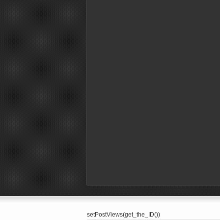
setPostViews(get_the_ID())