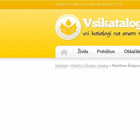
POHIŠTVO ŠMIGOC KATALOG MAREC 2014
Živila
Pohištvo
Oblačil
Katalogi
»
Pohištvo Šmigoc katalog
»
Pohištvo Šmigoc