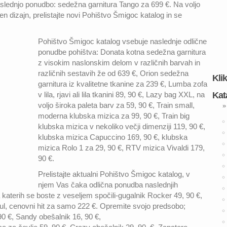
slednjo ponudbo: sedežna garnitura Tango za 699 €. Na voljo
en dizajn, prelistajte novi Pohištvo Šmigoc katalog in se
Pohištvo Šmigoc katalog vsebuje naslednje odlične
ponudbe pohištva: Donata kotna sedežna garnitura
z visokim naslonskim delom v različnih barvah in
različnih sestavih že od 639 €, Orion sedežna
Kli
garnitura iz kvalitetne tkanine za 239 €, Lumba zofa
v lila, rjavi ali lila tkanini 89, 90 €, Lazy bag XXL, na
Kat
voljo široka paleta barv za 59, 90 €, Train small,
»
moderna klubska mizica za 99, 90 €, Train big
klubska mizica v nekoliko večji dimenziji 119, 90 €,
klubska mizica Capuccino 169, 90 €, klubska
mizica Rolo 1 za 29, 90 €, RTV mizica Vivaldi 179,
90 €.
Prelistajte aktualni Pohištvo Šmigoc katalog, v
njem Vas čaka odlična ponudba naslednjih
 katerih se boste z veseljem spočili-gugalnik Rocker 49, 90 €,
oul, cenovni hit za samo 222 €. Opremite svojo predsobo;
90 €, Sandy obešalnik 16, 90 €,