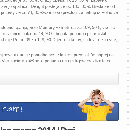
 za čevlje 59, 90 €, Crazy obešalnik 29, 90 €, Zapatero
svojo spalnico; Delight postelja že od 199, 90 €, Breda že od
ja Lesy že od 74, 90 €-vse to so predlogi za nakup iz Pohištva
 udobno spanje; Solo Memory vzmetnica za 109, 90 €, vse za
po višini in naklonu 49, 90 €, bogata ponudba pisarniških
kuhinje Primo 09 za 149, 90 €, jedilnih kotov, stolov, miz in vse,
 njihove aktualne ponudbe boste lahko spremljali še naprej na
a Vas zanima kakšna je ponudba drugih trgovcev kliknite na