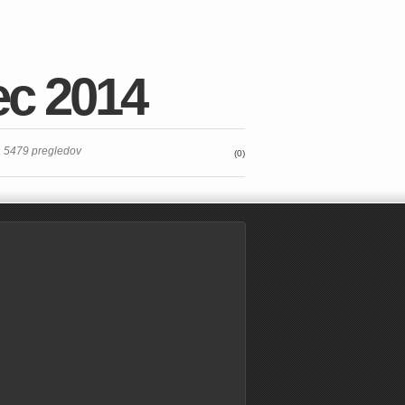
ec 2014
a 5479 pregledov
(0)