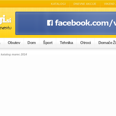
KATALOGI
DNEVNE AKCIJE
VIKEND 
a
Obutev
Dom
Šport
Tehnika
Otroci
Domače Ži
 katalog marec 2014