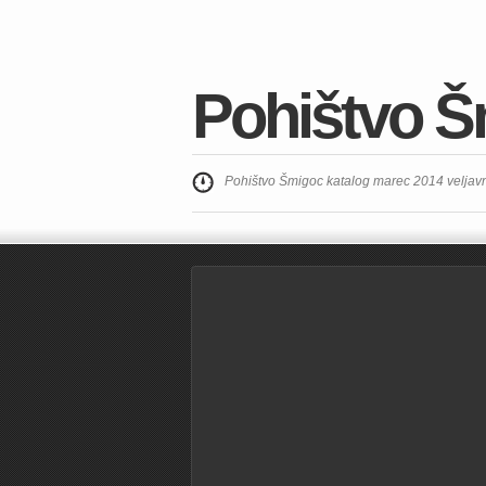
Pohištvo Š
Pohištvo Šmigoc katalog marec 2014 veljav