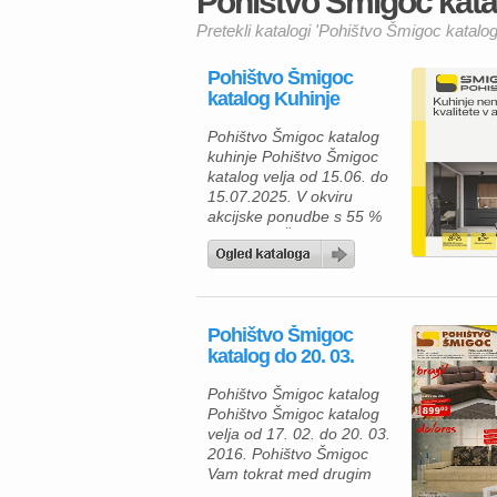
Pohištvo Šmigoc katal
Pretekli katalogi 'Pohištvo Šmigoc katal
Pohištvo Šmigoc
katalog Kuhinje
Pohištvo Šmigoc katalog
kuhinje Pohištvo Šmigoc
katalog velja od 15.06. do
15.07.2025. V okviru
akcijske ponudbe s 55 %
popustom Šmigoc
pohištvo predlaga
visokokakovostne nemške
kuhinje, ki združujo
sodobno funkcionalnost z
Pohištvo Šmigoc
estetsko privlačnostjo.
katalog do 20. 03.
Med njimi izstopa kuhinja
LENI, del kuhinjske
Pohištvo Šmigoc katalog
družine, ki ob nakupu nad
Pohištvo Šmigoc katalog
25.000 € prinaša
velja od 17. 02. do 20. 03.
brezplačno 3D izris,
2016. Pohištvo Šmigoc
strokovno svetovanje,
Vam tokrat med drugim
dostavo in […]
nudi priložnost za nakup