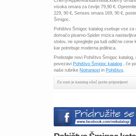
Cherry/Apple/Mandarin/Blackberry omarica
visoka omara za čevlje 79,90 €. Opremite 
229, 90 €, Senses omara 169, 90 €, postel
Šmigoc.
Pohištvo Šmigoc katalog vsebuje vse za
domačo pisarno-Spider mizica nastavljiva 
stolov, ne spreglejte pa tudi odlične cene 
kar potrebuje moderna jedilnica.
Prelistajte novi Pohištvo Šmigoc katalog,
povezavi
Pohištvo Šmigoc katalog
, če p
naše rubrike
Notranjost
in
Pohištvo
.
Če vam je katalog všeč javite prijateljem!