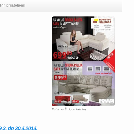
4" prijateljem!
Pohištvo Šmigoc katalog
.3. do 30.4.2014.