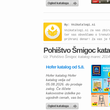
naslednjih kosov pohištva
po akcijskih cenah:
sedežna garnitura, sestav
kot ga lahko vidite na sliki,
z ležiščem in zabojem, na
By: Vsikatalogi.si
voljo široka paleta barv in
tkanin, dobavljiva tudi v
Vsikatalogi.si za vas zbir
pravem usnju […]
ter vas obveščamo o trenut
prihrani denar! Za vas je 
Pohištvo Šmigoc katal
Uz 'Pohištvo Šmigoc katalog marec 2014'
Hofer katalog od 5.8.
Hofer katalog Hofer
katalog velja od
05.08.2026. do prodaje
zalog. Če iščete
kakovostne izdelke po
ugodnih cenah, vas bo
aktualna ponudba HOFER
zagotovo navdušila. Med