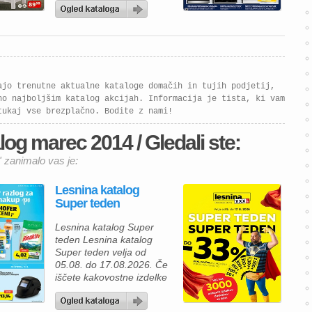
ajo trenutne aktualne kataloge domačih in tujih podjetij,
no najboljšim katalog akcijah. Informacija je tista, ki vam
tukaj vse brezplačno. Bodite z nami!
og marec 2014 / Gledali ste:
 zanimalo vas je:
Lesnina katalog
Super teden
Lesnina katalog Super
teden Lesnina katalog
Super teden velja od
05.08. do 17.08.2026. Če
iščete kakovostne izdelke
za prijetnejši in lepše
urejen dom, vas bo