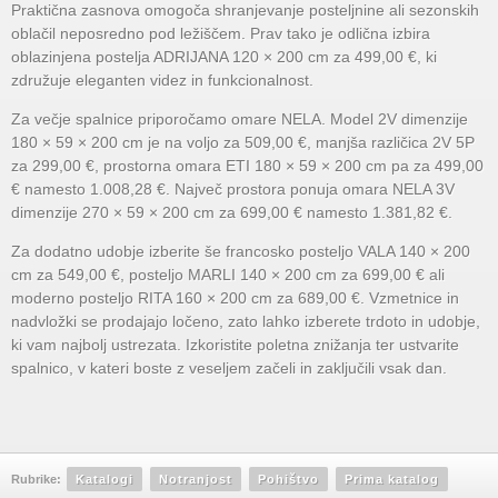
Praktična zasnova omogoča shranjevanje posteljnine ali sezonskih
oblačil neposredno pod ležiščem. Prav tako je odlična izbira
oblazinjena postelja ADRIJANA 120 × 200 cm za 499,00 €, ki
združuje eleganten videz in funkcionalnost.
Za večje spalnice priporočamo omare NELA. Model 2V dimenzije
180 × 59 × 200 cm je na voljo za 509,00 €, manjša različica 2V 5P
za 299,00 €, prostorna omara ETI 180 × 59 × 200 cm pa za 499,00
€ namesto 1.008,28 €. Največ prostora ponuja omara NELA 3V
dimenzije 270 × 59 × 200 cm za 699,00 € namesto 1.381,82 €.
Za dodatno udobje izberite še francosko posteljo VALA 140 × 200
cm za 549,00 €, posteljo MARLI 140 × 200 cm za 699,00 € ali
moderno posteljo RITA 160 × 200 cm za 689,00 €. Vzmetnice in
nadvložki se prodajajo ločeno, zato lahko izberete trdoto in udobje,
ki vam najbolj ustrezata. Izkoristite poletna znižanja ter ustvarite
spalnico, v kateri boste z veseljem začeli in zaključili vsak dan.
Rubrike:
Katalogi
Notranjost
Pohištvo
Prima katalog