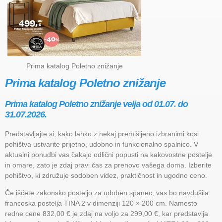
Prima katalog Poletno znižanje
Prima katalog Poletno znižanje
Prima katalog Poletno znižanje velja od 01.07. do
31.07.2026.
Predstavljajte si, kako lahko z nekaj premišljeno izbranimi kosi
pohištva ustvarite prijetno, udobno in funkcionalno spalnico. V
aktualni ponudbi vas čakajo odlični popusti na kakovostne postelje
in omare, zato je zdaj pravi čas za prenovo vašega doma. Izberite
pohištvo, ki združuje sodoben videz, praktičnost in ugodno ceno.
Če iščete zakonsko posteljo za udoben spanec, vas bo navdušila
francoska postelja TINA 2 v dimenziji 120 × 200 cm. Namesto
redne cene 832,00 € je zdaj na voljo za 299,00 €, kar predstavlja