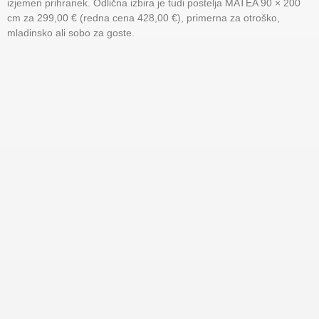
izjemen prihranek. Odlična izbira je tudi postelja MATEA 90 × 200
cm za 299,00 € (redna cena 428,00 €), primerna za otroško,
mladinsko ali sobo za goste.