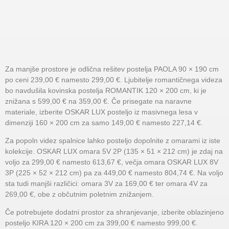
Za manjše prostore je odlična rešitev postelja PAOLA 90 × 190 cm
po ceni 239,00 € namesto 299,00 €. Ljubitelje romantičnega videza
bo navdušila kovinska postelja ROMANTIK 120 × 200 cm, ki je
znižana s 599,00 € na 359,00 €. Če prisegate na naravne
materiale, izberite OSKAR LUX posteljo iz masivnega lesa v
dimenziji 160 × 200 cm za samo 149,00 € namesto 227,14 €.
Za popoln videz spalnice lahko posteljo dopolnite z omarami iz iste
kolekcije. OSKAR LUX omara 5V 2P (135 × 51 × 212 cm) je zdaj na
voljo za 299,00 € namesto 613,67 €, večja omara OSKAR LUX 8V
3P (225 × 52 × 212 cm) pa za 449,00 € namesto 804,74 €. Na voljo
sta tudi manjši različici: omara 3V za 169,00 € ter omara 4V za
269,00 €, obe z občutnim poletnim znižanjem.
Če potrebujete dodatni prostor za shranjevanje, izberite oblazinjeno
posteljo KIRA 120 × 200 cm za 399,00 € namesto 999,00 €.