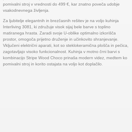
pomivalni stroj v vrednosti do 499 €, kar znatno poveča udobje
vsakodnevnega življenja.
Za ljubitelje elegantnih in brezčasnih rešitev je na voljo kuhinja
Interliving 3081, ki združuje visok sijaj bele barve s toplino
matiranega hrasta. Zaradi svoje U-oblike optimalno izkorišča
prostor, omogoča prijetno druženje in učinkovito shranjevanje.
Vključeni električni aparati, kot so steklokeramična plošča in pečica,
zagotavljajo visoko funkcionalnost. Kuhinja v motno črni barvi s
kombinacijo Stripe Wood Choco prinaša modern videz, medtem ko
pomivalni stroj in korito ostajata na voljo kot doplačilo.