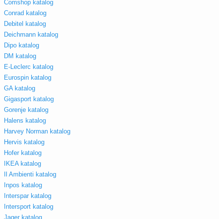
Comshop katalog
Conrad katalog
Debitel katalog
Deichmann katalog
Dipo katalog
DM katalog
E-Leclerc katalog
Eurospin katalog
GA katalog
Gigasport katalog
Gorenje katalog
Halens katalog
Harvey Norman katalog
Hervis katalog
Hofer katalog
IKEA katalog
Il Ambienti katalog
Inpos katalog
Interspar katalog
Intersport katalog
Jager katalog