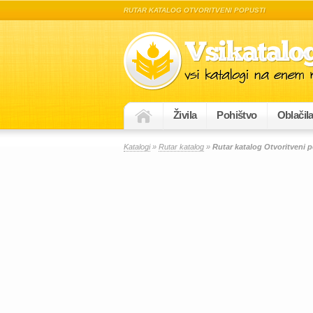
RUTAR KATALOG OTVORITVENI POPUSTI
Živila
Pohištvo
Oblačil
Katalogi
»
Rutar katalog
»
Rutar katalog Otvoritveni 