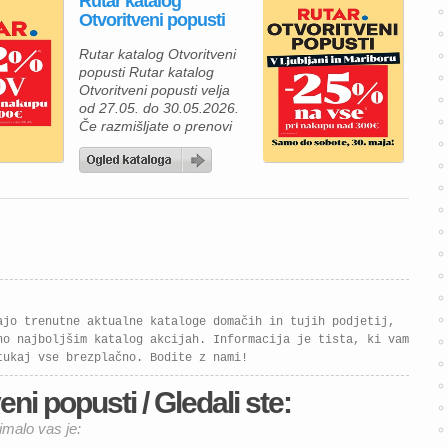
Rutar katalog
Otvoritveni popusti
Rutar katalog Otvoritveni
popusti Rutar katalog
Otvoritveni popusti velja
od 27.05. do 30.05.2026.
Če razmišljate o prenovi
kuhinje ali želite svojemu
domu dodati sodoben
videz, vas bo aktualna
ponudba Rutar zagotovo
navdušila. Ob otvoritvenih
popustih v Ljubljani in
Mariboru vas pri nakupu
nad 300 € čaka kar 25 %
popusta, zato je to odlična
priložnost […]
ajo trenutne aktualne kataloge domačih in tujih podjetij,
no najboljšim katalog akcijah. Informacija je tista, ki vam
tukaj vse brezplačno. Bodite z nami!
ni popusti / Gledali ste:
imalo vas je: