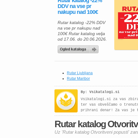
Rutar katalog -22%
Rutar katalogu vas čakajo
DDV na vse pr
kakovostne postelje,
nakupu nad 100€
prostorne garderobne
omare in sodobni spalni
Rutar katalog -22% DDV
sestavi, ki združujejo
na vse pr nakupu nad
udobje, funkcionalnost ter
100€ Rutar katalog velja
eleganten videz. Številni
od 17.06. do 20.06.2026.
modeli so na voljo […]
Če opremljate svoj dom in
iščete kakovostno pohištvo
po ugodnih cenah, vas bo
aktualna ponudba Rutar
zagotovo navdušila. Ob
nakupu nad 100 € vam
Rutar Ljubljana
priznajo ugodnost v višini
Rutar Maribor
22 % DDV, kar pomeni
dodatne prihranke pri
By: Vsikatalogi.si
prenovi dnevne […]
Vsikatalogi.si za vas zbir
ter vas obveščamo o trenut
prihrani denar! Za vas je 
Rutar katalog Otvoritve
Uz 'Rutar katalog Otvoritveni popusti' zan