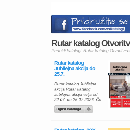
Rutar katalog Otvoritv
Pretekli katalogi 'Rutar katalog Otvoritveni
Rutar katalog
Jubilejna akcija do
25.7.
Rutar katalog Jubilejna
akcija Rutar katalog
Jubilejna akcija velja od
22.07. do 25.07.2026. Če
razmišljate o prenovi
spalnice ali opremljanju
novega doma, vas bo
jubilejna akcija Rutar
zagotovo navdušila. V