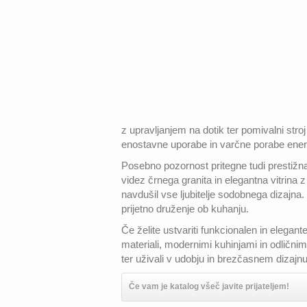
z upravljanjem na dotik ter pomivalni stro
enostavne uporabe in varčne porabe energ
Posebno pozornost pritegne tudi prestižna
videz črnega granita in elegantna vitrina
navdušil vse ljubitelje sodobnega dizajna
prijetno druženje ob kuhanju.
Če želite ustvariti funkcionalen in elegan
materiali, modernimi kuhinjami in odličnim
ter uživali v udobju in brezčasnem dizajn
Če vam je katalog všeč javite prijateljem!