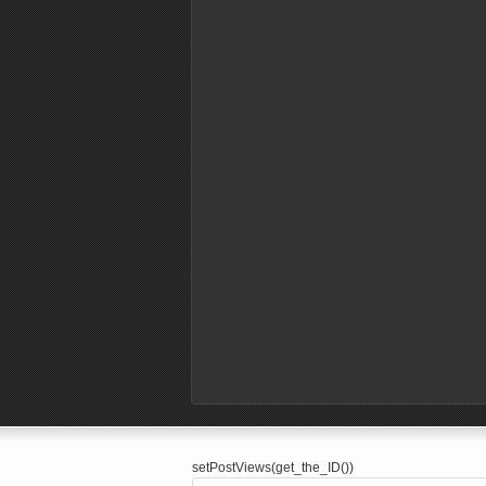
setPostViews(get_the_ID())