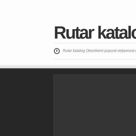
Rutar katal
Rutar katalog Otvoritveni popusti veljavnost