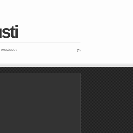
sti
9 pregledov
(0)