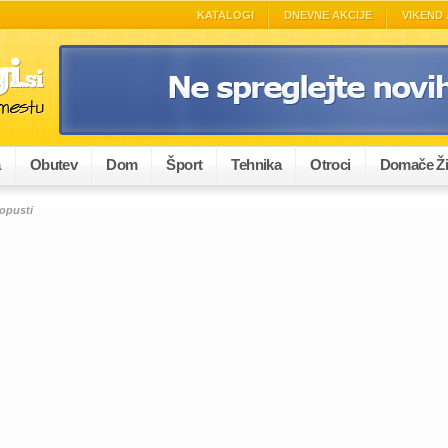
KATALOGI
DNEVNE AKCIJE
VIKEND 
a
Obutev
Dom
Šport
Tehnika
Otroci
Domače Ži
popusti