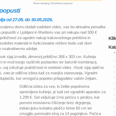
Rutar katalog Otvoritveni popusti
 popusti
lja od 27.05. do 30.05.2026.
ite svojemu domu dodati sodoben videz, vas bo aktualna ponudba
 popustih v Ljubljani in Mariboru vas pri nakupu nad 300 €
a priložnost za ugoden nakup kakovostnega pohištva in
Kli
, sodobni materiali in funkcionalne rešitve bodo vaš dom
Kat
 in vsakodnevno udobje.
»
ok sijaj izvedbi, dimenzij približno 368 x 303 cm. Kuhinja
i in možnostjo različnih postavitev ter barvnih kombinacij.
saj združuje praktičnost in estetski videz. Visok sijaj optično
i, zato je odlična izbira tudi za manjša stanovanja. Vgradni
a doplačilo, kar omogoča popolno prilagoditev vašim željam.
Odlična izbira za vse, ki želite popolnoma
opremljeno kuhinjo, je tudi set vgradnih aparatov za
1.299 €. Set vključuje črno pečico s pirolizo, kar
pomeni enostavno čiščenje brez drgnjenja,
indukcijsko kuhalno ploščo širine 60 cm ter
zmogljiv pomivalni stroj za 14 pogrinjkov. Pečica