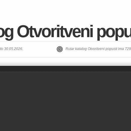
og Otvoritveni popu
 do 30.05.2026.
Rutar katalog Otvoritveni popusti ima 72