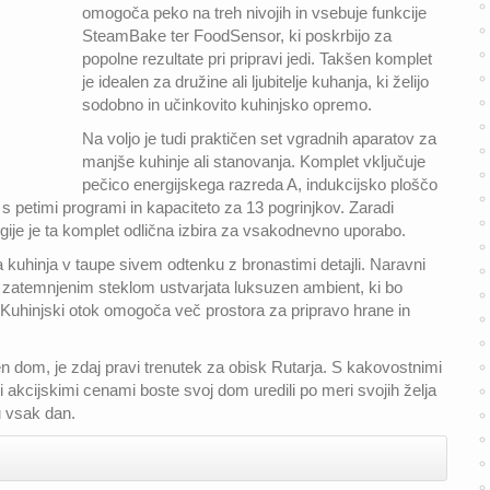
omogoča peko na treh nivojih in vsebuje funkcije
SteamBake ter FoodSensor, ki poskrbijo za
popolne rezultate pri pripravi jedi. Takšen komplet
je idealen za družine ali ljubitelje kuhanja, ki želijo
sodobno in učinkovito kuhinjsko opremo.
Na voljo je tudi praktičen set vgradnih aparatov za
manjše kuhinje ali stanovanja. Komplet vključuje
pečico energijskega razreda A, indukcijsko ploščo
j s petimi programi in kapaciteto za 13 pogrinjkov. Zaradi
ije je ta komplet odlična izbira za vsakodnevno uporabo.
 kuhinja v taupe sivem odtenku z bronastimi detajli. Naravni
 z zatemnjenim steklom ustvarjata luksuzen ambient, ki bo
. Kuhinjski otok omogoča več prostora za pripravo hrane in
ten dom, je zdaj pravi trenutek za obisk Rutarja. S kakovostnimi
i akcijskimi cenami boste svoj dom uredili po meri svojih želja
u vsak dan.