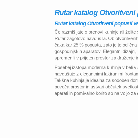
Rutar katalog Otvoritveni
Rutar katalog Otvoritveni popusti ve
Če razmišljate o prenovi kuhinje ali žel
Rutar zagotovo navdušila. Ob otvoritvenih
čaka kar 25 % popusta, zato je to odličn
gospodinjskih aparatov. Elegantni dizajni
spremenili v prijeten prostor za druženje
Posebej izstopa moderna kuhinja v beli vis
navdušuje z elegantnimi lakiranimi frontam
Takšna kuhinja je idealna za sodoben dom, 
poveča prostor in ustvari občutek svetlost
aparati in pomivalno korito so na voljo z