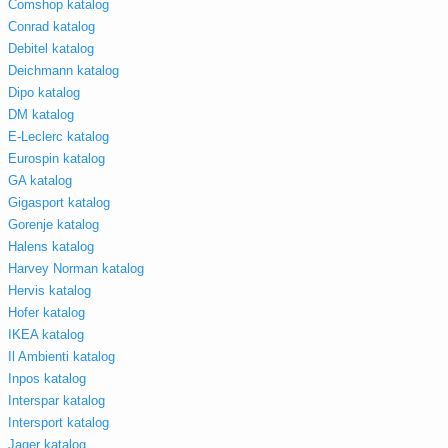
Comshop katalog
Conrad katalog
Debitel katalog
Deichmann katalog
Dipo katalog
DM katalog
E-Leclerc katalog
Eurospin katalog
GA katalog
Gigasport katalog
Gorenje katalog
Halens katalog
Harvey Norman katalog
Hervis katalog
Hofer katalog
IKEA katalog
Il Ambienti katalog
Inpos katalog
Interspar katalog
Intersport katalog
Jager katalog