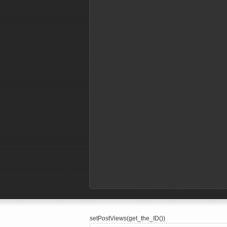
setPostViews(get_the_ID())