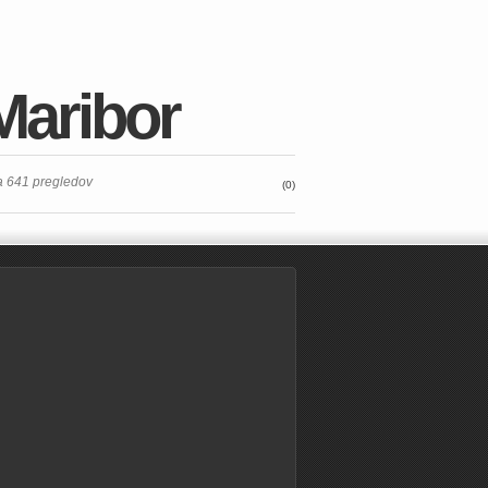
 Maribor
ma 641 pregledov
(0)