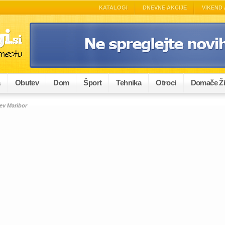
KATALOGI
DNEVNE AKCIJE
VIKEND 
a
Obutev
Dom
Šport
Tehnika
Otroci
Domače Ži
tev Maribor