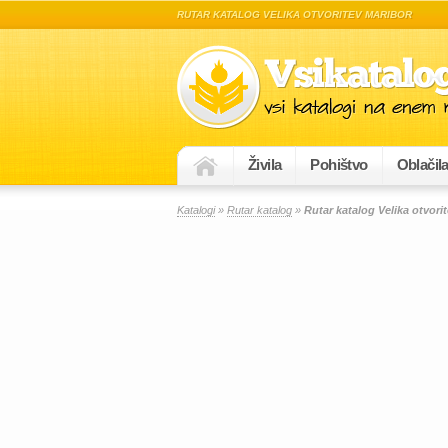
RUTAR KATALOG VELIKA OTVORITEV MARIBOR
Živila
Pohištvo
Oblačil
Katalogi
»
Rutar katalog
»
Rutar katalog Velika otvori