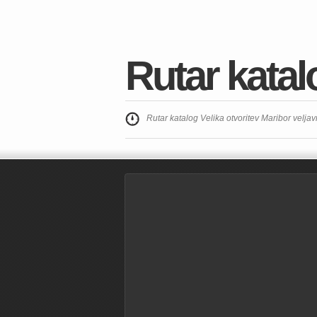
Rutar katal
Rutar katalog Velika otvoritev Maribor velja