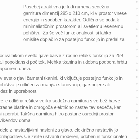
Posebej atraktivna je tudi rumena sedežna
garnitura dimenzij 285 x 210 cm, ki v prostor vnese
energijo in sodoben karakter. Odlično se poda k
minimalističnim prostorom ali svetlemu lesenemu
pohištvu. Za še več funkcionalnosti si lahko
omislite doplačilo za posteljno funkcijo in predal za
počivalnikom svetlo rjave barve z ročno relaks funkcijo za 259
je ali popoldanski počitek. Mehka tkanina in udobna podpora hrbtu
 napornem dnevu.
 svetlo rjavi žametni tkanini, ki vključuje posteljno funkcijo in
hištva je odličen za manjša stanovanja, garsonjere ali
idez in uporabnost.
e je odlična rešitev velika sedežna garnitura sivo-bež barve
krasne blazine in omogoča električno nastavitev sedeža, kar
 uporabi. Takšna garnitura hitro postane osrednji prostor
h vikendov doma.
le z nastavljivimi nasloni za glavo, električno nastavitvijo
ilagoditve. Če želite ustvariti moderen, udoben in funkcionalen