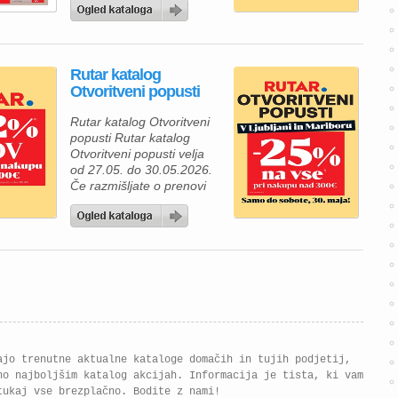
Rutar katalog
Otvoritveni popusti
Rutar katalog Otvoritveni
popusti Rutar katalog
Otvoritveni popusti velja
od 27.05. do 30.05.2026.
Če razmišljate o prenovi
kuhinje ali želite svojemu
domu dodati sodoben
videz, vas bo aktualna
ponudba Rutar zagotovo
navdušila. Ob otvoritvenih
popustih v Ljubljani in
Mariboru vas pri nakupu
nad 300 € čaka kar 25 %
popusta, zato je to odlična
priložnost […]
ajo trenutne aktualne kataloge domačih in tujih podjetij,
no najboljšim katalog akcijah. Informacija je tista, ki vam
tukaj vse brezplačno. Bodite z nami!