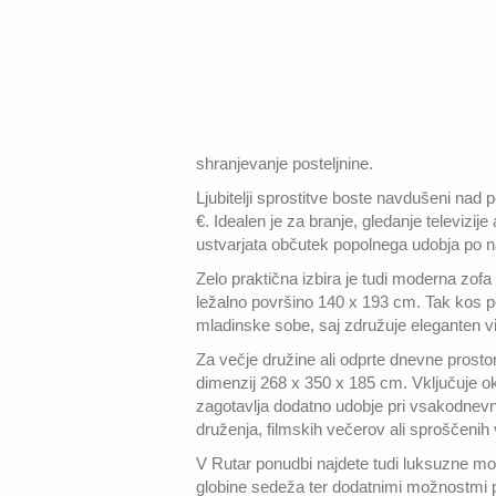
shranjevanje posteljnine.
Ljubitelji sprostitve boste navdušeni nad 
€. Idealen je za branje, gledanje televizi
ustvarjata občutek popolnega udobja po
Zelo praktična izbira je tudi moderna zofa v
ležalno površino 140 x 193 cm. Tak kos po
mladinske sobe, saj združuje eleganten v
Za večje družine ali odprte dnevne prostor
dimenzij 268 x 350 x 185 cm. Vključuje o
zagotavlja dodatno udobje pri vsakodnevni
druženja, filmskih večerov ali sproščeni
V Rutar ponudbi najdete tudi luksuzne mode
globine sedeža ter dodatnimi možnostmi pr