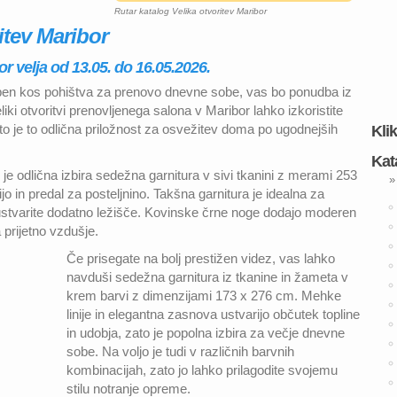
Rutar katalog Velika otvoritev Maribor
itev Maribor
or velja od 13.05. do 16.05.2026.
oben kos pohištva za prenovo dnevne sobe, vas bo ponudba iz
ki otvoritvi prenovljenega salona v Maribor lahko izkoristite
o je to odlična priložnost za osvežitev doma po ugodnejših
Kli
Kat
e odlična izbira sedežna garnitura v sivi tkanini z merami 253
»
ijo in predal za posteljnino. Takšna garnitura je idealna za
 ustvarite dodatno ležišče. Kovinske črne noge dodajo moderen
 prijetno vzdušje.
Če prisegate na bolj prestižen videz, vas lahko
navduši sedežna garnitura iz tkanine in žameta v
krem barvi z dimenzijami 173 x 276 cm. Mehke
linije in elegantna zasnova ustvarijo občutek topline
in udobja, zato je popolna izbira za večje dnevne
sobe. Na voljo je tudi v različnih barvnih
kombinacijah, zato jo lahko prilagodite svojemu
stilu notranje opreme.