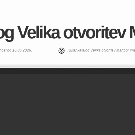
og Velika otvoritev
vnost do 16.05.2026.
Rutar katalog Velika otvoritev Maribor i