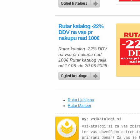
spalnice ali opremljanju
novega doma, vas bo
jubilejna akcija Rutar
zagotovo navdušila. V
Rutar katalog -22%
Rutar katalogu vas čakajo
DDV na vse pr
kakovostne postelje,
nakupu nad 100€
prostorne garderobne
omare in sodobni spalni
Rutar katalog -22% DDV
sestavi, ki združujejo
na vse pr nakupu nad
udobje, funkcionalnost ter
100€ Rutar katalog velja
eleganten videz. Številni
od 17.06. do 20.06.2026.
modeli so na voljo […]
Če opremljate svoj dom in
iščete kakovostno pohištvo
po ugodnih cenah, vas bo
aktualna ponudba Rutar
zagotovo navdušila. Ob
nakupu nad 100 € vam
Rutar Ljubljana
priznajo ugodnost v višini
Rutar Maribor
22 % DDV, kar pomeni
dodatne prihranke pri
By: Vsikatalogi.si
prenovi dnevne […]
Vsikatalogi.si za vas zbir
ter vas obveščamo o trenut
prihrani denar! Za vas je 