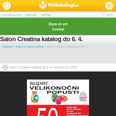
VSI KATALOGI
DNEVNE
VIKEND
IŠČI
Dom in vrt
katalogi
Salon Creatina katalog do 6. 4.
Katalogi
»
Salon Creatina katalog
»
Salon Creatina katalog do 6. 4.
Salon Creatina katalog do 6. 4. velja do 6.4.2015