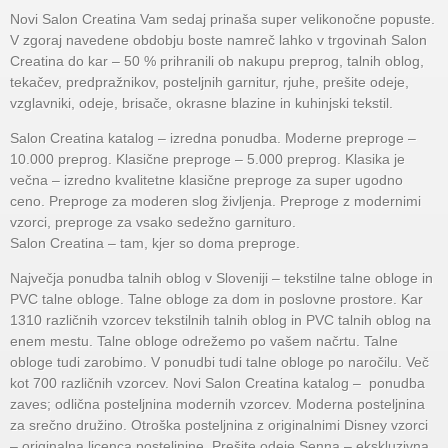
Novi Salon Creatina Vam sedaj prinaša super velikonočne popuste.
V zgoraj navedene obdobju boste namreč lahko v trgovinah Salon
Creatina do kar – 50 % prihranili ob nakupu preprog, talnih oblog,
tekačev, predpražnikov, posteljnih garnitur, rjuhe, prešite odeje,
vzglavniki, odeje, brisače, okrasne blazine in kuhinjski tekstil.
Salon Creatina katalog – izredna ponudba. Moderne preproge –
10.000 preprog. Klasične preproge – 5.000 preprog. Klasika je
večna – izredno kvalitetne klasične preproge za super ugodno
ceno. Preproge za moderen slog življenja. Preproge z modernimi
vzorci, preproge za vsako sedežno garnituro.
Salon Creatina – tam, kjer so doma preproge.
Največja ponudba talnih oblog v Sloveniji – tekstilne talne obloge in
PVC talne obloge. Talne obloge za dom in poslovne prostore. Kar
1310 različnih vzorcev tekstilnih talnih oblog in PVC talnih oblog na
enem mestu. Talne obloge odrežemo po vašem načrtu. Talne
obloge tudi zarobimo. V ponudbi tudi talne obloge po naročilu. Več
kot 700 različnih vzorcev. Novi Salon Creatina katalog – ponudba
zaves; odlična posteljnina modernih vzorcev. Moderna posteljnina
za srečno družino. Otroška posteljnina z originalnimi Disney vzorci
– originalna licenca posteljnine. Prešite odeje Senna – ekskluzivna