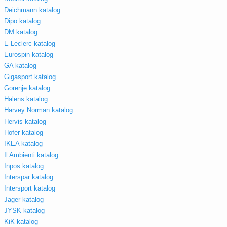
Deichmann katalog
Dipo katalog
DM katalog
E-Leclerc katalog
Eurospin katalog
GA katalog
Gigasport katalog
Gorenje katalog
Halens katalog
Harvey Norman katalog
Hervis katalog
Hofer katalog
IKEA katalog
Il Ambienti katalog
Inpos katalog
Interspar katalog
Intersport katalog
Jager katalog
JYSK katalog
KiK katalog