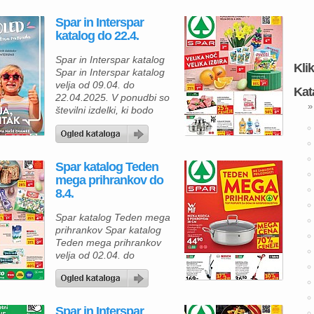
Spar in Interspar
katalog do 22.4.
Spar in Interspar katalog
Kli
Spar in Interspar katalog
velja od 09.04. do
Kat
22.04.2025. V ponudbi so
»
številni izdelki, ki bodo
kupcem omogočili
prihranek in kakovostno
nakupovanje. Velikončna
butarica v velikosti 17 cm
Spar katalog Teden
je odličen okras za
mega prihrankov do
praznično mizo, dostopen
8.4.
v Intersparih in
hipermarketih Spar po
Spar katalog Teden mega
ugodni ceni. Poleg tega
prihrankov Spar katalog
lahko strankam priporočijo
Teden mega prihrankov
šopek narcisov 7/1, […]
velja od 02.04. do
08.04.2025. Ponudba
izdelkov iz kataloga –
TEDEN MEGA
PRIHRANKOV Od srede 2.
Spar in Interspar