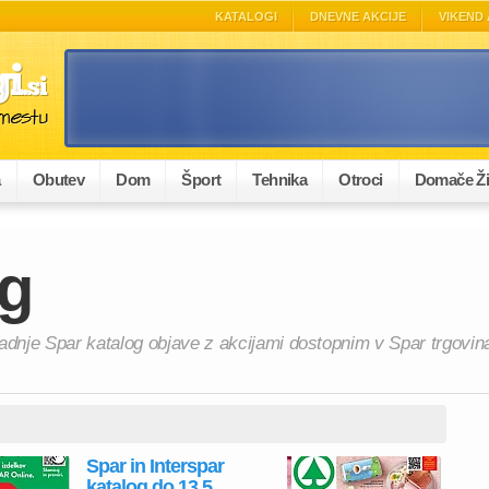
KATALOGI
DNEVNE AKCIJE
VIKEND 
a
Obutev
Dom
Šport
Tehnika
Otroci
Domače Ži
og
Zadnje Spar katalog objave z akcijami dostopnim v Spar trgovin
Spar in Interspar
katalog do 13.5.