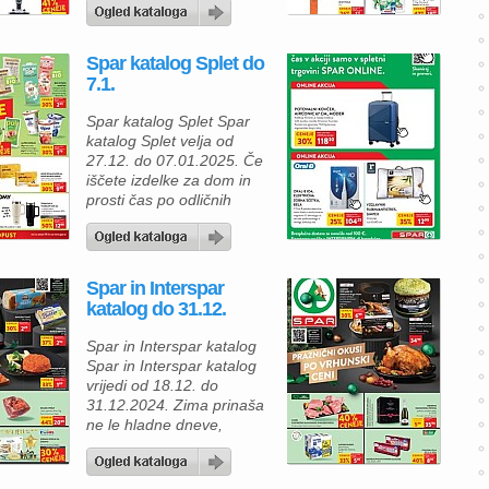
srede, 15. januarja 2025.
Poiščite odlične izdelke po
znižanih cenah in
Spar katalog Splet do
obogatite svoje
7.1.
vsakodnevne jedi s
preverjeno kakovostjo.
Spar katalog Splet Spar
Vabimo vas, da preizkusite
katalog Splet velja od
svežo mozzarello (125 g),
27.12. do 07.01.2025. Če
ki je prejela najvišje ocene
iščete izdelke za dom in
na testih kakovosti […]
prosti čas po odličnih
cenah, preverite spletno
trgovino SPAR Online, kjer
vas čaka izjemna
ponudba! Izbrali smo
Spar in Interspar
nekaj izdelkov, ki bodo vaš
katalog do 31.12.
vsakdan še bolj udoben in
prijeten. Potovalni kovček
Spar in Interspar katalog
AIRCONIC 67 cm, moder
Spar in Interspar katalog
Naj bo vaše naslednje […]
vrijedi od 18.12. do
31.12.2024. Zima prinaša
ne le hladne dneve,
temveč tudi priložnost, da
ustvarite tople, praznične
trenutke ob odlični hrani in