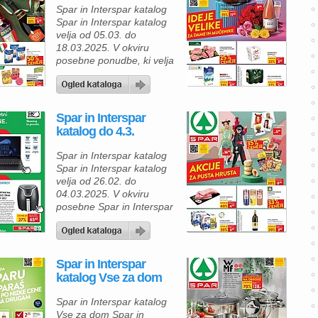
Clatronic FR3816H je
Spar in Interspar katalog
popolna izbira za vse, ki
Spar in Interspar katalog
želijo uživati v hrustljavih in
velja od 05.03. do
[…]
18.03.2025. V okviru
posebne ponudbe, ki velja
od sredine, 5. 3. 2025,
predlagamo izbor
kakovostnih izdelkov iz
Spar in Interspar kataloga,
Spar in Interspar
ki bodo osvežili vaš
katalog do 4.3.
vsakdan. Suhe slive brez
koščic, v praktični
Spar in Interspar katalog
embalaži 250 g, so na
Spar in Interspar katalog
voljo z 22 % popustom,
velja od 26.02. do
kar […]
04.03.2025. V okviru
posebne Spar in Interspar
ponudbe, ki velja od
srede, 26. februarja 2025,
priporočimo izdelke iz
kataloga, ki so zdaj na
Spar in Interspar
voljo po ugodnejših cenah.
katalog Vse za dom
Med njimi so pustne
lasulje, ki so idealne za
Spar in Interspar katalog
pustno zabavo ali
Vse za dom Spar in