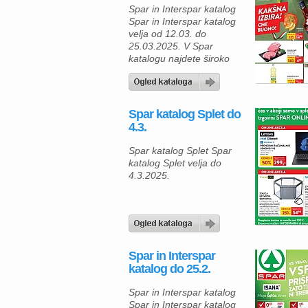
1,69 € s SPAR plus
Spar in Interspar katalog
kartico. Dodajte kavi še
Spar in Interspar katalog
nekaj […]
velja od 12.03. do
25.03.2025. V Spar
katalogu najdete široko
paleto izdelkov, ki vas
bodo navdušili z različnimi
okusi in ugodnimi cenami.
Za ljubitelje italijanskih
Spar katalog Splet do
specialitet katalog se
4.3.
ponuja mozzarello iz
bivoljega mleka (125 g), ki
Spar katalog Splet Spar
je zdaj na voljo po posebni
katalog Splet velja do
ceni 1,89 € s SPAR […]
4.3.2025.
Spar in Interspar
katalog do 25.2.
Spar in Interspar katalog
Spar in Interspar katalog