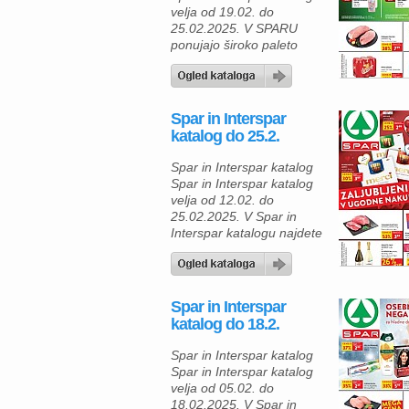
velja od 19.02. do
25.02.2025. V SPARU
ponujajo široko paleto
izdelkov, ki so priljubljeni
med strankami zaradi
svoje kakovosti in ugodnih
cen. Med njimi najdemo
Spar in Interspar
tudi izdelke znamke
katalog do 25.2.
ISANA, ki so zasnovani za
celovito kozmetično nego.
Spar in Interspar katalog
Na primer, krema za telo
Spar in Interspar katalog
ISANA s karitejevim
velja od 12.02. do
maslom in kakavom […]
25.02.2025. V Spar in
Interspar katalogu najdete
izbrane izdelke, ki bodo
osrečili vašega ljubljenega
ob posebnih priložnostih,
kot je Valentinovo. Za
Spar in Interspar
začetek priporočamo
katalog do 18.2.
sveže pripravljen sushi, ki
je pravi užitek za ljubitelje
Spar in Interspar katalog
kulinaričnih specialitet.
Spar in Interspar katalog
Sushi je pripravljen z
velja od 05.02. do
ljubeznijo in skrbjo, z
18.02.2025. V Spar in