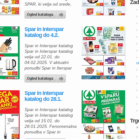
Zad
SPAR, ki velja od srede,
29. januarja 2025, je na
voljo številni izdelki z
visoko vsebnostjo
proteinov, ki bodo
Spar in Interspar
zadovoljili potrebe
katalog do 4.2.
vsakega, ki išče energijo in
bolj uravnoteženo
Spar in Interspar katalog
prehrano. Če želite
Spar in Interspar katalog
poskrbeti za svoje zdravje
velja od 22.01. do
in mišice, so high protein
04.02.2025. V aktualni
o
[…]
ponudbi Spar in Iterspar
kataloga najdete pestro
izbiro izdelkov, ki so
ustvarjeni za vas. Tukaj je
nekaj predlogov za vaše
Spar in Interspar
vsakodnevne potrebe:
katalog do 28.1.
Šampon za lase ISANA –
Negujte svoje lase z
Spar in Interspar katalog
vrhunskim šamponom
Spar in Interspar katalog
različnih vrst (300 ml).
Trg
velja od 15.01. do
Popoln za osvežitev […]
28.01.2025. Fenomenalna
»
ponudba v Spar in
Interspar katalogu od