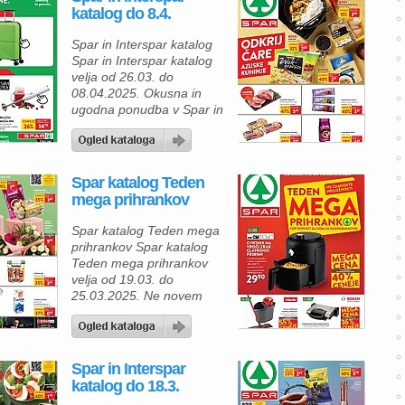
aprila do torka 8. aprila
katalog do 8.4.
2025 lahko strankam
SPAR in INTERSPAR
Spar in Interspar katalog
ponuja izjemne priložnosti
Spar in Interspar katalog
za ugodne nakope. V
velja od 26.03. do
ponudbi so številni
08.04.2025. Okusna in
kakovostni izdelki za dom
ugodna ponudba v Spar in
in gospodinjstvo, ki
Interspar katalogu, izberite
združujejo […]
najboljše sestavine za vaš
jedilnik. Spar vam prinaša
odlične popuste na
Spar katalog Teden
kakovostne sestavine, ki
mega prihrankov
vam bodo pomagale
ustvariti okusne in
Spar katalog Teden mega
raznolike jedi. Za ljubitelje
prihrankov Spar katalog
mesa so na voljo piščančji
Teden mega prihrankov
file prsi (500 […]
velja od 19.03. do
25.03.2025. Ne novem
Spar katalogu zamudite
priložnosti za prihranke in
kakovostne izdelke v akciji
od srede, 19. marca, do
Spar in Interspar
torka, 25. marca 2025.
katalog do 18.3.
Cvrtik na vroči zrak