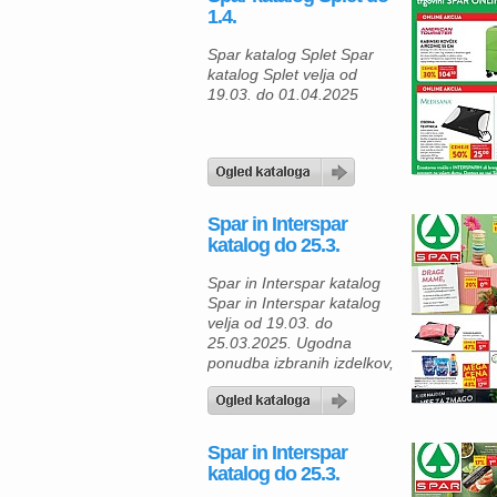
izbrane praznične
1.4.
specialitete, ki bodo
okrasile velikonočno mizo.
Spar katalog Splet Spar
Tradicionalna orehova
katalog Splet velja od
potica v pakiranju 500 g je
19.03. do 01.04.2025
zdaj na voljo po znižani
ceni 4,99 € […]
Spar in Interspar
katalog do 25.3.
Spar in Interspar katalog
Spar in Interspar katalog
velja od 19.03. do
25.03.2025. Ugodna
ponudba izbranih izdelkov,
razvajajte se po odličnih
cenah in Spar in Interspar
katalogu. Začnite dan s
skodelico aromatične kave
Spar in Interspar
Barcaffé (100 g), ki je zdaj
katalog do 25.3.
na voljo po izjemni ceni le