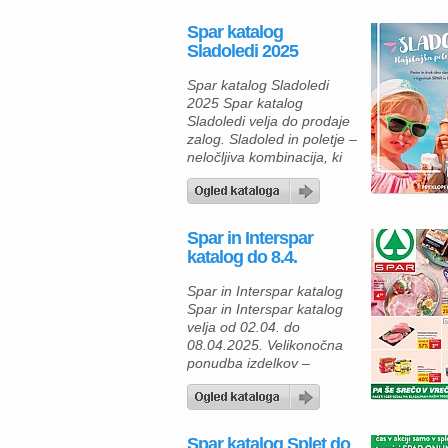
Spar katalog
Sladoledi 2025
Spar katalog Sladoledi
2025 Spar katalog
Sladoledi velja do prodaje
zalog. Sladoled in poletje –
neločljiva kombinacija, ki
poskrbi za osvežitev in
sladke užitke tudi v najbolj
vročih dneh. V trgovinah
SPAR in INTERSPAR vas
Spar in Interspar
čaka pester izbor
katalog do 8.4.
sladoledov, ki zadovoljijo
vse okuse – od klasičnih
Spar in Interspar katalog
do veganskih, od
Spar in Interspar katalog
nostalgičnih družinskih
velja od 02.04. do
sladic do vrhunskih
08.04.2025. Velikonočna
italijanskih […]
ponudba izdelkov –
okusne dobrote za
praznično mizo Od srede
2. aprila 2025 lahko
strankam SPAR ponuja
Spar katalog Splet do