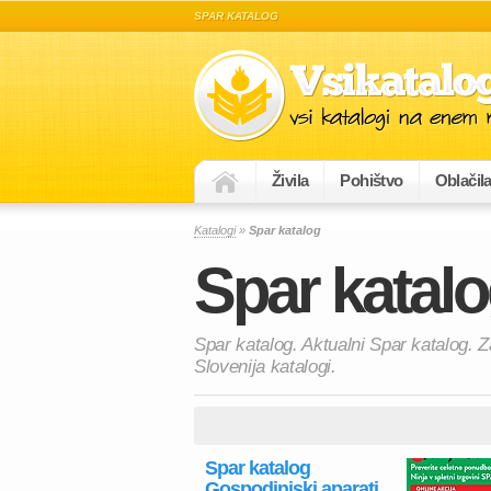
SPAR KATALOG
Živila
Pohištvo
Oblačil
Katalogi
»
Spar katalog
Spar katal
Spar katalog. Aktualni Spar katalog. 
Slovenija katalogi.
Spar katalog
Gospodinjski aparati