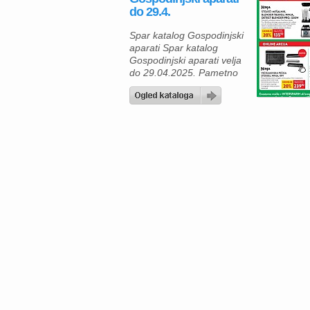
do 29.4.
Spar katalog Gospodinjski
aparati Spar katalog
Gospodinjski aparati velja
do 29.04.2025. Pametno
kuhanje se začne z
dobrimi aparati – in ravno
zdaj je pravi trenutek za
osvežitev kuhinje s
kakovostnimi napravami
blagovne znamke Ninja, ki
so na voljo v spletni
trgovini SPAR Online po
akcijskih cenah. Za vse, ki
cenijo hitro pripravo
zdravih obrokov, je […]