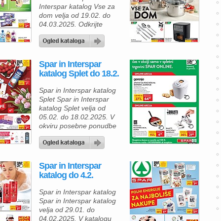
vsakodnevno uporabo. Te
Interspar katalog Vse za
lasulje […]
dom velja od 19.02. do
04.03.2025. Odkrijte
vrhunske kuhinjske
pripomočke po izjemnih
cenah in Spar in Interspar
katalogu Vse za dom. Za
Spar in Interspar
vse ljubitelje kuhanja in
katalog Splet do 18.2.
kakovostne opreme je v
INTERSPAR in
Spar in Interspar katalog
Hipermarketih SPAR na
Splet Spar in Interspar
voljo širok izbor posode in
katalog Splet velja od
pripomočkov, ki […]
05.02. do 18.02.2025. V
okviru posebne ponudbe
za dom in prosti čas,
SPAR Online predlaga
izbrane izdelke, ki so
trenutno v akciji in na voljo
Spar in Interspar
samo v spletni trgovini.
katalog do 4.2.
Med njimi je aparat za
peko kruha BM910WII
Spar in Interspar katalog
znamke Gorenje, ki
Spar in Interspar katalog
omogoča pripravo
velja od 29.01. do
svežega […]
04.02.2025. V katalogu