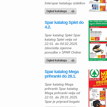
edinstveno […]
Interspar katalogu izdelkov
za osebno nego in
vsakdanje potrebe lahko
najdete številne ugodne
ponudbe, ki veljajo od
Spar katalog Splet do
sredine februarja 2025.
4.2.
Med izdelki, ki so trenutno
v akciji, so na primer gel
Spar katalog Splet Spar
za prhanje Palmolive v
katalog Splet velja od
različnih vonjavah, ki ga
22.01. do 04.02.2025.
[…]
Izkoristite izjemne
ponudbe v SPAR Online
trgovini. Za vse ljubitelje
kuhanja in tiste, ki cenijo
praktične rešitve za dom,
SPAR Online ponuja
Spar katalog Mega
posebne akcije na izbrane
prihranki do 28.1.
izdelke. Uživajte v
ugodnostih in kakovosti, ki
Spar katalog Mega
bodo obogatile vaš dom in
prihranki Spar katalog
prosti čas. Komplet nožev
Mega prihranki velja od
Classic Line, […]
22.01. do 28.01.2025.
Spar je pripravil bogato
MEGA ponudbo izdelkov,