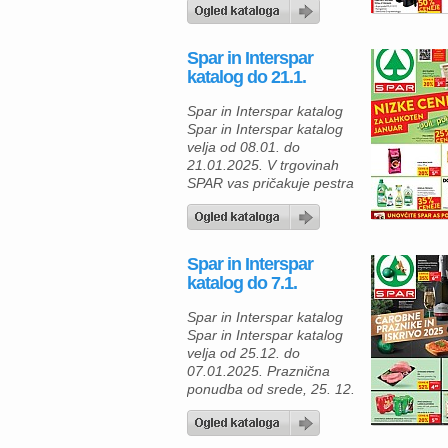
ki bodo v vaš dom prinesli
kakovost, praktičnost in
velike prihranke. Ponudba
Spar in Interspar
velja samo od srede, 22.
katalog do 21.1.
januarja, do torka, 28.
januarja 2025, zato ne
Spar in Interspar katalog
zamudite teh izjemnih
Spar in Interspar katalog
priložnosti! Jedilni pribor
velja od 08.01. do
30-delni set je popolna […]
21.01.2025. V trgovinah
SPAR vas pričakuje pestra
izbira izdelkov po znižanih
cenah, ki bodo popestrili
vaše obroke in poskrbeli
za bolj zdrav način
Spar in Interspar
prehranjevanja. Tukaj je
katalog do 7.1.
nekaj predlogov iz
trenutne ponudbe: BIO
Spar in Interspar katalog
TEMPEH Grashka Za vse
Spar in Interspar katalog
ljubitelje zdrave prehrane
velja od 25.12. do
je tempeh odlična izbira!
07.01.2025. Praznična
[…]
ponudba od srede, 25. 12.
2024: SPAR vabi k
odkrivanju odličnih akcij in
Spar in Interspar katalogu.