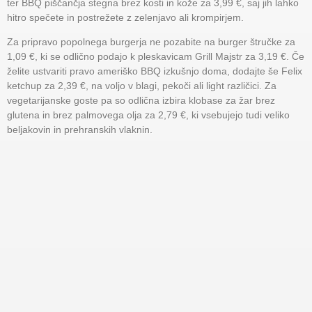
ter BBQ piščančja stegna brez kosti in kože za 3,99 €, saj jih lahko
hitro spečete in postrežete z zelenjavo ali krompirjem.
Za pripravo popolnega burgerja ne pozabite na burger štručke za
1,09 €, ki se odlično podajo k pleskavicam Grill Majstr za 3,19 €. Če
želite ustvariti pravo ameriško BBQ izkušnjo doma, dodajte še Felix
ketchup za 2,39 €, na voljo v blagi, pekoči ali light različici. Za
vegetarijanske goste pa so odlična izbira klobase za žar brez
glutena in brez palmovega olja za 2,79 €, ki vsebujejo tudi veliko
beljakovin in prehranskih vlaknin.