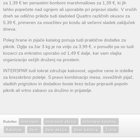
za 1,39 € ter penastimi bonboni marshmallows za 1,39 €, ki jih
lahko popečete nad ognjem ali uporabite pri pripravi sladic. V vročih
dneh se odlično prileže tudi sladoled Quattro različnih okusov za
5,39 €, primeren za osvežitev po kosilu ali večerni sladek zaključek
dneva.
Poleg hrane in pijače katalog ponuja tudi praktične dodatke za
piknik. Oglje za žar 3 kg je na voljo za 3,99 €, v ponudbi pa so tudi
kozarci za enkratno uporabo od 1,49 € dalje, kar vam olajša
organizacijo večjih druženj na prostem.
INTERSPAR tudi tokrat združuje kakovost, ugodne cene in izdelke
za brezskrbno poletje. S pravo kombinacijo mesa, osvežilnih pijač,
sladkih prigrizkov in dodatkov boste brez težav pripravili popoln
piknik ali vrtno zabavo za družino in prijatelje.
Rubrike:
Interspar
Interspar akcija
Interspar katalog
Katalogi
Spar
Spar akcija
Spar katalog
Živila