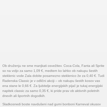
Ob druženju ne sme manjkati osvežitev. Coca-Cola, Fanta ali Sprite
so na voljo za samo 1,09 €, medtem ko lahko ob nakupu šestih
steklenic vode Zala dobite posamezno steklenico že za 0,40 €. Tudi
Radenska Classic je v odlični akciji – ob nakupu šestih kosov vas
ena stane le 0,66 €. Za ljubitelje energijskih pijač je tukaj energijski
napitek classic za samo 0,35 €, ki pride prav ob aktivnih poletnih
dnevih ali športnih dogodkih.
Sladkosnedi boste navdušeni nad gumi bonboni Karneval okusov