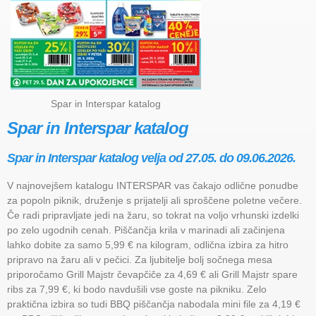
Spar in Interspar katalog
Spar in Interspar katalog
Spar in Interspar katalog velja od 27.05. do 09.06.2026.
V najnovejšem katalogu INTERSPAR vas čakajo odlične ponudbe
za popoln piknik, druženje s prijatelji ali sproščene poletne večere.
Če radi pripravljate jedi na žaru, so tokrat na voljo vrhunski izdelki
po zelo ugodnih cenah. Piščančja krila v marinadi ali začinjena
lahko dobite za samo 5,99 € na kilogram, odlična izbira za hitro
pripravo na žaru ali v pečici. Za ljubitelje bolj sočnega mesa
priporočamo Grill Majstr čevapčiče za 4,69 € ali Grill Majstr spare
ribs za 7,99 €, ki bodo navdušili vse goste na pikniku. Zelo
praktična izbira so tudi BBQ piščančja nabodala mini file za 4,19 €