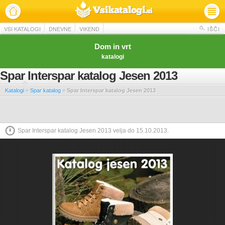
VSI KATALOGI
DNEVNE
VIKEND
IŠČI
Dom in vrt
katalogi
Spar Interspar katalog Jesen 2013
Katalogi
»
Spar katalog
»
Spar Interspar katalog Jesen 2013
Spar Interspar katalog Jesen 2013 velja do 15.10.2013.