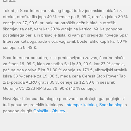
kartico.
Tokrat je Spar Interspar katalog bogat tudi z jesenskimi oblačili za
otroke; otroška flis jopa 40 % ceneje po 8, 99 €, otroška jakna 30 %
ceneje po 27, 90 €, pri nakupu otroških dežnih hlač in otroših
škornjev za dež, vam kar 20 % vrnejo na kartico. Velika ponudba
posteljnega perila in brisač je tista, ki vam pri pregledu novega Spar
Interspar kataloga pade v oči; vzglavnik boste lahko kupili kar 50 %
ceneje, za 8, 49 €.
Spar Interspar ponudba, ki jo predstavljamo za vas; športne hlače
za fitnes 19, 99 €, klop za vadbo Sit Up 39, 90 €, kar 27 % ceneje,
peč na trda goriva Blist B1 30 % ceneje za 179 €, vibracijski vrtalnik
Iskra 33 % ceneje za 19, 90 €, mega cena Ceresit Stop Power Tab
2/1+posoda AERO gratis 35 % ceneje za 12, 99 € in sesalnik
Gorenje VC 2223 RP-S za 79, 90 € (42 % ceneje).
Novi Spar Interspar katalog je pred vami, prelistajte ga, poglejte si
tudi ponudbe preteklih katalogov
Interspar katalog
,
Spar katalog
in
ponudbe drugih
Oblačila
,
Obutev
.