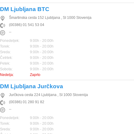
DM Ljubljana BTC
Šmartinska cesta 152
Ljubljana
,
SI
1000
Slovenija
(00386) 01 541 53 04
--
Ponedeljek:
9:00h - 20:00h
Torek:
9:00h - 20:00h
Sreda:
9:00h - 20:00h
Četrtek:
9:00h - 20:00h
Petek:
9:00h - 20:00h
Sobota:
9:00h - 20:00h
Nedelja:
Zaprto
DM Ljubljana Jurčkova
Jurčkova cesta 224
Ljubljana
,
SI
1000
Slovenija
(00386) 01 280 91 82
--
Ponedeljek:
9:00h - 20:00h
Torek:
9:00h - 20:00h
Sreda:
9:00h - 20:00h