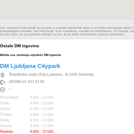
Vse navedene informacije so povzete iz uradnih internetnih strani in se lahko spreminjajo glede
posodabljamo podatke, vse informacije, ki so navedene, vzemite kot informativne. Če opazite, da
da niso točni, se za popravek obrnite na nas, da jih lahko spremenimo oziroma dopolnimo.
Ostale DM trgovine
Možda vas zanimaju sljedeće DM trgovine
DM Ljubljana Citypark
Šmartinska cesta 152g
Ljubljana
,
SI
1000
Slovenija
(00386) 01 541 53 00
--
Ponedeljek:
9:00h - 21:00h
Torek:
9:00h - 21:00h
Sreda:
9:00h - 21:00h
Četrtek:
9:00h - 21:00h
Petek:
9:00h - 21:00h
Sobota:
8:00h - 21:00h
Nedelja:
9:00h - 15:00h