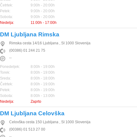
Četrtek:
9:00h - 20:00h
Petek:
9:00h - 20:00h
Sobota:
9:00h - 20:00h
Nedelja:
11:00h - 17:00h
DM Ljubljana Rimska
Rimska cesta 14/16
Ljubljana
,
SI
1000
Slovenija
(00386) 01 244 21 75
--
Ponedeljek:
8:00h - 19:00h
Torek:
8:00h - 19:00h
Sreda:
8:00h - 18:00h
Četrtek:
8:00h - 19:00h
Petek:
8:00h - 19:00h
Sobota:
8:00h - 13:00h
Nedelja:
Zaprto
DM Ljubljana Celovška
Celovška cesta 150
Ljubljana
,
SI
1000
Slovenija
(00386) 01 513 27 00
--