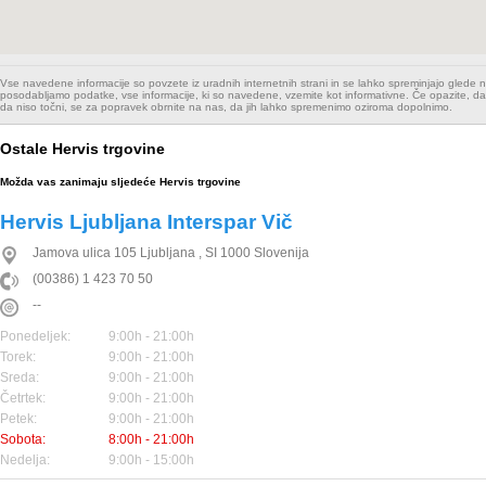
Vse navedene informacije so povzete iz uradnih internetnih strani in se lahko spreminjajo glede
posodabljamo podatke, vse informacije, ki so navedene, vzemite kot informativne. Če opazite, da
da niso točni, se za popravek obrnite na nas, da jih lahko spremenimo oziroma dopolnimo.
Ostale Hervis trgovine
Možda vas zanimaju sljedeće Hervis trgovine
Hervis Ljubljana Interspar Vič
Jamova ulica 105
Ljubljana
,
SI
1000
Slovenija
(00386) 1 423 70 50
--
Ponedeljek:
9:00h - 21:00h
Torek:
9:00h - 21:00h
Sreda:
9:00h - 21:00h
Četrtek:
9:00h - 21:00h
Petek:
9:00h - 21:00h
Sobota:
8:00h - 21:00h
Nedelja:
9:00h - 15:00h