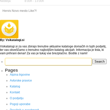
Nedelja:
8:00h - 13:00h
Hervis Novo mesto Like?!
By: Vsikatalogi.si
Vsikatalogi.si za vas zbirajo trenutne aktualne kataloge domačih in tujih podjetij,
ter vas obveščamo o trenutno najboljšim katalog akcijah. Informacija je tista, ki
vam prihrani denar! Za vas je tukaj vse brezplačno. Bodite z nami!
Search
for:
Pages
Alpina trgovine
Avtorske pravice
Katalog
Kontakt
O podjetju
Pogoji uporabe