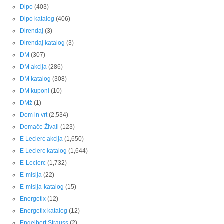
Dipo
(403)
Dipo katalog
(406)
Direndaj
(3)
Direndaj katalog
(3)
DM
(307)
DM akcija
(286)
DM katalog
(308)
DM kuponi
(10)
DMž
(1)
Dom in vrt
(2,534)
Domače Živali
(123)
E Leclerc akcija
(1,650)
E Leclerc katalog
(1,644)
E-Leclerc
(1,732)
E-misija
(22)
E-misija-katalog
(15)
Energetix
(12)
Energetix katalog
(12)
Engelbert Strauss
(2)