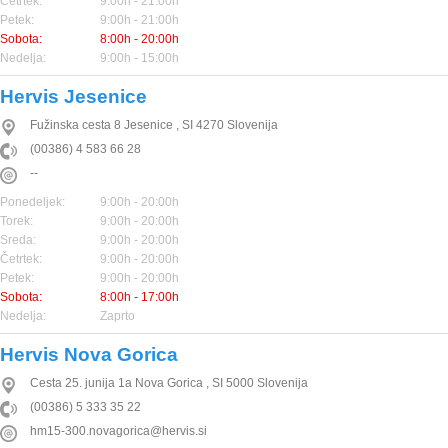
Četrtek:
9:00h - 21:00h
Petek:
9:00h - 21:00h
Sobota:
8:00h - 20:00h
Nedelja:
9:00h - 15:00h
Hervis Jesenice
Fužinska cesta 8
Jesenice
,
SI
4270
Slovenija
(00386) 4 583 66 28
--
Ponedeljek:
9:00h - 20:00h
Torek:
9:00h - 20:00h
Sreda:
9:00h - 20:00h
Četrtek:
9:00h - 20:00h
Petek:
9:00h - 20:00h
Sobota:
8:00h - 17:00h
Nedelja:
Zaprto
Hervis Nova Gorica
Cesta 25. junija 1a
Nova Gorica
,
SI
5000
Slovenija
(00386) 5 333 35 22
hm15-300.novagorica@hervis.si