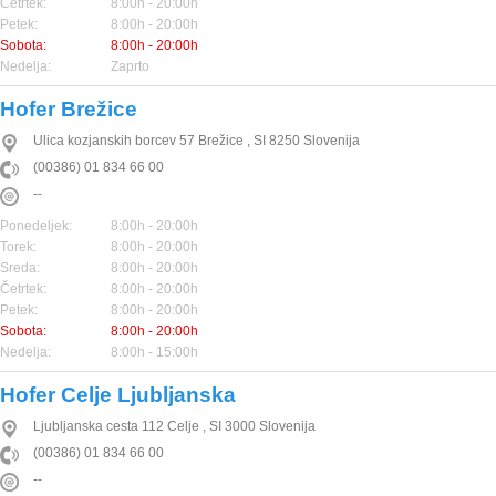
Četrtek:
8:00h - 20:00h
Petek:
8:00h - 20:00h
Sobota:
8:00h - 20:00h
Nedelja:
Zaprto
Hofer Brežice
Ulica kozjanskih borcev 57
Brežice
,
SI
8250
Slovenija
(00386) 01 834 66 00
--
Ponedeljek:
8:00h - 20:00h
Torek:
8:00h - 20:00h
Sreda:
8:00h - 20:00h
Četrtek:
8:00h - 20:00h
Petek:
8:00h - 20:00h
Sobota:
8:00h - 20:00h
Nedelja:
8:00h - 15:00h
Hofer Celje Ljubljanska
Ljubljanska cesta 112
Celje
,
SI
3000
Slovenija
(00386) 01 834 66 00
--