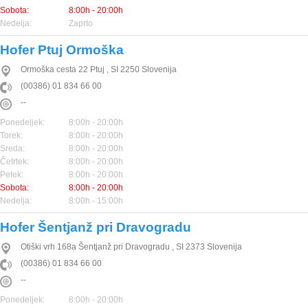
Sobota:
8:00h - 20:00h
Nedelja:
Zaprto
Hofer Ptuj Ormoška
Ormoška cesta 22
Ptuj
,
SI
2250
Slovenija
(00386) 01 834 66 00
--
Ponedeljek:
8:00h - 20:00h
Torek:
8:00h - 20:00h
Sreda:
8:00h - 20:00h
Četrtek:
8:00h - 20:00h
Petek:
8:00h - 20:00h
Sobota:
8:00h - 20:00h
Nedelja:
8:00h - 15:00h
Hofer Šentjanž pri Dravogradu
Otiški vrh 168a
Šentjanž pri Dravogradu
,
SI
2373
Slovenija
(00386) 01 834 66 00
--
Ponedeljek:
8:00h - 20:00h