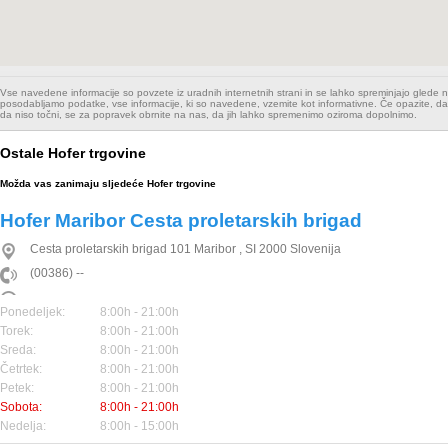
Vse navedene informacije so povzete iz uradnih internetnih strani in se lahko spreminjajo glede
posodabljamo podatke, vse informacije, ki so navedene, vzemite kot informativne. Če opazite, da
da niso točni, se za popravek obrnite na nas, da jih lahko spremenimo oziroma dopolnimo.
Ostale Hofer trgovine
Možda vas zanimaju sljedeće Hofer trgovine
Hofer Maribor Cesta proletarskih brigad
Cesta proletarskih brigad 101
Maribor
,
SI
2000
Slovenija
(00386) --
Ponedeljek:
8:00h - 21:00h
Torek:
8:00h - 21:00h
Sreda:
8:00h - 21:00h
Četrtek:
8:00h - 21:00h
Petek:
8:00h - 21:00h
Sobota:
8:00h - 21:00h
Nedelja:
8:00h - 15:00h