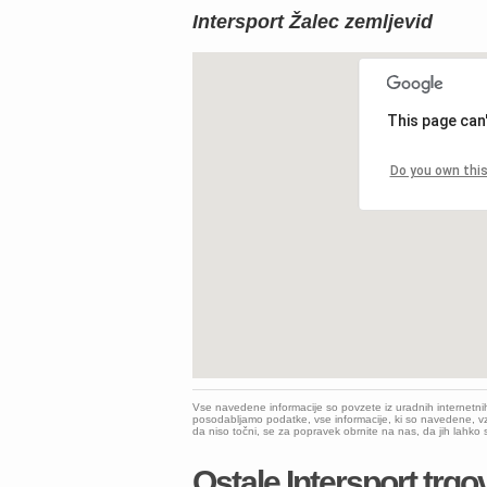
Intersport Žalec zemljevid
This page can
Do you own thi
Vse navedene informacije so povzete iz uradnih internetni
posodabljamo podatke, vse informacije, ki so navedene, vz
da niso točni, se za popravek obrnite na nas, da jih lahk
Ostale Intersport trgo