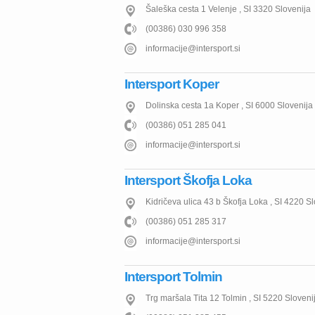
Šaleška cesta 1
Velenje
,
SI
3320
Slovenija
(00386) 030 996 358
informacije@intersport.si
Intersport Koper
Dolinska cesta 1a
Koper
,
SI
6000
Slovenija
(00386) 051 285 041
informacije@intersport.si
Intersport Škofja Loka
Kidričeva ulica 43 b
Škofja Loka
,
SI
4220
Sl
(00386) 051 285 317
informacije@intersport.si
Intersport Tolmin
Trg maršala Tita 12
Tolmin
,
SI
5220
Sloveni