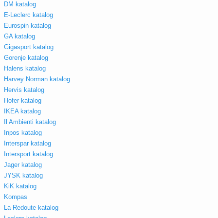
DM katalog
E-Leclerc katalog
Eurospin katalog
GA katalog
Gigasport katalog
Gorenje katalog
Halens katalog
Harvey Norman katalog
Hervis katalog
Hofer katalog
IKEA katalog
Il Ambienti katalog
Inpos katalog
Interspar katalog
Intersport katalog
Jager katalog
JYSK katalog
KiK katalog
Kompas
La Redoute katalog