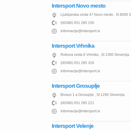
Intersport Novo mesto
Ljubljanska cesta 47
Novo mesto
,
SI
8000
S
(00386) 051 285 150
informacije@intersport.si
Intersport Vrhnika
Robova cesta 6
Vrhnika
,
SI
1360
Slovenija
(00386) 051 285 326
informacije@intersport.si
Intersport Grosuplje
Brvace 1 a
Grosuplje
,
SI
1290
Slovenija
(00386) 051 285 221
informacije@intersport.si
Intersport Velenje