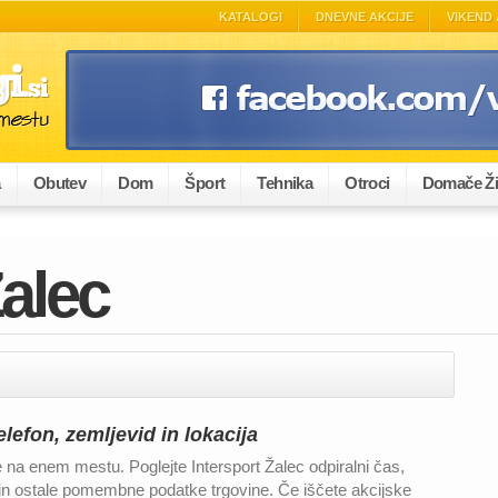
KATALOGI
DNEVNE AKCIJE
VIKEND 
a
Obutev
Dom
Šport
Tehnika
Otroci
Domače Ži
Žalec
elefon, zemljevid in lokacija
e na enem mestu. Poglejte Intersport Žalec odpiralni čas,
jo in ostale pomembne podatke trgovine. Če iščete akcijske