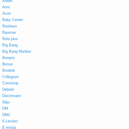
Aniles
Anni
Avon
Baby Center
Bauhaus
Baumax
Bela plus
Big Bang
Big Bang Maribor
Bonprix
Bonus
Brodnik
Collegium
Comshop
Debitel
Deichmann
Dipo
DM
DMž
E-Leclerc
E-misija