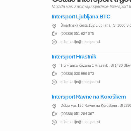
Možda vas zanimaju sljedeće Intersport t
Intersport Ljubljana BTC
Šmartinska cesta 152
Ljubljana
,
SI
1000
Sl
(00386) 051 627 075
informacije@intersport.si
Intersport Hrastnik
Trg Franca Kozarja 1
Hrastnik
,
SI
1430
Slov
(00386) 030 996 073
informacije@intersport.si
Intersport Ravne na Koroškem
Dobja vas 126
Ravne na Koroškem
,
SI
239
(00386) 051 284 367
informacije@intersport.si