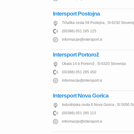
Intersport Postojna
Tržaška cesta 59
Postojna
,
SI
6230
Sloveni
(00386) 051 285 125
informacije@intersport.si
Intersport Portorož
Obala 14 b
Portorož
,
SI
6320
Slovenija
(00386) 051 285 450
informacije@intersport.si
Intersport Nova Gorica
Industrijska cesta 6
Nova Gorica
,
SI
5000
Sl
(00386) 051 285 113
informacije@intersport.si