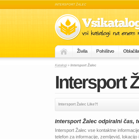
INTERSPORT ŽALEC
Živila
Pohištvo
Oblačil
Katalogi
»
Intersport Žalec
Intersport 
Intersport Žalec Like?!
Intersport Žalec odpiralni čas, t
Intersport Žalec vse kontaktne informacij
telefon za informacije, zemljevid, lokaci