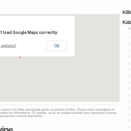
Kli
Kat
»
't load Google Maps correctly.
OK
s website?
h strani in se lahko spreminjajo glede na potrebe družbe. Čeprav redno spremljamo in
emite kot informativne. Če opazite, da so se nekateri podatki vmes spremenili oziroma,
o spremenimo oziroma dopolnimo.
vine