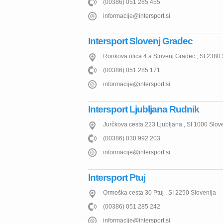
(00386) 051 285 455
informacije@intersport.si
Intersport Slovenj Gradec
Ronkova ulica 4 a
Slovenj Gradec
,
SI
2380
(00386) 051 285 171
informacije@intersport.si
Intersport Ljubljana Rudnik
Jurčkova cesta 223
Ljubljana
,
SI
1000
Slov
(00386) 030 992 203
informacije@intersport.si
Intersport Ptuj
Ormoška cesta 30
Ptuj
,
SI
2250
Slovenija
(00386) 051 285 242
informacije@intersport.si