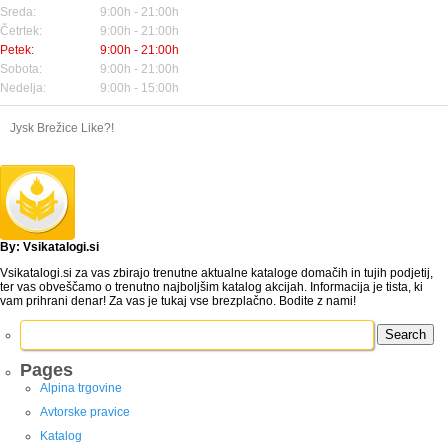
Sreda:
9:00h - 21:00h
Četrtek:
9:00h - 21:00h
Petek:
9:00h - 21:00h
Sobota:
9:00h - 21:00h
Nedelja:
9:00h - 15:00h
Jysk Brežice Like?!
By: Vsikatalogi.si
Vsikatalogi.si za vas zbirajo trenutne aktualne kataloge domačih in tujih podjetij,
ter vas obveščamo o trenutno najboljšim katalog akcijah. Informacija je tista, ki
vam prihrani denar! Za vas je tukaj vse brezplačno. Bodite z nami!
Search
for:
Pages
Alpina trgovine
Avtorske pravice
Katalog