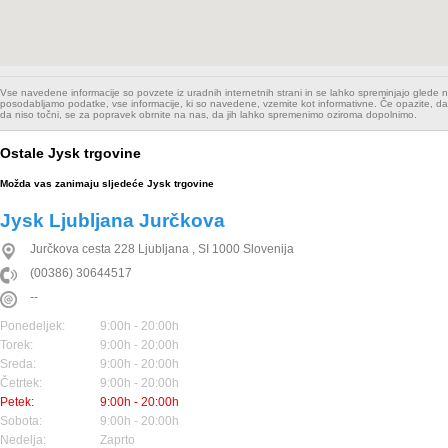
Vse navedene informacije so povzete iz uradnih internetnih strani in se lahko spreminjajo glede
posodabljamo podatke, vse informacije, ki so navedene, vzemite kot informativne. Če opazite, da
da niso točni, se za popravek obrnite na nas, da jih lahko spremenimo oziroma dopolnimo.
Ostale Jysk trgovine
Možda vas zanimaju sljedeće Jysk trgovine
Jysk Ljubljana Jurčkova
Jurčkova cesta 228
Ljubljana
,
SI
1000
Slovenija
(00386) 30644517
--
Ponedeljek:
9:00h - 20:00h
Torek:
9:00h - 20:00h
Sreda:
9:00h - 20:00h
Četrtek:
9:00h - 20:00h
Petek:
9:00h - 20:00h
Sobota:
9:00h - 20:00h
Nedelja:
Zaprto