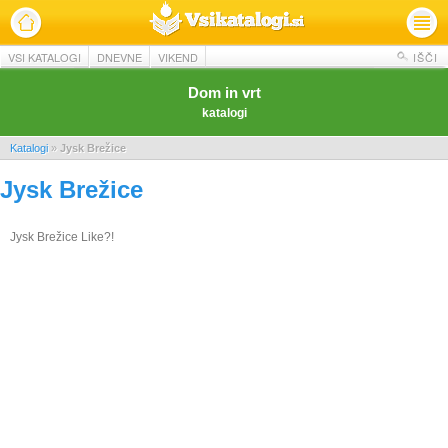
VSI KATALOGI
DNEVNE
VIKEND
IŠČI
Dom in vrt
katalogi
Katalogi
»
Jysk Brežice
Jysk Brežice
Jysk Brežice Like?!