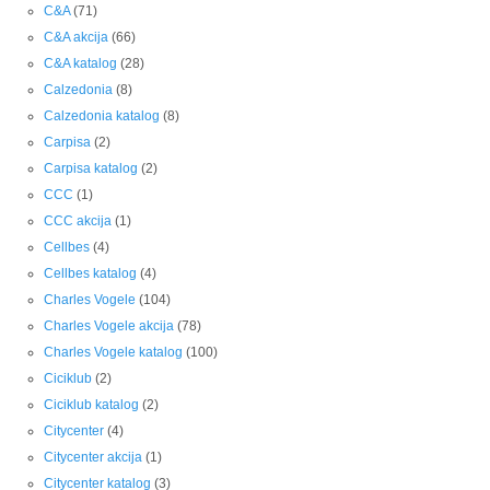
C&A
(71)
C&A akcija
(66)
C&A katalog
(28)
Calzedonia
(8)
Calzedonia katalog
(8)
Carpisa
(2)
Carpisa katalog
(2)
CCC
(1)
CCC akcija
(1)
Cellbes
(4)
Cellbes katalog
(4)
Charles Vogele
(104)
Charles Vogele akcija
(78)
Charles Vogele katalog
(100)
Ciciklub
(2)
Ciciklub katalog
(2)
Citycenter
(4)
Citycenter akcija
(1)
Citycenter katalog
(3)