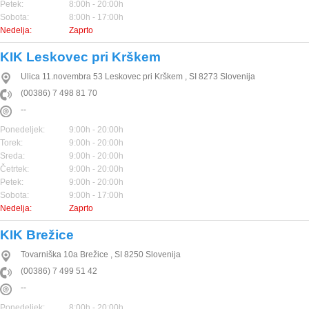
Petek:
8:00h - 20:00h
Sobota:
8:00h - 17:00h
Nedelja:
Zaprto
KIK Leskovec pri Krškem
Ulica 11.novembra 53
Leskovec pri Krškem
,
SI
8273
Slovenija
(00386) 7 498 81 70
--
Ponedeljek:
9:00h - 20:00h
Torek:
9:00h - 20:00h
Sreda:
9:00h - 20:00h
Četrtek:
9:00h - 20:00h
Petek:
9:00h - 20:00h
Sobota:
9:00h - 17:00h
Nedelja:
Zaprto
KIK Brežice
Tovarniška 10a
Brežice
,
SI
8250
Slovenija
(00386) 7 499 51 42
--
Ponedeljek:
8:00h - 20:00h