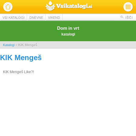
VSI KATALOGI
DNEVNE
VIKEND
IŠČI
Dom in vrt
katalogi
Katalogi
»
KIK Mengeš
KIK Mengeš
KIK Mengeš Like?!