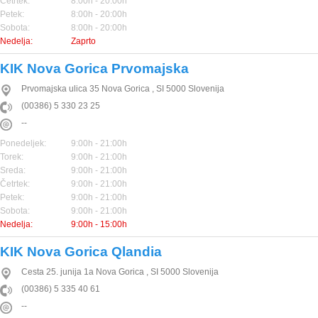
Četrtek:
8:00h - 20:00h
Petek:
8:00h - 20:00h
Sobota:
8:00h - 20:00h
Nedelja:
Zaprto
KIK Nova Gorica Prvomajska
Prvomajska ulica 35
Nova Gorica
,
SI
5000
Slovenija
(00386) 5 330 23 25
--
Ponedeljek:
9:00h - 21:00h
Torek:
9:00h - 21:00h
Sreda:
9:00h - 21:00h
Četrtek:
9:00h - 21:00h
Petek:
9:00h - 21:00h
Sobota:
9:00h - 21:00h
Nedelja:
9:00h - 15:00h
KIK Nova Gorica Qlandia
Cesta 25. junija 1a
Nova Gorica
,
SI
5000
Slovenija
(00386) 5 335 40 61
--