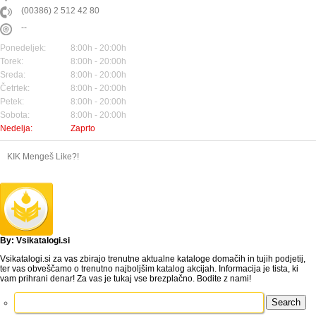
(00386) 2 512 42 80
--
Ponedeljek:
8:00h - 20:00h
Torek:
8:00h - 20:00h
Sreda:
8:00h - 20:00h
Četrtek:
8:00h - 20:00h
Petek:
8:00h - 20:00h
Sobota:
8:00h - 20:00h
Nedelja:
Zaprto
KIK Mengeš Like?!
By: Vsikatalogi.si
Vsikatalogi.si za vas zbirajo trenutne aktualne kataloge domačih in tujih podjetij,
ter vas obveščamo o trenutno najboljšim katalog akcijah. Informacija je tista, ki
vam prihrani denar! Za vas je tukaj vse brezplačno. Bodite z nami!
Search
for: