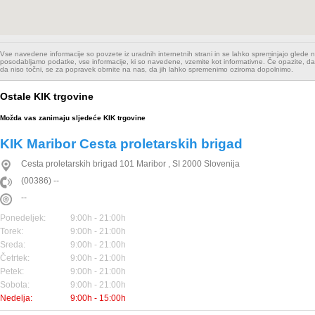
Vse navedene informacije so povzete iz uradnih internetnih strani in se lahko spreminjajo glede
posodabljamo podatke, vse informacije, ki so navedene, vzemite kot informativne. Če opazite, da
da niso točni, se za popravek obrnite na nas, da jih lahko spremenimo oziroma dopolnimo.
Ostale KIK trgovine
Možda vas zanimaju sljedeće KIK trgovine
KIK Maribor Cesta proletarskih brigad
Cesta proletarskih brigad 101
Maribor
,
SI
2000
Slovenija
(00386) --
--
Ponedeljek:
9:00h - 21:00h
Torek:
9:00h - 21:00h
Sreda:
9:00h - 21:00h
Četrtek:
9:00h - 21:00h
Petek:
9:00h - 21:00h
Sobota:
9:00h - 21:00h
Nedelja:
9:00h - 15:00h