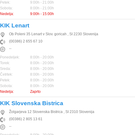
Petek:
9:00h - 21:00h
Sobota:
8:00h - 21:00h
Nedelja:
9:00h - 15:00h
KIK Lenart
Ob Poleni 35
Lenart v Slov. goricah
,
SI
2230
Slovenija
(00386) 2 655 67 10
--
Ponedeljek:
8:00h - 20:00h
Torek:
8:00h - 20:00h
Sreda:
8:00h - 20:00h
Četrtek:
8:00h - 20:00h
Petek:
8:00h - 20:00h
Sobota:
8:00h - 20:00h
Nedelja:
Zaprto
KIK Slovenska Bistrica
Žolgarjeva 12
Slovenska Bistrica
,
SI
2310
Slovenija
(00386) 2 805 13 61
--