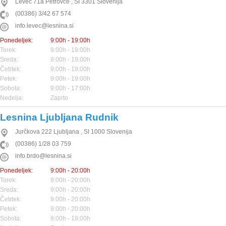
Levec 71a
Petrovče
,
SI
3301
Slovenija
(00386) 3/42 67 574
info.levec@lesnina.si
Ponedeljek:
9:00h - 19:00h
Torek:
9:00h - 19:00h
Sreda:
9:00h - 19:00h
Četrtek:
9:00h - 19:00h
Petek:
9:00h - 19:00h
Sobota:
9:00h - 17:00h
Nedelja:
Zaprto
Lesnina Ljubljana Rudnik
Jurčkova 222
Ljubljana
,
SI
1000
Slovenija
(00386) 1/28 03 759
info.brdo@lesnina.si
Ponedeljek:
9:00h - 20:00h
Torek:
9:00h - 20:00h
Sreda:
9:00h - 20:00h
Četrtek:
9:00h - 20:00h
Petek:
9:00h - 20:00h
Sobota:
9:00h - 19:00h