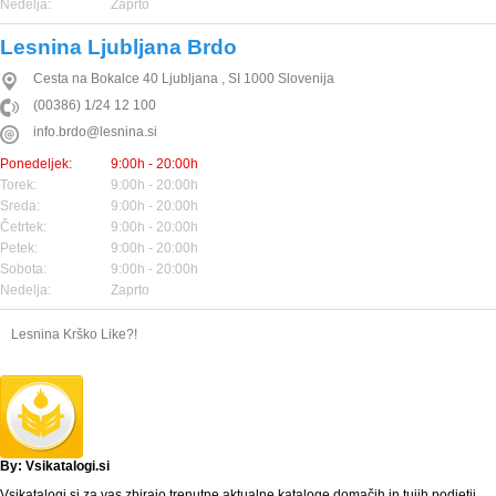
Nedelja:
Zaprto
Lesnina Ljubljana Brdo
Cesta na Bokalce 40
Ljubljana
,
SI
1000
Slovenija
(00386) 1/24 12 100
info.brdo@lesnina.si
Ponedeljek:
9:00h - 20:00h
Torek:
9:00h - 20:00h
Sreda:
9:00h - 20:00h
Četrtek:
9:00h - 20:00h
Petek:
9:00h - 20:00h
Sobota:
9:00h - 20:00h
Nedelja:
Zaprto
Lesnina Krško Like?!
By: Vsikatalogi.si
Vsikatalogi.si za vas zbirajo trenutne aktualne kataloge domačih in tujih podjetij,