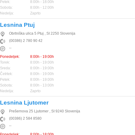
Petek:
8:00h - 18:00h
Sobota:
8:00h - 12:00h
Nedelja:
Zaprto
Lesnina Ptuj
Obrtniška ulica 5
Ptuj
,
SI
2250
Slovenija
(00386) 2 780 90 42
--
Ponedeljek:
8:00h - 19:00h
Torek:
8:00h - 19:00h
Sreda:
8:00h - 19:00h
Četrtek:
8:00h - 19:00h
Petek:
8:00h - 19:00h
Sobota:
8:00h - 13:00h
Nedelja:
Zaprto
Lesnina Ljutomer
Prešernova 25
Ljutomer
,
SI
9240
Slovenija
(00386) 2 584 8580
--
Ponedeljek:
8:00h - 18:00h