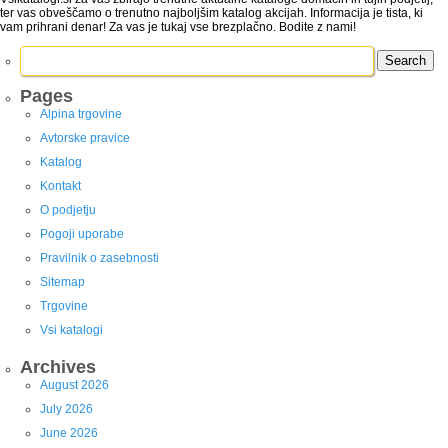
ter vas obveščamo o trenutno najboljšim katalog akcijah. Informacija je tista, ki
vam prihrani denar! Za vas je tukaj vse brezplačno. Bodite z nami!
Search
for:
Pages
Alpina trgovine
Avtorske pravice
Katalog
Kontakt
O podjetju
Pogoji uporabe
Pravilnik o zasebnosti
Sitemap
Trgovine
Vsi katalogi
Archives
August 2026
July 2026
June 2026