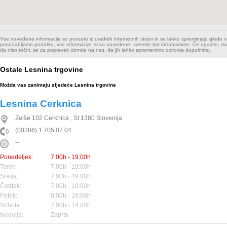
Vse navedene informacije so povzete iz uradnih internetnih strani in se lahko spreminjajo glede
posodabljamo podatke, vse informacije, ki so navedene, vzemite kot informativne. Če opazite, da
da niso točni, se za popravek obrnite na nas, da jih lahko spremenimo oziroma dopolnimo.
Ostale Lesnina trgovine
Možda vas zanimaju sljedeće Lesnina trgovine
Lesnina Cerknica
Zelše 102
Cerknica
,
SI
1380
Slovenija
(00386) 1 705 07 04
--
Ponedeljek:
7:00h - 19:00h
Torek:
7:00h - 19:00h
Sreda:
7:00h - 19:00h
Četrtek:
7:00h - 19:00h
Petek:
0:00h - 19:00h
Sobota:
7:00h - 14:00h
Nedelja:
Zaprto