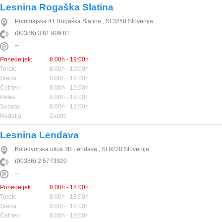
Lesnina Rogaška Slatina
Prvomajska 41
Rogaška Slatina
,
SI
3250
Slovenija
(00386) 3 81 909 81
--
Ponedeljek:
8:00h - 19:00h
Torek:
8:00h - 19:00h
Sreda:
8:00h - 19:00h
Četrtek:
8:00h - 19:00h
Petek:
8:00h - 19:00h
Sobota:
8:00h - 12:00h
Nedelja:
Zaprto
Lesnina Lendava
Kolodvorska ulica 3B
Lendava
,
SI
9220
Slovenija
(00386) 2 5773920
--
Ponedeljek:
8:00h - 18:00h
Torek:
8:00h - 18:00h
Sreda:
8:00h - 18:00h
Četrtek:
8:00h - 18:00h