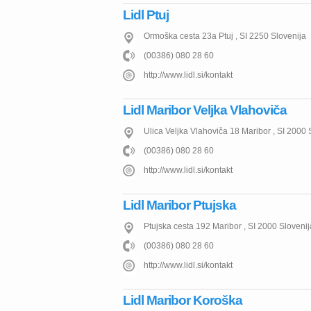
Lidl Ptuj
Ormoška cesta 23a
Ptuj
,
SI
2250
Slovenija
(00386) 080 28 60
http://www.lidl.si/kontakt
Lidl Maribor Veljka Vlahoviča
Ulica Veljka Vlahoviča 18
Maribor
,
SI
2000
(00386) 080 28 60
http://www.lidl.si/kontakt
Lidl Maribor Ptujska
Ptujska cesta 192
Maribor
,
SI
2000
Slovenij
(00386) 080 28 60
http://www.lidl.si/kontakt
Lidl Maribor Koroška