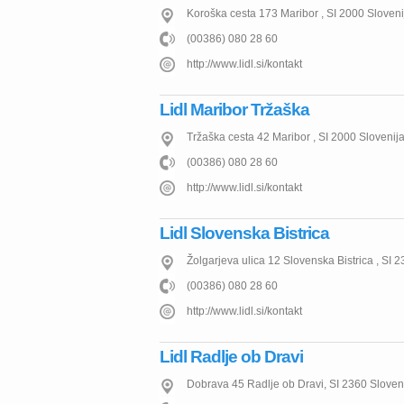
Koroška cesta 173
Maribor
,
SI
2000
Sloveni
(00386) 080 28 60
http://www.lidl.si/kontakt
Lidl Maribor Tržaška
Tržaška cesta 42
Maribor
,
SI
2000
Slovenij
(00386) 080 28 60
http://www.lidl.si/kontakt
Lidl Slovenska Bistrica
Žolgarjeva ulica 12
Slovenska Bistrica
,
SI
2
(00386) 080 28 60
http://www.lidl.si/kontakt
Lidl Radlje ob Dravi
Dobrava 45
Radlje ob Dravi
,
SI
2360
Sloven