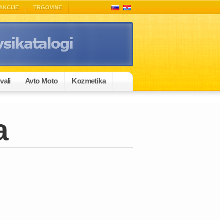
AKCIJE
TRGOVINE
vali
Avto Moto
Kozmetika
a