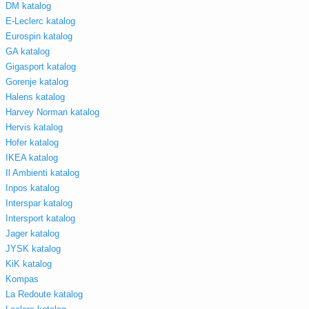
DM katalog
E-Leclerc katalog
Eurospin katalog
GA katalog
Gigasport katalog
Gorenje katalog
Halens katalog
Harvey Norman katalog
Hervis katalog
Hofer katalog
IKEA katalog
Il Ambienti katalog
Inpos katalog
Interspar katalog
Intersport katalog
Jager katalog
JYSK katalog
KiK katalog
Kompas
La Redoute katalog