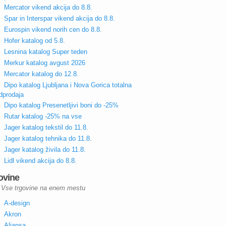
Mercator vikend akcija do 8.8.
Spar in Interspar vikend akcija do 8.8.
Eurospin vikend norih cen do 8.8.
Hofer katalog od 5.8.
Lesnina katalog Super teden
Merkur katalog avgust 2026
Mercator katalog do 12.8.
Dipo katalog Ljubljana i Nova Gorica totalna
dprodaja
Dipo katalog Presenetljivi boni do -25%
Rutar katalog -25% na vse
Jager katalog tekstil do 11.8.
Jager katalog tehnika do 11.8.
Jager katalog živila do 11.8.
Lidl vikend akcija do 8.8.
ovine
Vse trgovine na enem mestu
A-design
Akron
Aliansa