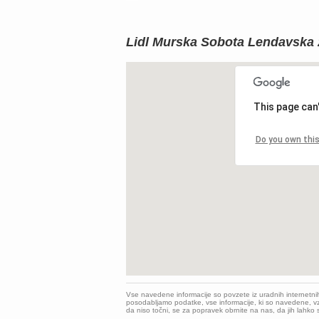
Lidl Murska Sobota Lendavska 
This page can
Do you own thi
Vse navedene informacije so povzete iz uradnih internetni
posodabljamo podatke, vse informacije, ki so navedene, vz
da niso točni, se za popravek obrnite na nas, da jih lahk