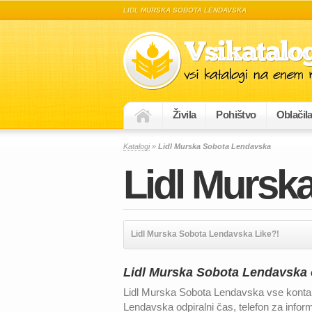
LIDL MURSKA SOBOTA LENDAVSKA
Živila
Pohištvo
Oblačil
Katalogi
»
Lidl Murska Sobota Lendavska
Lidl Mursk
Lidl Murska Sobota Lendavska Like?!
Lidl Murska Sobota Lendavska od
Lidl Murska Sobota Lendavska vse kontak
Lendavska odpiralni čas, telefon za infor