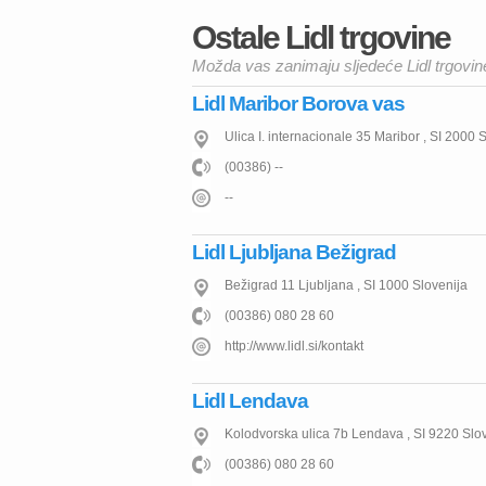
Ostale Lidl trgovine
Možda vas zanimaju sljedeće Lidl trgovin
Lidl Maribor Borova vas
Ulica I. internacionale 35
Maribor
,
SI
2000
S
(00386) --
--
Lidl Ljubljana Bežigrad
Bežigrad 11
Ljubljana
,
SI
1000
Slovenija
(00386) 080 28 60
http://www.lidl.si/kontakt
Lidl Lendava
Kolodvorska ulica 7b
Lendava
,
SI
9220
Slo
(00386) 080 28 60