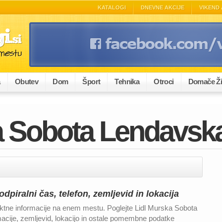
KATALOGI
DNEVNE AKCIJE
VIKEND 
a
Obutev
Dom
Šport
Tehnika
Otroci
Domače Ži
a Sobota Lendavsk
piralni čas, telefon, zemljevid in lokacija
tne informacije na enem mestu. Poglejte Lidl Murska Sobota
macije, zemljevid, lokacijo in ostale pomembne podatke