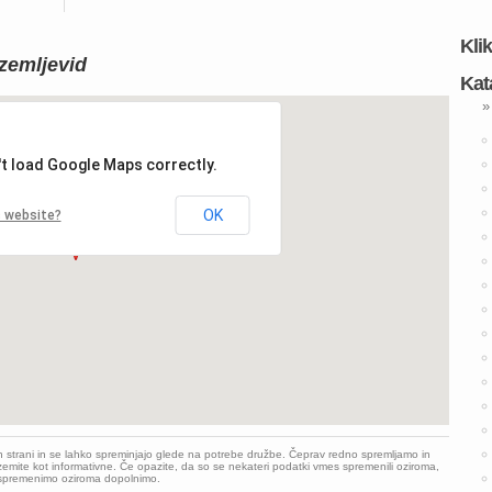
Kli
zemljevid
Kat
»
't load Google Maps correctly.
OK
s website?
h strani in se lahko spreminjajo glede na potrebe družbe. Čeprav redno spremljamo in
emite kot informativne. Če opazite, da so se nekateri podatki vmes spremenili oziroma,
o spremenimo oziroma dopolnimo.