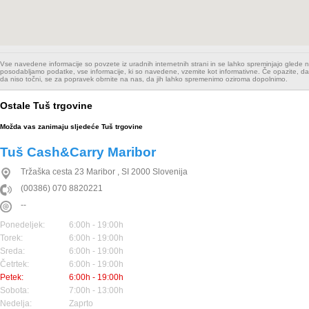
Vse navedene informacije so povzete iz uradnih internetnih strani in se lahko spreminjajo glede
posodabljamo podatke, vse informacije, ki so navedene, vzemite kot informativne. Če opazite, da
da niso točni, se za popravek obrnite na nas, da jih lahko spremenimo oziroma dopolnimo.
Ostale Tuš trgovine
Možda vas zanimaju sljedeće Tuš trgovine
Tuš Cash&Carry Maribor
Tržaška cesta 23
Maribor
,
SI
2000
Slovenija
(00386) 070 8820221
--
Ponedeljek:
6:00h - 19:00h
Torek:
6:00h - 19:00h
Sreda:
6:00h - 19:00h
Četrtek:
6:00h - 19:00h
Petek:
6:00h - 19:00h
Sobota:
7:00h - 13:00h
Nedelja:
Zaprto