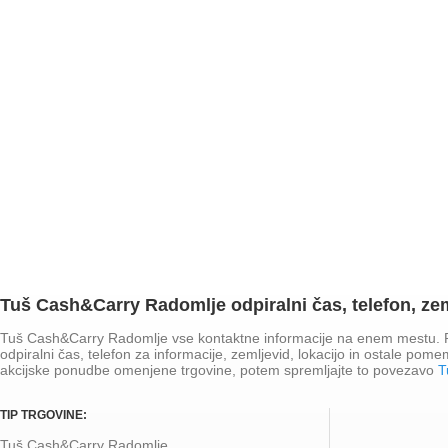
Tuš Cash&Carry Radomlje odpiralni čas, telefon, zeml
Tuš Cash&Carry Radomlje vse kontaktne informacije na enem mestu. 
odpiralni čas, telefon za informacije, zemljevid, lokacijo in ostale po
akcijske ponudbe omenjene trgovine, potem spremljajte to povezavo
T
TIP TRGOVINE:
Tuš Cash&Carry Radomlje