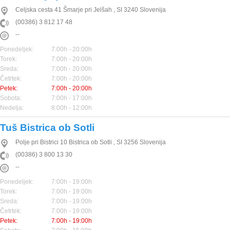
Celjska cesta 41
Šmarje pri Jelšah
,
SI
3240
Slovenija
(00386) 3 812 17 48
--
Ponedeljek:
7:00h - 20:00h
Torek:
7:00h - 20:00h
Sreda:
7:00h - 20:00h
Četrtek:
7:00h - 20:00h
Petek:
7:00h - 20:00h
Sobota:
7:00h - 17:00h
Nedelja:
8:00h - 12:00h
Tuš Bistrica ob Sotli
Polje pri Bistrici 10
Bistrica ob Sotli
,
SI
3256
Slovenija
(00386) 3 800 13 30
--
Ponedeljek:
7:00h - 19:00h
Torek:
7:00h - 19:00h
Sreda:
7:00h - 19:00h
Četrtek:
7:00h - 19:00h
Petek:
7:00h - 19:00h