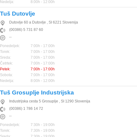
Nedelja:
8:00h - 12:00h
Tuš Dutovlje
Dutovlje 60 a
Dutovlje
,
SI
6221
Slovenija
(00386) 5 731 87 60
--
Ponedeljek:
7:00h - 17:00h
Torek:
7:00h - 17:00h
Sreda:
7:00h - 17:00h
Četrtek:
7:00h - 17:00h
Petek:
7:00h - 17:00h
Sobota:
7:00h - 17:00h
Nedelja:
8:00h - 12:00h
Tuš Grosuplje Industrijska
Industrijska cesta 5
Grosuplje
,
SI
1290
Slovenija
(00386) 1 786 14 72
--
Ponedeljek:
7:30h - 19:00h
Torek:
7:30h - 19:00h
Sreda:
7:30h - 19:00h