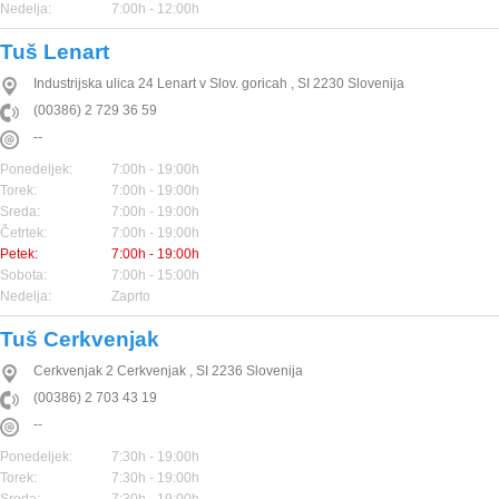
Nedelja:
7:00h - 12:00h
Tuš Lenart
Industrijska ulica 24
Lenart v Slov. goricah
,
SI
2230
Slovenija
(00386) 2 729 36 59
--
Ponedeljek:
7:00h - 19:00h
Torek:
7:00h - 19:00h
Sreda:
7:00h - 19:00h
Četrtek:
7:00h - 19:00h
Petek:
7:00h - 19:00h
Sobota:
7:00h - 15:00h
Nedelja:
Zaprto
Tuš Cerkvenjak
Cerkvenjak 2
Cerkvenjak
,
SI
2236
Slovenija
(00386) 2 703 43 19
--
Ponedeljek:
7:30h - 19:00h
Torek:
7:30h - 19:00h