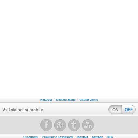
/
/
Katalogi
Dnevne akcije
Vikend akcije
Vsikatalogi.si mobile
ON
OFF
/
/
/
/
/
O podjetju
Pravilnik o zasebnosti
Kontakt
Sitemap
RSS