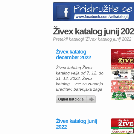
Živex katalog junij 202
Pretekli katalogi 'Živex katalog junij 2022'
Živex katalog
december 2022
Živex katalog Živex
katalog velja od 7. 12. do
31. 12. 2022. Živex
katalog – vse za zunanjo
ureditev: baterijska žaga
Vesco brez baterij 229, 90
€, komplet z dvema
baterijama 319, 90 €,
vinogradniške baterijske
škarje X30 Vesco 409 €,
Živex katalog junij
akumulatorske škarje za
2022
obrezovanje Ausonia Work
– It 229, 90 €. Dneva