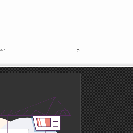
edov
(0)