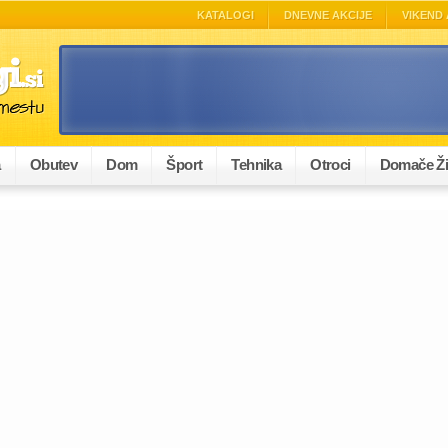
KATALOGI
DNEVNE AKCIJE
VIKEND 
a
Obutev
Dom
Šport
Tehnika
Otroci
Domače Ži