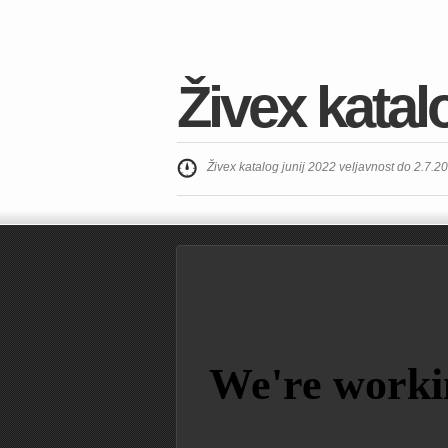
Živex katal
Živex katalog junij 2022 veljavnost do 2.7.2