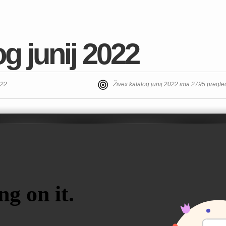
og junij 2022
022
Živex katalog junij 2022 ima 2795 pregl