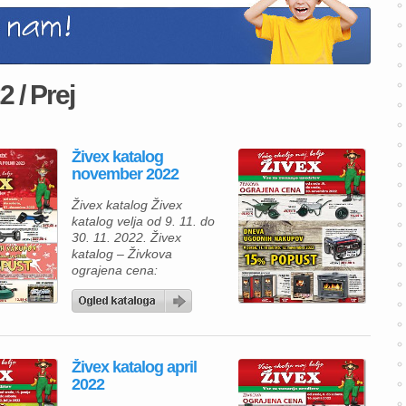
2 / Prej
Živex katalog
november 2022
Živex katalog Živex
katalog velja od 9. 11. do
30. 11. 2022. Živex
katalog – Živkova
ograjena cena:
samokolnica barvano
korito 49, 90 €, kolo za
samokolnico z ležaji 16, 49
€, generator PT7301
PRAKTIK 3000W, 7 KM za
Živex katalog april
389, 90 €, peč Blist
2022
Ekonomik Lux 239 €, peč
Blist B2 E za 479 €, […]