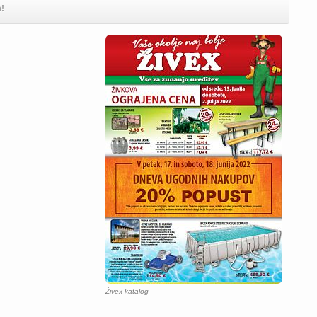
m!
Živex katalog