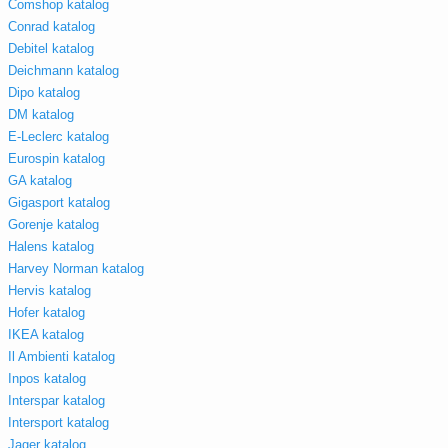
Comshop katalog
Conrad katalog
Debitel katalog
Deichmann katalog
Dipo katalog
DM katalog
E-Leclerc katalog
Eurospin katalog
GA katalog
Gigasport katalog
Gorenje katalog
Halens katalog
Harvey Norman katalog
Hervis katalog
Hofer katalog
IKEA katalog
Il Ambienti katalog
Inpos katalog
Interspar katalog
Intersport katalog
Jager katalog