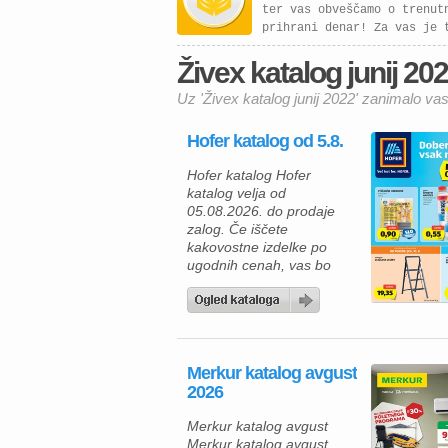
ter vas obveščamo o trenut
prihrani denar! Za vas je 
Živex katalog junij 202
Uz 'Živex katalog junij 2022' zanimalo vas
Hofer katalog od 5.8.
Hofer katalog Hofer
katalog velja od
05.08.2026. do prodaje
zalog. Če iščete
kakovostne izdelke po
ugodnih cenah, vas bo
aktualna ponudba HOFER
zagotovo navdušila. Med
izdelki za vsakodnevno
uporabo najdete številne
prehrambene izdelke,
Merkur katalog avgust
pijače, izdelke za dom in
2026
gospodinjstvo ter
uporabne pripomočke za
Merkur katalog avgust
različna opravila. Za hiter
Merkur katalog avgust
zajtrk ali malico lahko