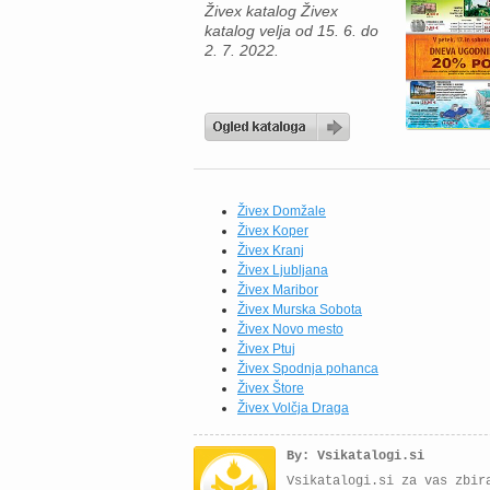
Živex katalog Živex
ugodnih nakupov […]
katalog velja od 15. 6. do
2. 7. 2022.
Živex Domžale
Živex Koper
Živex Kranj
Živex Ljubljana
Živex Maribor
Živex Murska Sobota
Živex Novo mesto
Živex Ptuj
Živex Spodnja pohanca
Živex Štore
Živex Volčja Draga
By: Vsikatalogi.si
Vsikatalogi.si za vas zbir