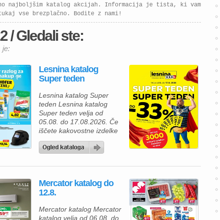
no najboljšim katalog akcijah. Informacija je tista, ki vam
tukaj vse brezplačno. Bodite z nami!
2 / Gledali ste:
 je:
Lesnina katalog
Super teden
Lesnina katalog Super
teden Lesnina katalog
Super teden velja od
05.08. do 17.08.2026. Če
iščete kakovostne izdelke
za prijetnejši in lepše
urejen dom, vas bo
aktualna ponudba iz
Lesnina kataloga zagotovo
navdušila. Izkoristite
Mercator katalog do
odlične akcijske cene in
12.8.
bogato izbiro izdelkov za
spalnico, kopalnico,
Mercator katalog Mercator
kuhinjo in jedilnico ter svoj
katalog velja od 06.08. do
dom opremite po