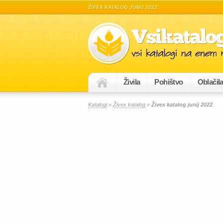
ŽIVEX KATALOG JUNIJ 2022
Živila
Pohištvo
Oblačil
Katalogi
»
Živex katalog
»
Živex katalog junij 2022