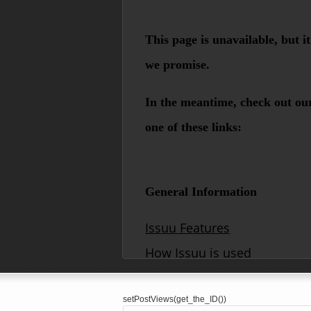
setPostViews(get_the_ID())