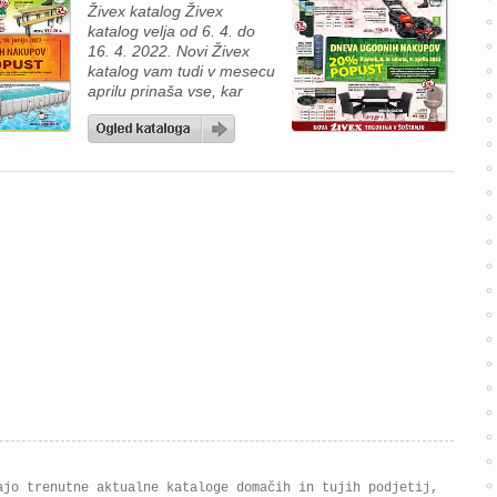
Živex katalog Živex
katalog velja od 6. 4. do
16. 4. 2022. Novi Živex
katalog vam tudi v mesecu
aprilu prinaša vse, kar
potrebujete za zunanjo
ureditev: Mreža Normal
Builder Fence rola 25 m,
elektro varjena mreža,
zaščitena z nanosom
cinka (ZN), plastificirana z
UV zaščito, dolga
življenjska doba, omogoča
ograditev vrtov,
sadovnjakov, hiš…
Debelina […]
ajo trenutne aktualne kataloge domačih in tujih podjetij,