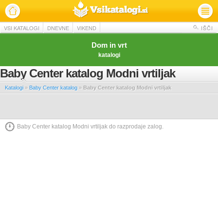
VSI KATALOGI
DNEVNE
VIKEND
IŠČI
Dom in vrt
katalogi
Baby Center katalog Modni vrtiljak
Katalogi
»
Baby Center katalog
»
Baby Center katalog Modni vrtiljak
Baby Center katalog Modni vrtiljak do razprodaje zalog.