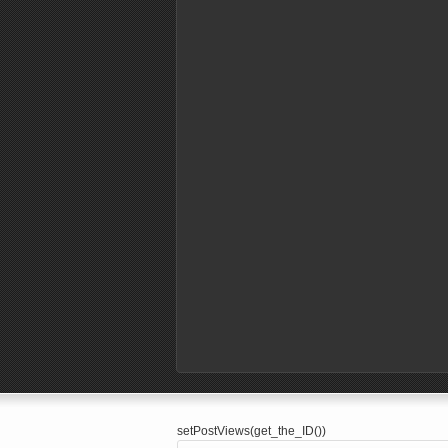
setPostViews(get_the_ID())