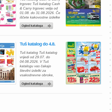
trgovec Tuš katalog Cash
& Carry trgovec velja od
01.08. do 31.08.2026. Če
iščete kakovostne izdelke
za gostinsko dejavnost ali
večje nakupe po ugodnih
cenah, vas bo
avgustovska ponudba Tuš
Cash & Carry zagotovo
Tuš katalog do 4.8.
navdušila. V katalogu
boste našli širok izbor
Tuš katalog Tuš katalog
svežega mesa, mesnih
vrijedi od 29.07. do
izdelkov in pijač, ki so
04.08.2026. V Tuš
odlična […]
katalogu vas čakajo
številni izdelki za
vsakodnevne obroke,
družinska kosila in poletno
peko na žaru. S Tuš klub
kartico lahko pri številnih
izdelkih prihranite še več,
zato je to odlična
priložnost za ugoden
nakup. Za začetek lahko
svojo shrambo dopolnite z