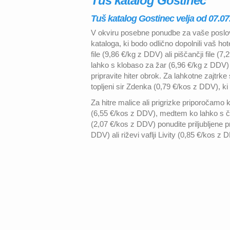
Tuš katalog Gostinec
Tuš katalog Gostinec velja od 07.07
V okviru posebne ponudbe za vaše poslo
kataloga, ki bodo odlično dopolnili vaš ho
file (9,86 €/kg z DDV) ali piščančji file 
lahko s klobaso za žar (6,96 €/kg z DDV
pripravite hiter obrok. Za lahkotne zajtrke
topljeni sir Zdenka (0,79 €/kos z DDV), k
Za hitre malice ali prigrizke priporočam
(6,55 €/kos z DDV), medtem ko lahko s ča
(2,07 €/kos z DDV) ponudite priljubljene p
DDV) ali riževi vaflji Livity (0,85 €/kos z 