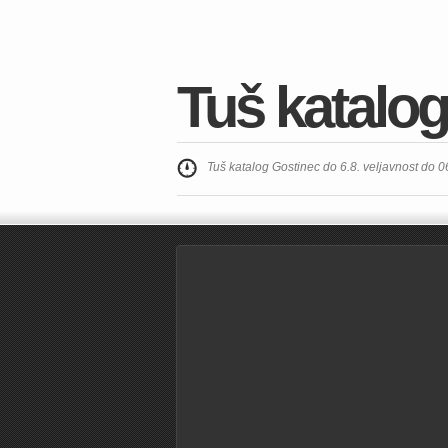
Tuš katalog
Tuš katalog Gostinec do 6.8. veljavnost do 