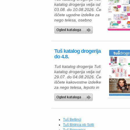
katalog drogerija velja od
03.08. do 10.08.2026. Če
iščete ugodne izdelke za
nego telesa, osebno
higieno in nego doma, vas
bo ponudba Tuš drogerije
zagotovo navdušila. V
aktualnem katalogu vas
čakajo številni izdelki
Tuš katalog drogerija
priznanih blagovnih znamk
do 4.8.
z visokimi popusti, zato je
pravi čas, da dopolnite
Tuš katalog drogerija Tuš
domače zaloge ali
katalog drogerija velja od
preizkusite nekaj novega.
29.07. do 04.08.2026. Če
[…]
iščete kakovostne izdelke
za nego telesa, lepoto in
vsakodnevno razvajanje,
vas bo ponudba Tuš
drogerije zagotovo
navdušila. V aktualnem
katalogu, ki velja od 29. 7.
do 4. 8. 2026, vas čakajo
Tuš Beltinci
številni priljubljeni izdelki
Tuš Bistrica ob Sotli
po ugodnih cenah. Ne