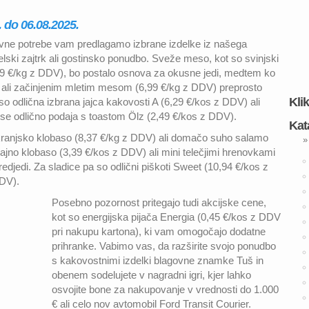
. do 06.08.2025.
vne potrebe vam predlagamo izbrane izdelke iz našega
telski zajtrk ali gostinsko ponudbo. Sveže meso, kot so svinjski
(7,29 €/kg z DDV), bo postalo osnova za okusne jedi, medtem ko
) ali začinjenim mletim mesom (6,99 €/kg z DDV) preprosto
Kli
 so odlična izbrana jajca kakovosti A (6,29 €/kos z DDV) ali
i se odlično podaja s toastom Ölz (2,49 €/kos z DDV).
Kat
o kranjsko klobaso (8,37 €/kg z DDV) ali domačo suho salamo
»
jno klobaso (3,39 €/kos z DDV) ali mini telečjimi hrenovkami
redjedi. Za sladice pa so odlični piškoti Sweet (10,94 €/kos z
DDV).
Posebno pozornost pritegajo tudi akcijske cene,
kot so energijska pijača Energia (0,45 €/kos z DDV
pri nakupu kartona), ki vam omogočajo dodatne
prihranke. Vabimo vas, da razširite svojo ponudbo
s kakovostnimi izdelki blagovne znamke Tuš in
obenem sodelujete v nagradni igri, kjer lahko
osvojite bone za nakupovanje v vrednosti do 1.000
€ ali celo nov avtomobil Ford Transit Courier.