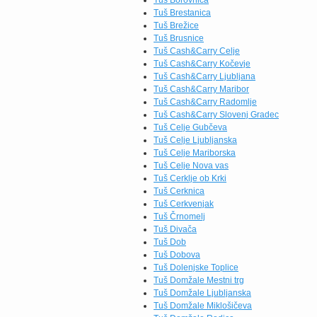
Tuš Borovnica
glede na to, ali želite […]
Tuš Brestanica
Tuš Brežice
Tuš Brusnice
Tuš Cash&Carry Celje
Tuš Cash&Carry Kočevje
Tuš Cash&Carry Ljubljana
Tuš Cash&Carry Maribor
Tuš Cash&Carry Radomlje
Tuš Cash&Carry Slovenj Gradec
Tuš Celje Gubčeva
Tuš Celje Ljubljanska
Tuš Celje Mariborska
Tuš Celje Nova vas
Tuš Cerklje ob Krki
Tuš Cerknica
Tuš Cerkvenjak
Tuš Črnomelj
Tuš Divača
Tuš Dob
Tuš Dobova
Tuš Dolenjske Toplice
Tuš Domžale Mestni trg
Tuš Domžale Ljubljanska
Tuš Domžale Miklošičeva