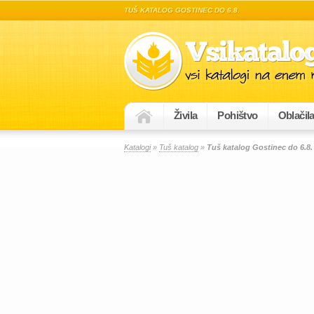
TUŠ KATALOG GOSTINEC DO 6.8.
Živila
Pohištvo
Oblačil
Katalogi
»
Tuš katalog
»
Tuš katalog Gostinec do 6.8.