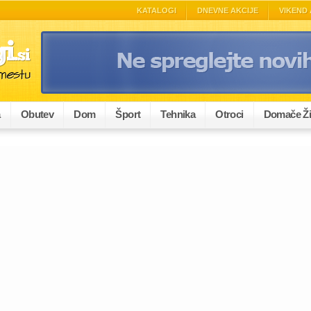
KATALOGI
DNEVNE AKCIJE
VIKEND 
a
Obutev
Dom
Šport
Tehnika
Otroci
Domače Ži