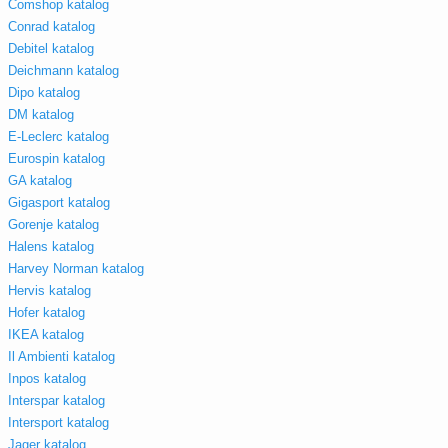
Comshop katalog
Conrad katalog
Debitel katalog
Deichmann katalog
Dipo katalog
DM katalog
E-Leclerc katalog
Eurospin katalog
GA katalog
Gigasport katalog
Gorenje katalog
Halens katalog
Harvey Norman katalog
Hervis katalog
Hofer katalog
IKEA katalog
Il Ambienti katalog
Inpos katalog
Interspar katalog
Intersport katalog
Jager katalog