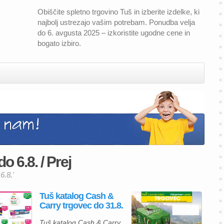
Obiščite spletno trgovino Tuš in izberite izdelke, ki
najbolj ustrezajo vašim potrebam. Ponudba velja
do 6. avgusta 2025 – izkoristite ugodne cene in
bogato izbiro.
o 6.8. / Prej
6.8.'
Tuš katalog Cash &
Carry trgovec do 31.8.
Tuš katalog Cash & Carry