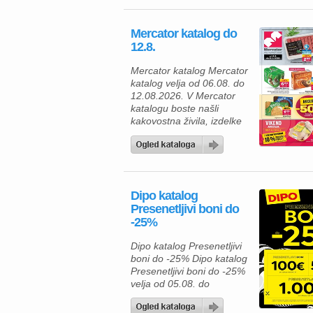
Lesnina kataloga zagotovo
navdušila. Izkoristite
Mercator katalog do
odlične akcijske cene in
12.8.
bogato izbiro izdelkov za
spalnico, kopalnico,
Mercator katalog Mercator
kuhinjo in jedilnico ter svoj
katalog velja od 06.08. do
dom opremite po
12.08.2026. V Mercator
ugodnejših cenah. Poleg
katalogu boste našli
številnih […]
kakovostna živila, izdelke
za gospodinjstvo in
številne priljubljene
blagovne znamke po
ugodnih cenah. Zdaj je
pravi čas, da napolnite
Dipo katalog
svojo shrambo, hladilnik in
Presenetljivi boni do
zamrzovalnik ter pri tem
-25%
tudi prihranite. Za pripravo
okusnega kosila lahko
Dipo katalog Presenetljivi
izberete Premium
boni do -25% Dipo katalog
Mercator čevapčiče v
Presenetljivi boni do -25%
pakiranju 500 […]
velja od 05.08. do
08.08.2026. Predstavljamo
vam privlačno ponudbo iz