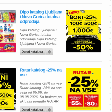
navdušila. Izkoristite
odlične popuste na
Dipo katalog Ljubljana
izbrane izdelke in
i Nova Gorica totalna
poskrbite za udobnejše
odprodaja
bivanje, lažje delo ter
brezskrbno preživljanje
Dipo katalog Ljubljana i
prostega časa. V Merkur
Nova Gorica totalna
ponudbi vas čakajo
odprodaja Dipo katalog
gospodinjski aparati,
Ljubljana i Nova Gorica
klimatske […]
totalna odprodaja velja od
05.08. do 08.08.2026.
Rutar katalog -25% na
vse
Rutar katalog -25% na vse
Rutar katalog -25% na vse
velja od 05.08. do
08.08.2026. Ko brskate po
aktualni ponudbi RUTAR,
vas čakajo številne
kakovostne rešitve za