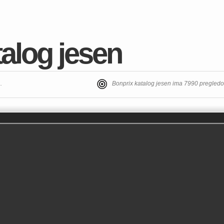
alog jesen
.
Bonprix katalog jesen ima 7990 pregled