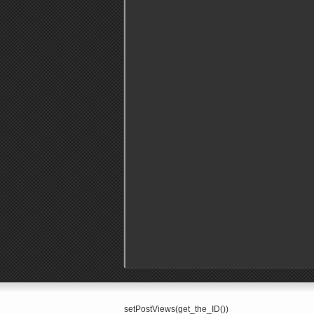
setPostViews(get_the_ID())