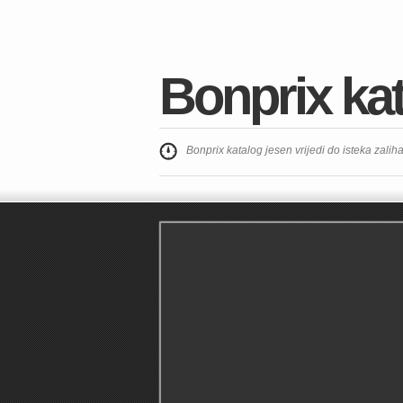
Bonprix kat
Bonprix katalog jesen vrijedi do isteka zaliha