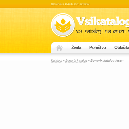
BONPRIX KATALOG JESEN
Živila
Pohištvo
Oblačil
Katalogi
»
Bonprix katalog
»
Bonprix katalog jesen