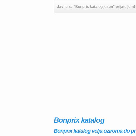
Javite za "Bonprix katalog jesen" prijateljem!
Bonprix katalog
Bonprix katalog velja oziroma do p