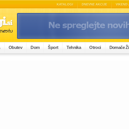
KATALOGI
DNEVNE AKCIJE
VIKEND 
a
Obutev
Dom
Šport
Tehnika
Otroci
Domače Ži