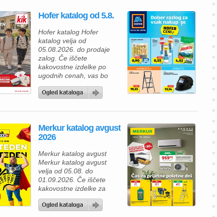
Hofer katalog od 5.8.
Hofer katalog Hofer
katalog velja od
05.08.2026. do prodaje
zalog. Če iščete
kakovostne izdelke po
ugodnih cenah, vas bo
aktualna ponudba HOFER
zagotovo navdušila. Med
izdelki za vsakodnevno
uporabo najdete številne
prehrambene izdelke,
Merkur katalog avgust
pijače, izdelke za dom in
2026
gospodinjstvo ter
uporabne pripomočke za
Merkur katalog avgust
različna opravila. Za hiter
Merkur katalog avgust
zajtrk ali malico lahko
velja od 05.08. do
izberete piščančje
01.09.2026. Če iščete
hrenovke 200 […]
kakovostne izdelke za
dom, vrt in delavnico, vas
bo aktualna ponudba iz
Merkur kataloga zagotovo