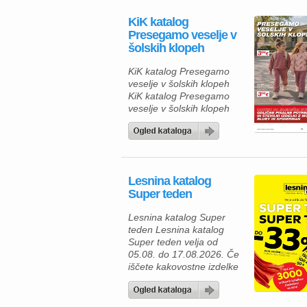
KiK katalog
Presegamo veselje v
šolskih klopeh
KiK katalog Presegamo
veselje v šolskih klopeh
KiK katalog Presegamo
veselje v šolskih klopeh
vlja od 10.8.2026. do
prodaje zalog. V novem
KiK katalogu šola vas
čakajo udobna in cenovno
dostopna športna oblačila
Lesnina katalog
za otroke in odrasle, ki
Super teden
združujejo praktičnost,
sodoben videz in prijetne
Lesnina katalog Super
materiale. Tako lahko vsa
teden Lesnina katalog
družina uživa v
Super teden velja od
usklajenem športnem
05.08. do 17.08.2026. Če
slogu po […]
iščete kakovostne izdelke
za prijetnejši in lepše
urejen dom, vas bo
aktualna ponudba iz