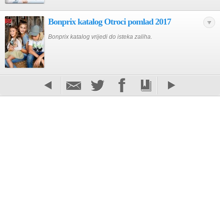
Bonprix katalog Otroci pomlad 2017
Bonprix katalog vrijedi do isteka zaliha.