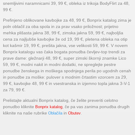
snemljivimi naramnicami 39, 99 €, obleka iz trikoja BodyFlirt za 48,
99 €.
Prefinjeno oblikovane kavbojke za 48, 99 €, Bonprix katalog zima je
poln oblačil za oba spola in za prav vsako priložnost; prijetno
mehka plišasta jakna 38, 99 €, zimska jakna 59, 99 €, najboljša
cena za najljubše kavbojke že od 19, 99 €, pletena obleka na otip
kot kašmir 19, 99 €, prešita jakna, vse velikosti 59, 99 €. V novem
Bonprix katalogu vas čaka bogata ponudba čevljev-top trendi za
prave dame: gležnarji 48, 99 €, super zimski škornji znamke Lico
59, 99 €, modni nakit in modni dodatki, ne spreglejte pestre
ponudbe ženskega in moškega spodnjega perila po ugodnih cenah
in ponudbe za moške: pulover s modnim črtastim vzorcem za 29,
99 €, kavbojke 48, 99 € in vsestranska in izjemno topla jakna 3-V-1
za 79, 99 €.
Prelistajte aktualni Bonprix katalog, če želite preveriti celotno
ponudbo kliknite
, če pa vas zanima ponudba drugih
Bonprix katalog
kliknite na naše rubrike
in
.
Oblačila
Obutev